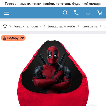
Торгові намети, тенти, навіси, текстиль будь-якої складност
Товари та послуги
Безкаркасні меблі
Кінокрісла
К
Подарунок