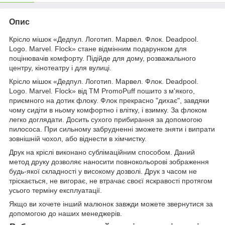
Опис
Крісло мішок «Дедпул. Логотип. Марвел. Флок. Deadpool.
Logo. Marvel. Flock» стане відмінним подарунком для
поцінювачів комфорту. Підійде для дому, розважального
центру, кінотеатру і для вулиці.
Крісло мішок «Дедпул. Логотип. Марвел. Флок. Deadpool.
Logo. Marvel. Flock» від TM PromoPuff пошито з м'якого,
приємного на дотик флоку. Флок прекрасно "дихає", завдяки
чому сидіти в ньому комфортно і влітку, і взимку. За флоком
легко доглядати. Досить сухого прибирання за допомогою
пилососа. При сильному забрудненні зможете зняти і випрати
зовнішній чохол, або віднести в хімчистку.
Друк на кріслі виконано сублімаційним способом. Даний
метод друку дозволяє наносити повнокольорові зображення
будь-якої складності у високому дозволі. Друк з часом не
тріскається, не вигорає, не втрачає своєї яскравості протягом
усього терміну експлуатації.
Якщо ви хочете інший малюнок завжди можете звернутися за
допомогою до наших менеджерів.