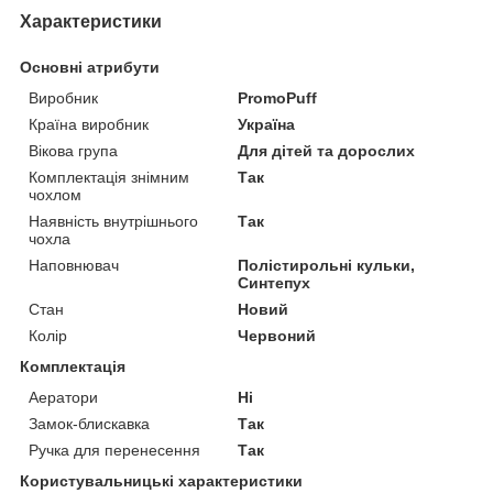
Характеристики
Основні атрибути
Виробник
PromoPuff
Країна виробник
Україна
Вікова група
Для дітей та дорослих
Комплектація знімним
Так
чохлом
Наявність внутрішнього
Так
чохла
Наповнювач
Полістирольні кульки,
Синтепух
Стан
Новий
Колір
Червоний
Комплектація
Аератори
Ні
Замок-блискавка
Так
Ручка для перенесення
Так
Користувальницькі характеристики