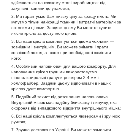
здійснюється на кожному етапі виробництва: від
закупівлі тканини до упаковки;
Ми гарантуємо Вам низьку ціну за кращу якість. Ми
купуємо тільки найкращі тканини і витратні матеріали за
оптовими цінами. Завдяки цьому Ви можете купити
якісне крісло за доступною ціною;
Всі наші крісла комплектуються двома чохлами ―
зовнішнім і внутрішнім. Ви можете знімати і прати
зовнішній чохол, а також при необхідності замінити
його;
Особливий наповнювач для вашого комфорту. Для
наповнення крісел груш ми використовуємо
пінополістирольні гранули розміром 2-4 мм і
холлофайбер. Завдяки цьому відпочивати в наших
кріслах дуже комфортно.
Подвійний захист від розсипання наповнювача.
Внутрішній мішок має надійну блискавку і липучку, яка
охороняє від випадкового відкриття внутрішнього мішка;
Всі наші крісла комплектуються люверсами і зручною
ручкою
;
Зручна доставка по Україні. Ви можете замовити