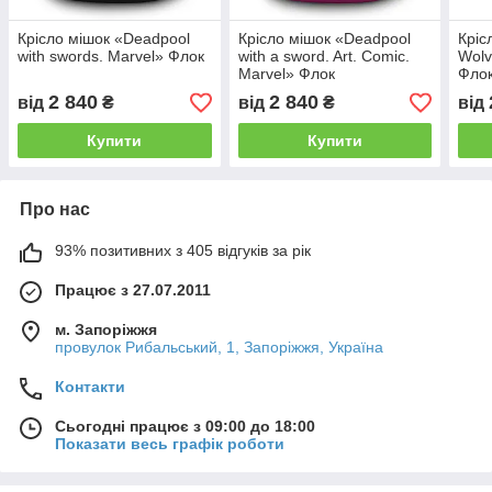
Крісло мішок «Deadpool
Крісло мішок «Deadpool
Кріс
with swords. Marvel» Флок
with a sword. Art. Comic.
Wolv
Marvel» Флок
Фло
2 840
2 840
від
₴
від
₴
від
Купити
Купити
Про нас
93% позитивних з 405 відгуків за рік
Працює з 27.07.2011
м. Запоріжжя
провулок Рибальський, 1, Запоріжжя, Україна
Контакти
Сьогодні працює з 09:00 до 18:00
Показати весь графік роботи