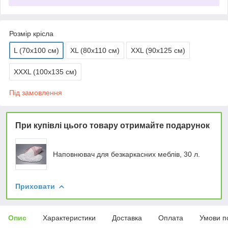
Розмір крісла
L (70x100 см)
XL (80х110 см)
XXL (90х125 см)
XXXL (100х135 см)
Під замовлення
При купівлі цього товару отримайте подарунок
Наповнювач для безкаркасних меблів, 30 л.
Приховати
Опис
Характеристики
Доставка
Оплата
Умови п