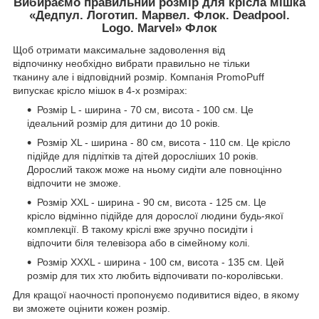
Вибираємо правильний розмір для крісла мішка
«Дедпул. Логотип. Марвел. Флок. Deadpool.
Logo. Marvel» Флок
Щоб отримати максимальне задоволення від
відпочинку необхідно вибрати правильно не тільки
тканину але і відповідний розмір. Компанія PromoPuff
випускає крісло мішок в 4-х розмірах:
Розмір L - ширина - 70 см, висота - 100 см. Це
ідеальний розмір для дитини до 10 років.
Розмір XL - ширина - 80 см, висота - 110 см. Це крісло
підійде для підлітків та дітей доросліших 10 років.
Дорослий також може на ньому сидіти але повноцінно
відпочити не зможе.
Розмір XXL - ширина - 90 см, висота - 125 см. Це
крісло відмінно підійде для дорослої людини будь-якої
комплекції. В такому кріслі вже зручно посидіти і
відпочити біля телевізора або в сімейному колі.
Розмір XXXL - ширина - 100 см, висота - 135 см. Цей
розмір для тих хто любить відпочивати по-королівськи.
Для кращої наочності пропонуємо подивитися відео, в якому
ви зможете оцінити кожен розмір.