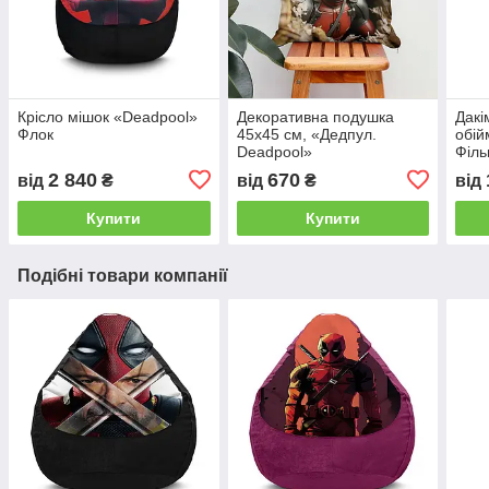
Крісло мішок «Deadpool»
Декоративна подушка
Дакі
Флок
45х45 см, «Дедпул.
обій
Deadpool»
Філь
2 840
670
від
₴
від
₴
від
Купити
Купити
Подібні товари компанії