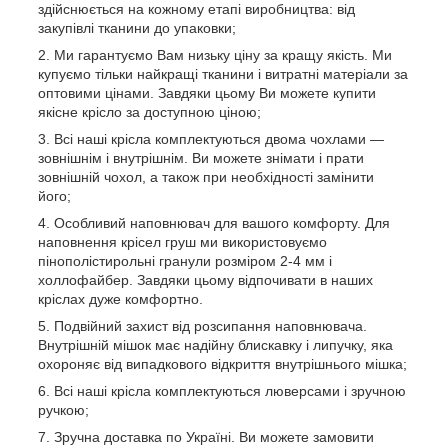
здійснюється на кожному етапі виробництва: від
закупівлі тканини до упаковки;
Ми гарантуємо Вам низьку ціну за кращу якість. Ми
купуємо тільки найкращі тканини і витратні матеріали за
оптовими цінами. Завдяки цьому Ви можете купити
якісне крісло за доступною ціною;
Всі наші крісла комплектуються двома чохлами ―
зовнішнім і внутрішнім. Ви можете знімати і прати
зовнішній чохол, а також при необхідності замінити
його;
Особливий наповнювач для вашого комфорту. Для
наповнення крісел груш ми використовуємо
пінополістирольні гранули розміром 2-4 мм і
холлофайбер. Завдяки цьому відпочивати в наших
кріслах дуже комфортно.
Подвійний захист від розсипання наповнювача.
Внутрішній мішок має надійну блискавку і липучку, яка
охороняє від випадкового відкриття внутрішнього мішка;
Всі наші крісла комплектуються люверсами і зручною
ручкою
;
Зручна доставка по Україні. Ви можете замовити