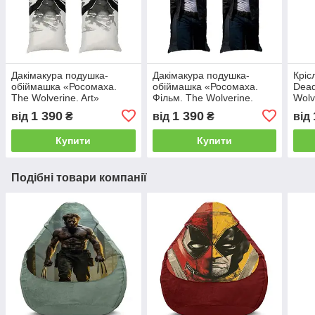
Дакімакура подушка-
Дакімакура подушка-
Кріс
обіймашка «Росомаха.
обіймашка «Росомаха.
Dead
The Wolverine. Art»
Фільм. The Wolverine.
Wolv
Movie»
1 390
1 390
від
₴
від
₴
від
Купити
Купити
Подібні товари компанії