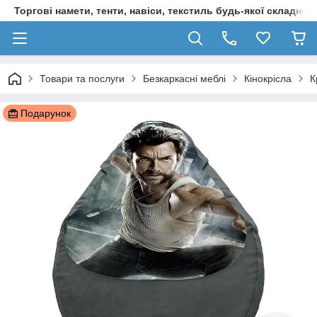
Торгові намети, тенти, навіси, текстиль будь-якої складност
Товари та послуги
Безкаркасні меблі
Кінокрісла
К
Подарунок