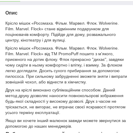
Опис
Крісло мішок «Росомаха. Фільм. Марвел. Флок. Wolverine.
Film. Marvel. Flock» стане відмінним подарунком для
поцінювачів комфорту. Підійде для дому, розважального
центру, кінотеатру і для вулиці.
Крісло мішок «Росомаха. Фільм. Марвел. Флок. Wolverine.
Film. Marvel. Flock» від TM PromoPuff пошито з м'якого,
приємного на дотик флоку. Флок прекрасно "дихає", завдяки
чому сидіти в ньому комфортно і влітку, і взимку. За флоком
легко доглядати. Досить сухого прибирання за допомогою
пилососа. При сильному забрудненні зможете зняти і випрати
зовнішній чохол, або віднести в хімчистку.
Друк на кріслі виконано сублімаційним способом. Даний
метод друку дозволяє наносити повнокольорові зображення
будь-якої складності у високому дозволі. Друк з часом не
тріскається, не вигорає, не втрачає своєї яскравості протягом
усього терміну експлуатації.
Якщо ви хочете інший малюнок завжди можете звернутися за
допомогою до наших менеджерів.