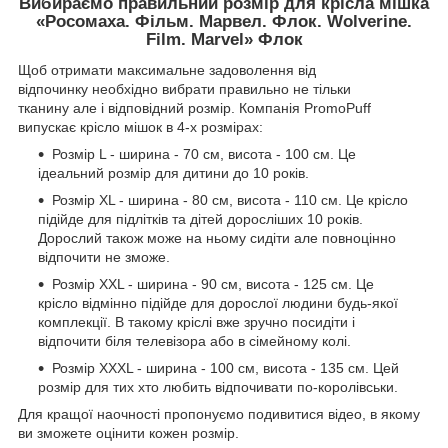
Вибираємо правильний розмір для крісла мішка
«Росомаха. Фільм. Марвел. Флок. Wolverine.
Film. Marvel» Флок
Щоб отримати максимальне задоволення від
відпочинку необхідно вибрати правильно не тільки
тканину але і відповідний розмір. Компанія PromoPuff
випускає крісло мішок в 4-х розмірах:
Розмір L - ширина - 70 см, висота - 100 см. Це
ідеальний розмір для дитини до 10 років.
Розмір XL - ширина - 80 см, висота - 110 см. Це крісло
підійде для підлітків та дітей доросліших 10 років.
Дорослий також може на ньому сидіти але повноцінно
відпочити не зможе.
Розмір XXL - ширина - 90 см, висота - 125 см. Це
крісло відмінно підійде для дорослої людини будь-якої
комплекції. В такому кріслі вже зручно посидіти і
відпочити біля телевізора або в сімейному колі.
Розмір XXXL - ширина - 100 см, висота - 135 см. Цей
розмір для тих хто любить відпочивати по-королівськи.
Для кращої наочності пропонуємо подивитися відео, в якому
ви зможете оцінити кожен розмір.