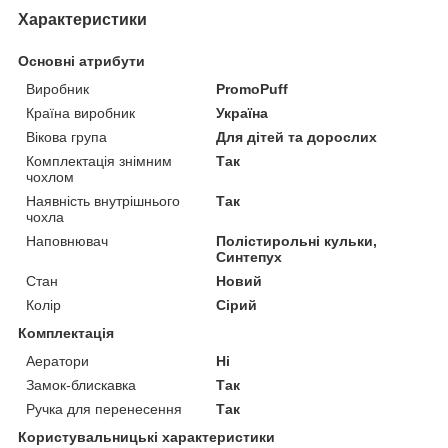
Характеристики
Основні атрибути
Виробник
PromoPuff
Країна виробник
Україна
Вікова група
Для дітей та дорослих
Комплектація знімним
Так
чохлом
Наявність внутрішнього
Так
чохла
Наповнювач
Полістирольні кульки,
Синтепух
Стан
Новий
Колір
Сірий
Комплектація
Аератори
Ні
Замок-блискавка
Так
Ручка для перенесення
Так
Користувальницькі характеристики