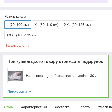
Розмір крісла
L (70x100 см)
XL (80х110 см)
XXL (90х125 см)
XXXL (100х135 см)
Під замовлення
При купівлі цього товару отримайте подарунок
Наповнювач для безкаркасних меблів, 30 л.
Приховати
Опис
Характеристики
Доставка
Оплата
Умови п