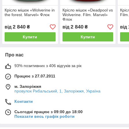
Крісло мішок «Wolverine in
Крісло мішок «Deadpool vs
Кріс
the forest. Marvel» Флок
Wolverine. Film. Marvel»
Film
Флок
2 840
2 840
від
₴
від
₴
від
Купити
Купити
Про нас
93% позитивних з 406 відгуків за рік
Працює з 27.07.2011
м. Запоріжжя
провулок Рибальський, 1, Запоріжжя, Україна
Контакти
Сьогодні працює з 09:00 до 18:00
Показати весь графік роботи