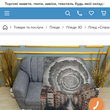
Торгові намети, тенти, навіси, текстиль будь-якої складност
Товари та послуги
Пледи
Пледи 3D
Плед «Спірал