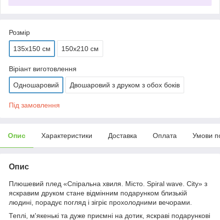
Розмір
135х150 см
150х210 см
Віріант виготовлення
Одношаровий
Двошаровий з друком з обох боків
Під замовлення
Опис
Характеристики
Доставка
Оплата
Умови п
Опис
Плюшевий плед «Спіральна хвиля. Місто. Spiral wave. City» з
яскравим друком стане відмінним подарунком близькій
людині, порадує погляд і зігріє прохолодними вечорами.
Теплі, м'якенькі та дуже приємні на дотик, яскраві подарункові