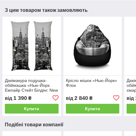
З цим товаром також замовляють
Дакімакура подушка-
Крісло мішок «Нью-Йорк»
Дакі
обіймашка «Нью-Йорк.
Флок
обій
Емпайр Стейт Білдінг. New
хма
York»
1 390
2 840
від
₴
від
₴
від
Купити
Купити
Подібні товари компанії