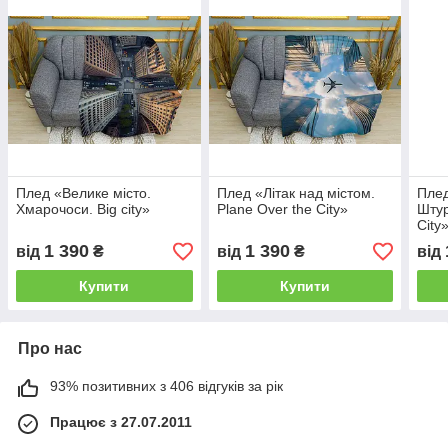
Плед «Велике місто.
Плед «Літак над містом.
Плед
Хмарочоси. Вig city»
Plane Over the City»
Штур
City
1 390
1 390
від
₴
від
₴
від
Купити
Купити
Про нас
93% позитивних з 406 відгуків за рік
Працює з 27.07.2011