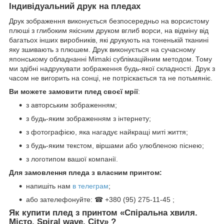
Індивідуальний друк на пледах
Друк зображення виконується безпосередньо на ворсистому
плюші з глибоким якісним друком вглиб ворси, на відміну від
багатьох інших виробників, які друкують на тоненькій тканині
яку зшивають з плюшем. Друк виконується на сучасному
японському обладнанні Mimaki сублімаційним методом. Тому
ми здібні надрукувати зображення будь-якої складності. Друк з
часом не вигорить на сонці, не потріскається та не потьмяніє.
Ви можете замовити плед своєї мрії
:
з авторським зображенням;
з будь-яким зображенням з інтернету;
з фотографією, яка нагадує найкращі миті життя;
з будь-яким текстом, віршами або улюбленою піснею;
з логотипом вашої компанії.
Для замовлення пледа з власним принтом:
напишіть нам
в телеграм
;
або зателефонуйте: ☎ +380 (95) 275-11-45 ;
Як купити плед з принтом «Спіральна хвиля.
Місто. Spiral wave. City» ?