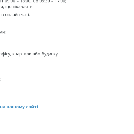
09:00 – 18:00, Сб 09:30 – 17:00;
я, що цікавлять.
в онлайн чаті.
ми:
фісу, квартири або будинку.
;
 на нашому сайті
.