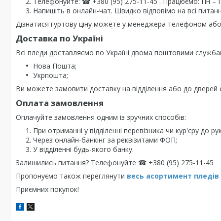
Телефонуйте: ☎ +380 (95) 275-11-45 . Працюємо: Пн – Пт 
Напишіть в онлайн-чат. Швидко відповімо на всі питанн
Дізнатися гуртову ціну можете у менеджера телефоном або 
Доставка по Україні
Всі пледи доставляємо по Україні двома поштовими служба
Нова Пошта;
Укрпошта;
Ви можете замовити доставку на відділення або до дверей о
Оплата замовлення
Оплачуйте замовлення одним із зручних способів:
При отриманні у відділенні перевізника чи кур'єру до рук
Через онлайн-банкінг за реквізитами ФОП;
У відділенні будь-якого банку.
Залишились питання? Телефонуйте ☎ +380 (95) 275-11-45
Пропонуємо також переглянути
весь асортимент пледів
Приємних покупок!