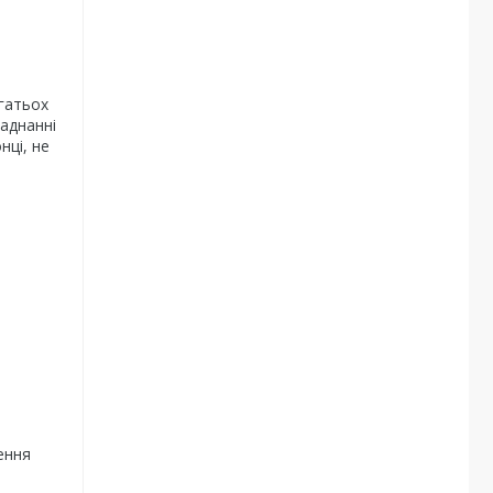
агатьох
ладнанні
нці, не
ення