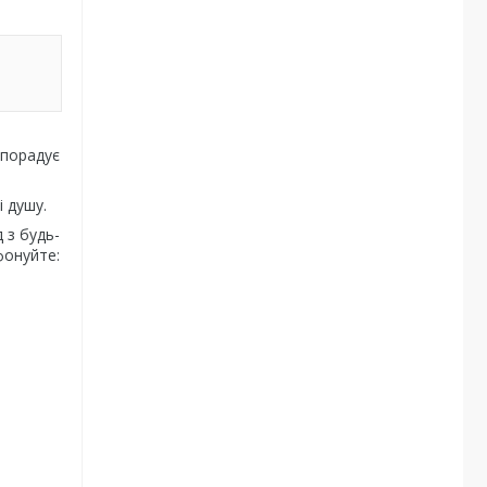
 порадує
і душу.
 з будь-
фонуйте: