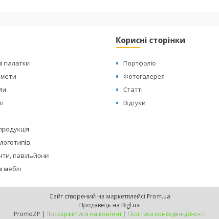
Корисні сторінки
і палатки
Портфоліо
амети
Фотогалерея
оли
Статті
і
Відгуки
 продукція
логотипів
нти, павільйони
і меблі
Сайт створений на маркетплейсі
Prom.ua
Продавець на Bigl.ua
PromoZP |
Поскаржитися на контент
|
Політика конфіденційності