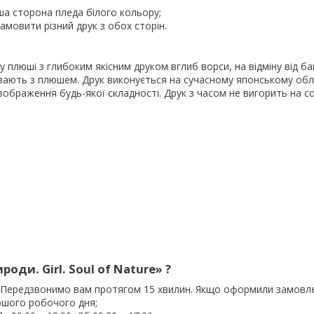
ша сторона пледа білого кольору;
мовити різний друк з обох сторін.
плюші з глибоким якісним друком вглиб ворси, на відміну від б
шивають з плюшем. Друк виконується на сучасному японському об
ображення будь-якої складності. Друк з часом не вигорить на со
ди. Girl. Soul of Nature» ?
. Передзвонимо вам протягом 15 хвилин. Якщо оформили замовл
ршого робочого дня;