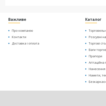
Важливе
Каталог
Про компанію
Торговельн
Контакти
Розсувні н
Доставка і оплата
Торгові ст
Ваги торгов
Прапори
Агітаційна
Нанесення 
Намети, те
Безкаркасн