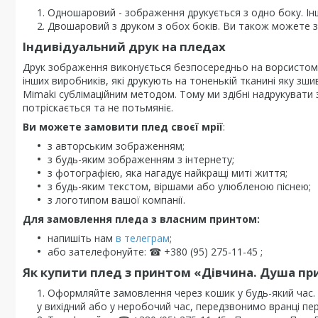
Одношаровий - зображення друкується з одно боку. Ін
Двошаровий з друком з обох боків. Ви також можете за
Індивідуальний друк на пледах
Друк зображення виконується безпосередньо на ворсистому 
інших виробників, які друкують на тоненькій тканині яку з
Mimaki сублімаційним методом. Тому ми здібні надрукувати з
потріскається та не потьмяніє.
Ви можете замовити плед своєї мрії
:
з авторським зображенням;
з будь-яким зображенням з інтернету;
з фотографією, яка нагадує найкращі миті життя;
з будь-яким текстом, віршами або улюбленою піснею;
з логотипом вашої компанії.
Для замовлення пледа з власним принтом:
напишіть нам
в телеграм
;
або зателефонуйте: ☎ +380 (95) 275-11-45 ;
Як купити плед з принтом «Дівчина. Душа приро
Оформляйте замовлення через кошик у будь-який час
у вихідний або у неробочий час, передзвонимо вранці пе