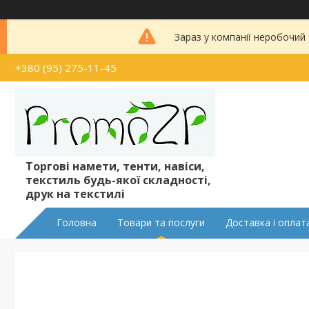
Зараз у компанії неробочий
+380 (95) 275-11-45
Торгові намети, тенти, навіси,
текстиль будь-якої складності,
друк на текстилі
Головна
Товари та послуги
Доставка і оплат