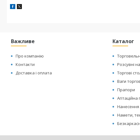
Важливе
Каталог
Про компанію
Торговельн
Контакти
Розсувні н
Доставка і оплата
Торгові ст
Ваги торгов
Прапори
Агітаційна
Нанесення 
Намети, те
Безкаркасн