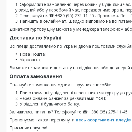
Оформляйте замовлення через кошик у будь-який час
у вихідний або у неробочий час, передзвонимо вранці пе
Телефонуйте: ☎ +380 (95) 275-11-45 . Працюємо: Пн – Пт 
Напишіть в онлайн-чат. Швидко відповімо на всі питанн
Дізнатися гуртову ціну можете у менеджера телефоном або 
Доставка по Україні
Всі пледи доставляємо по Україні двома поштовими служба
Нова Пошта;
Укрпошта;
Ви можете замовити доставку на відділення або до дверей о
Оплата замовлення
Оплачуйте замовлення одним із зручних способів:
При отриманні у відділенні перевізника чи кур'єру до рук
Через онлайн-банкінг за реквізитами ФОП;
У відділенні будь-якого банку.
Залишились питання? Телефонуйте ☎ +380 (95) 275-11-45
Пропонуємо також переглянути
весь асортимент пледів
Приємних покупок!