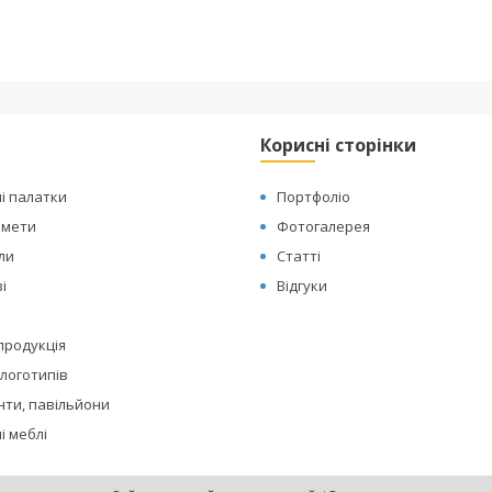
Корисні сторінки
і палатки
Портфоліо
амети
Фотогалерея
оли
Статті
і
Відгуки
 продукція
логотипів
нти, павільйони
і меблі