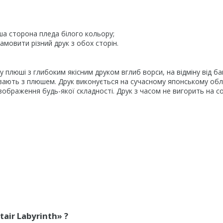
ша сторона пледа білого кольору;
мовити різний друк з обох сторін.
плюші з глибоким якісним друком вглиб ворси, на відміну від б
шивають з плюшем. Друк виконується на сучасному японському об
ображення будь-якої складності. Друк з часом не вигорить на со
air Labyrinth» ?