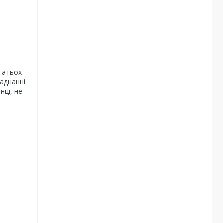
агатьох
ладнанні
нці, не