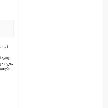
ляд і
і душу.
 з будь-
фонуйте: