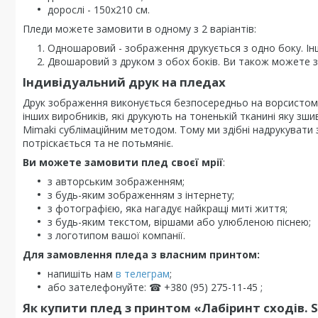
дорослі - 150х210 см.
Пледи можете замовити в одному з 2 варіантів:
Одношаровий - зображення друкується з одно боку. Ін
Двошаровий з друком з обох боків. Ви також можете за
Індивідуальний друк на пледах
Друк зображення виконується безпосередньо на ворсистому 
інших виробників, які друкують на тоненькій тканині яку з
Mimaki сублімаційним методом. Тому ми здібні надрукувати з
потріскається та не потьмяніє.
Ви можете замовити плед своєї мрії
:
з авторським зображенням;
з будь-яким зображенням з інтернету;
з фотографією, яка нагадує найкращі миті життя;
з будь-яким текстом, віршами або улюбленою піснею;
з логотипом вашої компанії.
Для замовлення пледа з власним принтом:
напишіть нам
в телеграм
;
або зателефонуйте: ☎ +380 (95) 275-11-45 ;
Як купити плед з принтом «Лабіринт сходів. St