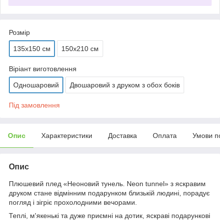
Розмір
135х150 см
150х210 см
Віріант виготовлення
Одношаровий
Двошаровий з друком з обох боків
Під замовлення
Опис
Характеристики
Доставка
Оплата
Умови п
Опис
Плюшевий плед «Неоновий тунель. Neon tunnel» з яскравим
друком стане відмінним подарунком близькій людині, порадує
погляд і зігріє прохолодними вечорами.
Теплі, м'якенькі та дуже приємні на дотик, яскраві подарункові