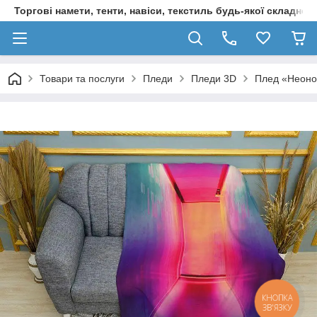
Торгові намети, тенти, навіси, текстиль будь-якої складност
Товари та послуги
Пледи
Пледи 3D
Плед «Неонов