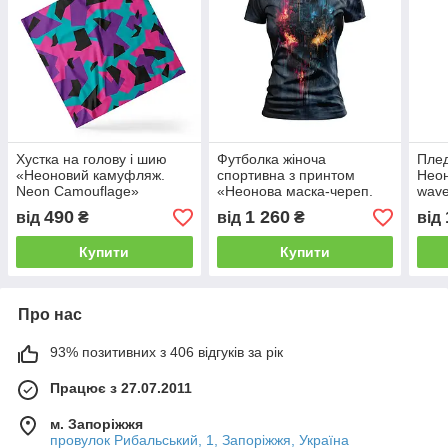
Хустка на голову і шию
Футболка жіноча
Плед
«Неоновий камуфляж.
спортивна з принтом
Неон
Neon Camouflage»
«Неонова маска-череп.
wav
Neon Skull»
490
1 260
від
₴
від
₴
від
Купити
Купити
Про нас
93% позитивних з 406 відгуків за рік
Працює з 27.07.2011
м. Запоріжжя
провулок Рибальський, 1, Запоріжжя, Україна