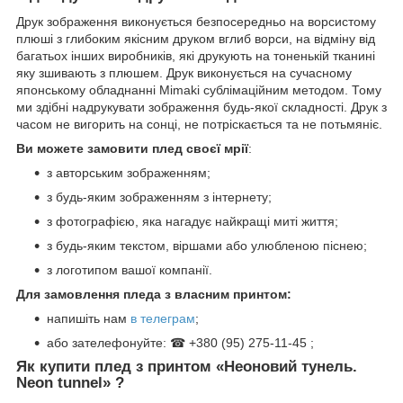
Друк зображення виконується безпосередньо на ворсистому
плюші з глибоким якісним друком вглиб ворси, на відміну від
багатьох інших виробників, які друкують на тоненькій тканині
яку зшивають з плюшем. Друк виконується на сучасному
японському обладнанні Mimaki сублімаційним методом. Тому
ми здібні надрукувати зображення будь-якої складності. Друк з
часом не вигорить на сонці, не потріскається та не потьмяніє.
Ви можете замовити плед своєї мрії
:
з авторським зображенням;
з будь-яким зображенням з інтернету;
з фотографією, яка нагадує найкращі миті життя;
з будь-яким текстом, віршами або улюбленою піснею;
з логотипом вашої компанії.
Для замовлення пледа з власним принтом:
напишіть нам
в телеграм
;
або зателефонуйте: ☎ +380 (95) 275-11-45 ;
Як купити плед з принтом «Неоновий тунель.
Neon tunnel» ?