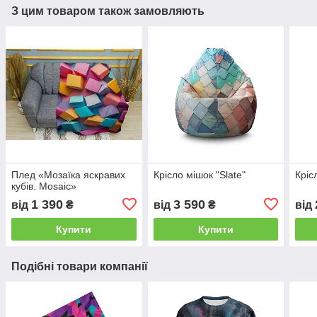
З цим товаром також замовляють
Плед «Мозаїка яскравих
Крісло мішок "Slate"
Кріс
кубів. Mosaic»
1 390
3 590
від
₴
від
₴
від
Купити
Купити
Подібні товари компанії