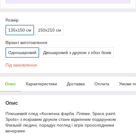
Розмір
135х150 см
150х210 см
Віріант виготовлення
Одношаровий
Двошаровий з друком з обох боків
Під замовлення
Опис
Характеристики
Доставка
Оплата
Умови п
Опис
Плюшевий плед «Космічна фарба. Плями. Space paint.
Spots» з яскравим друком стане відмінним подарунком
близькій людині, порадує погляд і зігріє прохолодними
вечорами.