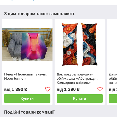
З цим товаром також замовляють
Плед «Неоновий тунель.
Дакімакура подушка-
Дакі
Neon tunnel»
обіймашка «Абстракція.
обі
Кольорова спіраль»
пате
1 390
1 390
від
₴
від
₴
від
Купити
Купити
Подібні товари компанії