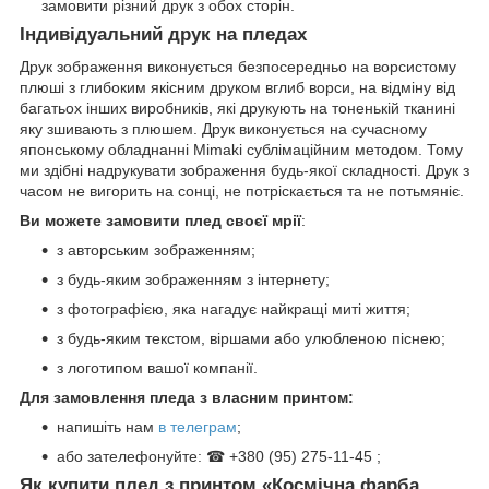
замовити різний друк з обох сторін.
Індивідуальний друк на пледах
Друк зображення виконується безпосередньо на ворсистому
плюші з глибоким якісним друком вглиб ворси, на відміну від
багатьох інших виробників, які друкують на тоненькій тканині
яку зшивають з плюшем. Друк виконується на сучасному
японському обладнанні Mimaki сублімаційним методом. Тому
ми здібні надрукувати зображення будь-якої складності. Друк з
часом не вигорить на сонці, не потріскається та не потьмяніє.
Ви можете замовити плед своєї мрії
:
з авторським зображенням;
з будь-яким зображенням з інтернету;
з фотографією, яка нагадує найкращі миті життя;
з будь-яким текстом, віршами або улюбленою піснею;
з логотипом вашої компанії.
Для замовлення пледа з власним принтом:
напишіть нам
в телеграм
;
або зателефонуйте: ☎ +380 (95) 275-11-45 ;
Як купити плед з принтом «Космічна фарба.