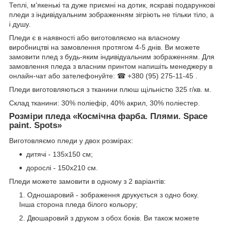
Теплі, м'якенькі та дуже приємні на дотик, яскраві подарункові
пледи з індивідуальним зображенням зігріють не тільки тіло, а
і душу.
Пледи є в наявності або виготовляємо на власному
виробництві на замовлення протягом 4-5 днів. Ви можете
замовити плед з будь-яким індивідуальним зображенням. Для
замовлення пледа з власним принтом напишіть менеджеру в
онлайн-чат або зателефонуйте: ☎ +380 (95) 275-11-45 .
Пледи виготовляються з тканини плюш щільністю 325 г/кв. м.
Склад тканини: 30% поліефір, 40% акрил, 30% поліестер.
Розміри пледа «Космічна фарба. Плями. Space
paint. Spots»
Виготовляємо пледи у двох розмірах:
дитячі - 135х150 см;
дорослі - 150х210 см.
Пледи можете замовити в одному з 2 варіантів:
Одношаровий - зображення друкується з одно боку.
Інша сторона пледа білого кольору;
Двошаровий з друком з обох боків. Ви також можете