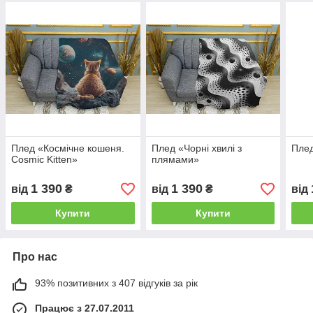
Плед «Космічне кошеня.
Плед «Чорні хвилі з
Плед
Cosmic Kitten»
плямами»
1 390
1 390
від
₴
від
₴
від
Купити
Купити
Про нас
93% позитивних з 407 відгуків за рік
Працює з 27.07.2011