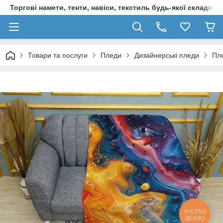
Торгові намети, тенти, навіси, текстиль будь-якої складност
Товари та послуги
Пледи
Дизайнерські пледи
Пл
КНОПКА
ЗВ'ЯЗКУ