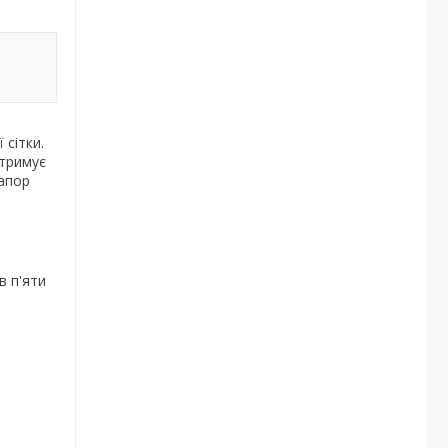
 сітки.
итримує
рапор
в п'яти