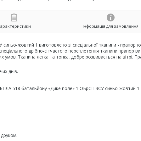
арактеристики
Інформація для замовлення
синьо-жовтий 1 виготовлено зі спеціальної тканини - прапорної
 спеціального дрібно-сітчастого переплетення тканини прапор в
их умов. Тканина легка та тонка, добре розвивається на вітрі. П
их днів.
 БПЛА 518 батальйону «Дике поле» 1 ОБрСП ЗСУ синьо-жовтий 1 
 друком.