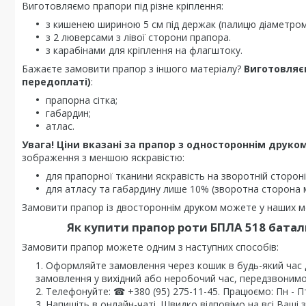
Виготовляємо прапори під різне кріплення:
з кишенею шириною 5 см під держак (палицю діаметром 
з 2 люверсами з лівої сторони прапора.
з карабінами для кріплення на флагштоку.
Бажаєте замовити прапор з іншого матеріалу?
Виготовляє
передоплаті)
:
прапорна сітка;
габардин;
атлас.
Увага! Ціни вказані за прапор з одностороннім друком
зображення з меншою яскравістю:
для прапорної тканини яскравість на зворотній стороні
для атласу та габардину лише 10% (зворотна сторона 
Замовити прапор із двостороннім друком можете у наших ме
Як купити
прапор роти БПЛА 518 батал
Замовити прапор можете одним з наступних способів:
Оформляйте замовлення через кошик в будь-який час
замовлення у вихідний або неробочий час, передзвонимо
Телефонуйте: ☎ +380 (95) 275-11-45. Працюємо: Пн - Пт 0
Напишіть в онлайн-чаті. Швидко відповімо на всі Ваші 