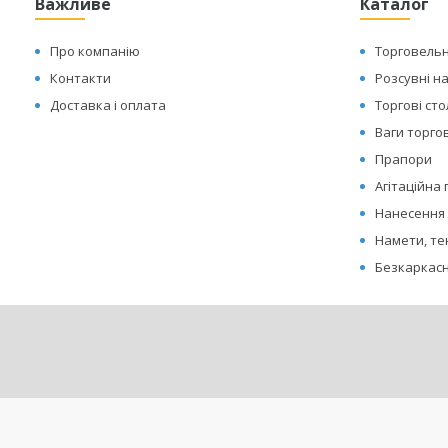
Важливе
Каталог
Про компанію
Торговельн
Контакти
Розсувні н
Доставка і оплата
Торгові ст
Ваги торгов
Прапори
Агітаційна
Нанесення 
Намети, те
Безкаркасн