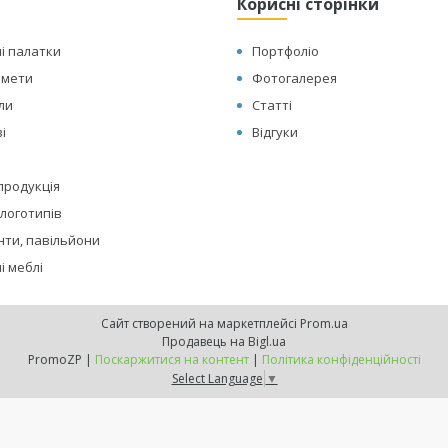
Корисні сторінки
і палатки
Портфоліо
амети
Фотогалерея
оли
Статті
і
Відгуки
 продукція
логотипів
нти, павільйони
і меблі
Сайт створений на маркетплейсі
Prom.ua
Продавець на Bigl.ua
PromoZP |
Поскаржитися на контент
|
Політика конфіденційності
Select Language
▼