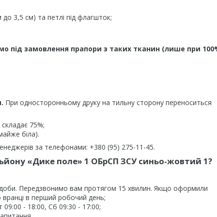
до 3,5 см) та петлі під флагшток;
мо під замовлення прапори з таких тканин (лише при 100
.
При односторонньому друку на тильну сторону переноситься
 складає 75%;
майже біла).
неджерів за телефонами: +380 (95) 275-11-45.
ьйону «Дике поле» 1 ОБрСП ЗСУ синьо-жовтий 1?
 доби. Передзвонимо вам протягом 15 хвилин. Якщо оформили
 вранці в перший робочий день;
9:00 - 18:00, Сб 09:30 - 17:00;
запитання.