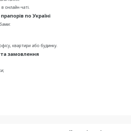
в онлайн-чаті.
прапорів по Україні
бами:
фісу, квартири або будинку.
та замовлення
ки;