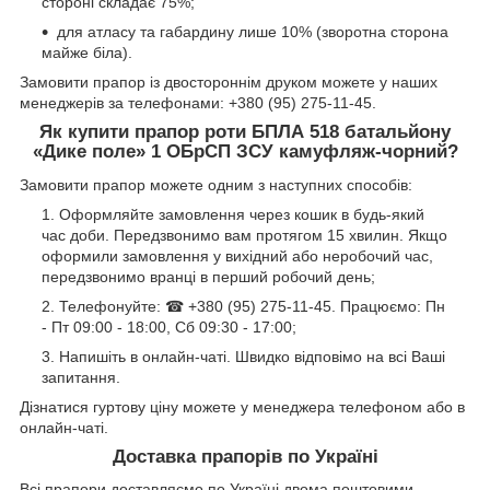
стороні складає 75%;
для атласу та габардину лише 10% (зворотна сторона
майже біла).
Замовити прапор із двостороннім друком можете у наших
менеджерів за телефонами: +380 (95) 275-11-45.
Як купити
прапор роти БПЛА 518 батальйону
«Дике поле» 1 ОБрСП ЗСУ камуфляж-чорний?
Замовити прапор можете одним з наступних способів:
Оформляйте замовлення через кошик в будь-який
час доби. Передзвонимо вам протягом 15 хвилин. Якщо
оформили замовлення у вихідний або неробочий час,
передзвонимо вранці в перший робочий день;
Телефонуйте: ☎ +380 (95) 275-11-45. Працюємо: Пн
- Пт 09:00 - 18:00, Сб 09:30 - 17:00;
Напишіть в онлайн-чаті. Швидко відповімо на всі Ваші
запитання.
Дізнатися гуртову ціну можете у менеджера телефоном або в
онлайн-чаті.
Доставка прапорів по Україні
Всі прапори доставляємо по Україні двома поштовими