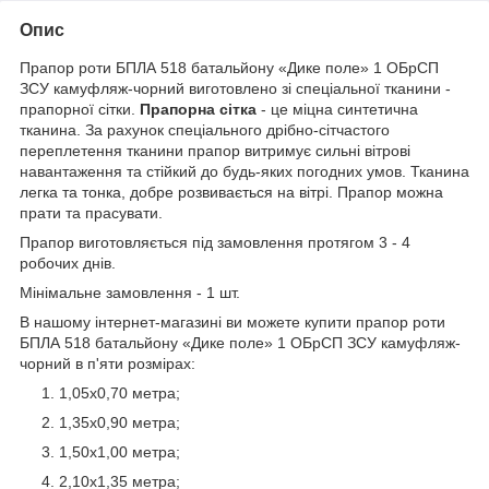
Опис
Прапор роти БПЛА 518 батальйону «Дике поле» 1 ОБрСП
ЗСУ камуфляж-чорний виготовлено зі спеціальної тканини -
прапорної сітки.
Прапорна сітка
- це міцна синтетична
тканина. За рахунок спеціального дрібно-сітчастого
переплетення тканини прапор витримує сильні вітрові
навантаження та стійкий до будь-яких погодних умов. Тканина
легка та тонка, добре розвивається на вітрі. Прапор можна
прати та прасувати.
Прапор виготовляється під замовлення протягом 3 - 4
робочих днів.
Мінімальне замовлення - 1 шт.
В нашому інтернет-магазині ви можете купити прапор роти
БПЛА 518 батальйону «Дике поле» 1 ОБрСП ЗСУ камуфляж-
чорний в п'яти розмірах:
1,05х0,70 метра;
1,35х0,90 метра;
1,50х1,00 метра;
2,10х1,35 метра;