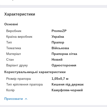
Характеристики
Основні
Виробник
PromoZP
Країна виробник
Україна
Тип
Прапор
Тематика
Військова
Матеріал
Прапорна сітка
Стан
Новий
Варіант друку
Одностороння
Користувальницькі характеристики
Розмір прапора
1,05х0,7 м
Тип кріплення прапора
Кишеня під держак
Колір
Камуфляж-чорний
Приховати