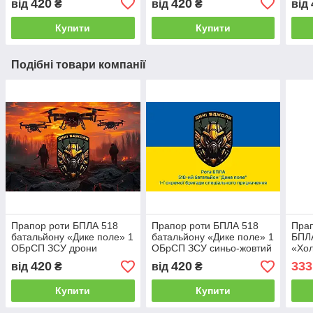
420
420
від
₴
від
₴
від
Купити
Купити
Подібні товари компанії
Прапор роти БПЛА 518
Прапор роти БПЛА 518
Прап
батальйону «Дике поле» 1
батальйону «Дике поле» 1
БПЛ
ОБрСП ЗСУ дрони
ОБрСП ЗСУ синьо-жовтий
«Хо
1
кам
420
420
333
від
₴
від
₴
Прап
м Р
Купити
Купити