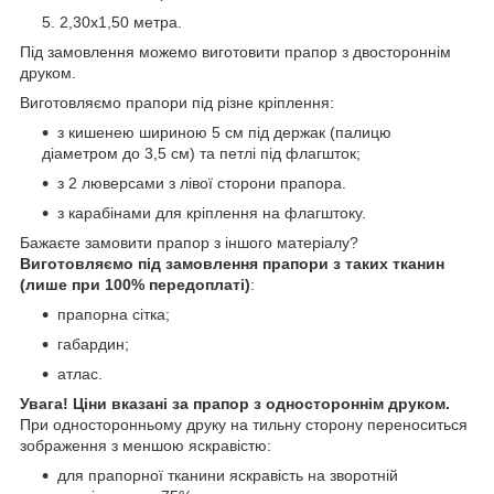
2,30х1,50 метра.
Під замовлення можемо виготовити прапор з двостороннім
друком.
Виготовляємо прапори під різне кріплення:
з кишенею шириною 5 см під держак (палицю
діаметром до 3,5 см) та петлі під флагшток;
з 2 люверсами з лівої сторони прапора.
з карабінами для кріплення на флагштоку.
Бажаєте замовити прапор з іншого матеріалу?
Виготовляємо під замовлення прапори з таких тканин
(лише при 100% передоплаті)
:
прапорна сітка;
габардин;
атлас.
Увага! Ціни вказані за прапор з одностороннім друком.
При односторонньому друку на тильну сторону переноситься
зображення з меншою яскравістю:
для прапорної тканини яскравість на зворотній