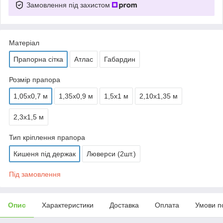
Замовлення під захистом
Матеріал
Прапорна сітка
Атлас
Габардин
Розмір прапора
1,05х0,7 м
1,35х0,9 м
1,5х1 м
2,10х1,35 м
2,3х1,5 м
Тип кріплення прапора
Кишеня під держак
Люверси (2шт.)
Під замовлення
Опис
Характеристики
Доставка
Оплата
Умови п