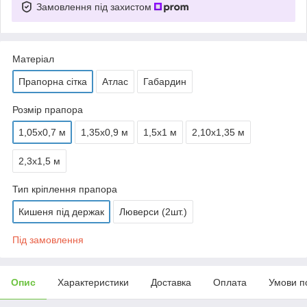
Замовлення під захистом
Матеріал
Прапорна сітка
Атлас
Габардин
Розмір прапора
1,05х0,7 м
1,35х0,9 м
1,5х1 м
2,10х1,35 м
2,3х1,5 м
Тип кріплення прапора
Кишеня під держак
Люверси (2шт.)
Під замовлення
Опис
Характеристики
Доставка
Оплата
Умови п