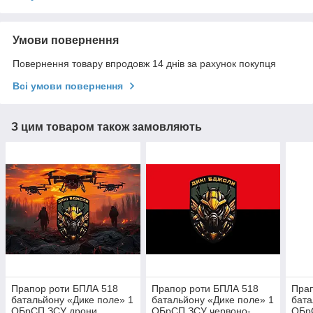
Умови повернення
Повернення товару впродовж 14 днів за рахунок покупця
Всі умови повернення
З цим товаром також замовляють
Прапор роти БПЛА 518
Прапор роти БПЛА 518
Прап
батальйону «Дике поле» 1
батальйону «Дике поле» 1
бата
ОБрСП ЗСУ дрони
ОБрСП ЗСУ червоно-
ОБр