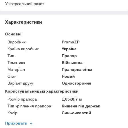
Універсальний пакет
Характеристики
Основні
Виробник
PromoZP
Країна виробник
Україна
Тип
Прапор
Тематика
Військова
Матеріал
Прапорна сітка
Стан
Новий
Варіант друку
Одностороння
Користувальницькі характеристики
Розмір прапора
1,05х0,7 м
Тип кріплення прапора
Кишеня під держак
Колір
Синьо-жовтий
Приховати