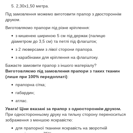
2,30х1,50 метра.
Під замовлення можемо виготовити прапор з двостороннім
друком.
Виготовляємо прапори під різне кріплення:
з кишенею шириною 5 см під держак (палицю
діаметром до 3,5 см) та петлі під флагшток;
з 2 люверсами з лівої сторони прапора.
з карабінами для кріплення на флагштоку.
Бажаєте замовити прапор з іншого матеріалу?
Виготовляємо під замовлення прапори з таких тканин
(лише при 100% передоплаті)
:
прапорна сітка;
габардин;
атлас.
Увага! Ціни вказані за прапор з одностороннім друком.
При односторонньому друку на тильну сторону переноситься
зображення з меншою яскравістю:
для прапорної тканини яскравість на зворотній