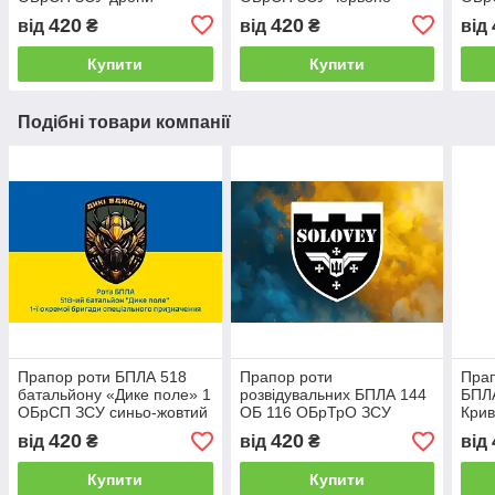
чорний
чор
420
420
від
₴
від
₴
від
Купити
Купити
Подібні товари компанії
Прапор роти БПЛА 518
Прапор роти
Прап
батальйону «Дике поле» 1
розвідувальних БПЛА 144
БПЛ
ОБрСП ЗСУ синьо-жовтий
ОБ 116 ОБрТрО ЗСУ
Крив
1
синьо-жовтий світанок
жовт
420
420
від
₴
від
₴
від
Купити
Купити