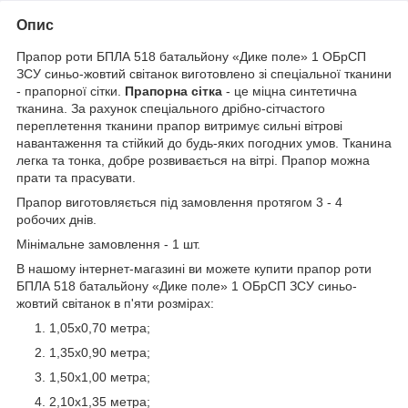
Опис
Прапор роти БПЛА 518 батальйону «Дике поле» 1 ОБрСП
ЗСУ синьо-жовтий світанок виготовлено зі спеціальної тканини
- прапорної сітки.
Прапорна сітка
- це міцна синтетична
тканина. За рахунок спеціального дрібно-сітчастого
переплетення тканини прапор витримує сильні вітрові
навантаження та стійкий до будь-яких погодних умов. Тканина
легка та тонка, добре розвивається на вітрі. Прапор можна
прати та прасувати.
Прапор виготовляється під замовлення протягом 3 - 4
робочих днів.
Мінімальне замовлення - 1 шт.
В нашому інтернет-магазині ви можете купити прапор роти
БПЛА 518 батальйону «Дике поле» 1 ОБрСП ЗСУ синьо-
жовтий світанок в п'яти розмірах:
1,05х0,70 метра;
1,35х0,90 метра;
1,50х1,00 метра;
2,10х1,35 метра;