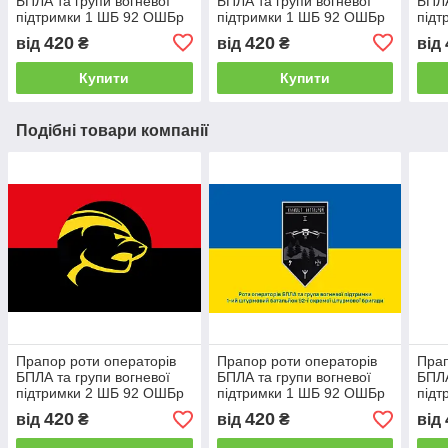
БПЛА та групи вогневої
БПЛА та групи вогневої
БПЛА
підтримки 1 ШБ 92 ОШБр
підтримки 1 ШБ 92 ОШБр
підт
ЗСУ синьо-жовтий 1
ЗСУ камуфляж-чорний
ЗСУ 
420
420
від
₴
від
₴
від
світ
Купити
Купити
Подібні товари компанії
Прапор роти операторів
Прапор роти операторів
Прап
БПЛА та групи вогневої
БПЛА та групи вогневої
БПЛА
підтримки 2 ШБ 92 ОШБр
підтримки 1 ШБ 92 ОШБр
підт
ЗСУ червоно-чорний
ЗСУ синьо-жовтий 1
ЗСУ 
420
420
від
₴
від
₴
від