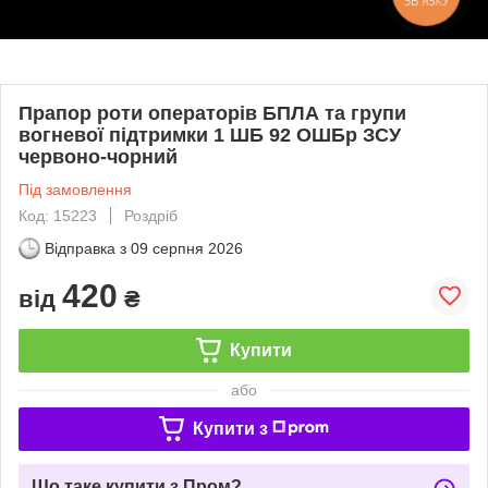
ЗВ'ЯЗКУ
Прапор роти операторів БПЛА та групи
вогневої підтримки 1 ШБ 92 ОШБр ЗСУ
червоно-чорний
Під замовлення
Код: 15223
Роздріб
Відправка з
09 серпня 2026
420
від
₴
Купити
або
Купити з
Що таке купити з Пром?