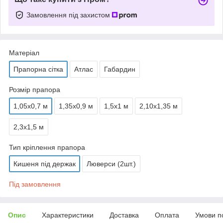
Замовлення під захистом
Матеріал
Прапорна сітка
Атлас
Габардин
Розмір прапора
1,05х0,7 м
1,35х0,9 м
1,5х1 м
2,10х1,35 м
2,3х1,5 м
Тип кріплення прапора
Кишеня під держак
Люверси (2шт.)
Під замовлення
Опис
Характеристики
Доставка
Оплата
Умови п