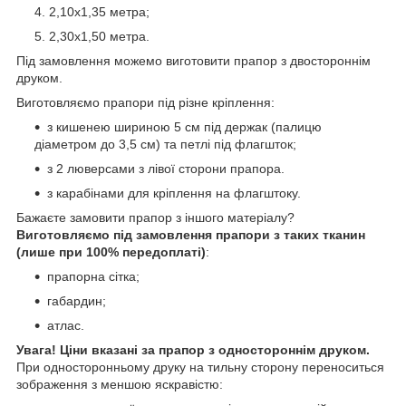
2,10х1,35 метра;
2,30х1,50 метра.
Під замовлення можемо виготовити прапор з двостороннім
друком.
Виготовляємо прапори під різне кріплення:
з кишенею шириною 5 см під держак (палицю
діаметром до 3,5 см) та петлі під флагшток;
з 2 люверсами з лівої сторони прапора.
з карабінами для кріплення на флагштоку.
Бажаєте замовити прапор з іншого матеріалу?
Виготовляємо під замовлення прапори з таких тканин
(лише при 100% передоплаті)
:
прапорна сітка;
габардин;
атлас.
Увага! Ціни вказані за прапор з одностороннім друком.
При односторонньому друку на тильну сторону переноситься
зображення з меншою яскравістю: