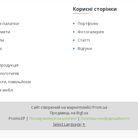
Корисні сторінки
і палатки
Портфоліо
амети
Фотогалерея
оли
Статті
і
Відгуки
 продукція
логотипів
нти, павільйони
і меблі
Сайт створений на маркетплейсі
Prom.ua
Продавець на Bigl.ua
PromoZP |
Поскаржитися на контент
|
Політика конфіденційності
Select Language
▼