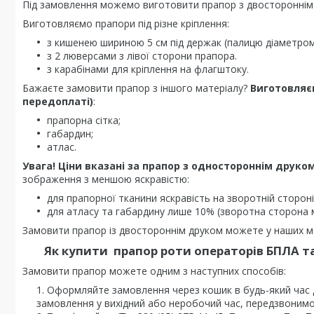
Під замовлення можемо виготовити прапор з двостороннім
Виготовляємо прапори під різне кріплення:
з кишенею шириною 5 см під держак (палицю діаметром 
з 2 люверсами з лівої сторони прапора.
з карабінами для кріплення на флагштоку.
Бажаєте замовити прапор з іншого матеріалу?
Виготовляє
передоплаті)
:
прапорна сітка;
габардин;
атлас.
Увага! Ціни вказані за прапор з одностороннім друком
зображення з меншою яскравістю:
для прапорної тканини яскравість на зворотній стороні
для атласу та габардину лише 10% (зворотна сторона 
Замовити прапор із двостороннім друком можете у наших ме
Як купити
прапор роти операторів БПЛА т
Замовити прапор можете одним з наступних способів:
Оформляйте замовлення через кошик в будь-який час
замовлення у вихідний або неробочий час, передзвонимо