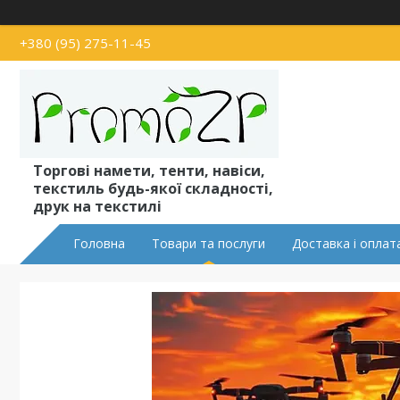
+380 (95) 275-11-45
Торгові намети, тенти, навіси,
текстиль будь-якої складності,
друк на текстилі
Головна
Товари та послуги
Доставка і оплат