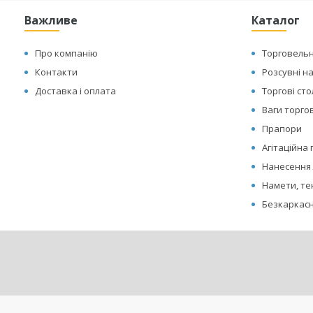
Важливе
Каталог
Про компанію
Торговельн
Контакти
Розсувні н
Доставка і оплата
Торгові ст
Ваги торгов
Прапори
Агітаційна
Нанесення 
Намети, те
Безкаркасн