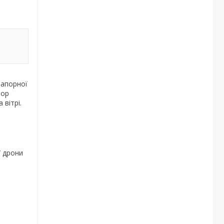
рапорної
пор
 вітрі.
У дрони