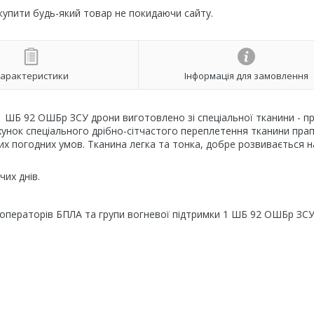
 купити будь-який товар не покидаючи сайту.
арактеристики
Інформація для замовлення
1 ШБ 92 ОШБр ЗСУ дрони виготовлено зі спеціальної тканини - п
ахунок спеціального дрібно-сітчастого переплетення тканини пра
их погодних умов. Тканина легка та тонка, добре розвивається на
их днів.
 операторів БПЛА та групи вогневої підтримки 1 ШБ 92 ОШБр ЗС