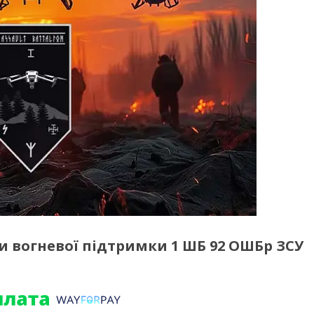
и вогневої підтримки 1 ШБ 92 ОШБр ЗСУ