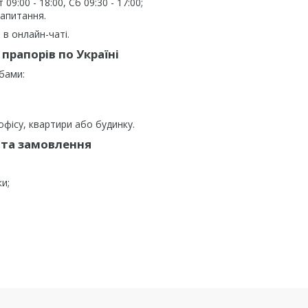
9:00 - 18:00, Сб 09:30 - 17:00;
запитання.
в онлайн-чаті.
прапорів по Україні
бами:
фісу, квартири або будинку.
та замовлення
ки;