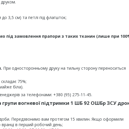
 друком.
до 3,5 см) та петлі під флагшток;
мо під замовлення прапори з таких тканин (лише при 100
.
При односторонньому друку на тильну сторону переноситься
 складає 75%;
майже біла).
неджерів за телефонами: +380 (95) 275-11-45.
а групи вогневої підтримки 1 ШБ 92 ОШБр ЗСУ дро
 доби. Передзвонимо вам протягом 15 хвилин. Якщо оформили
 вранці в перший робочий день;