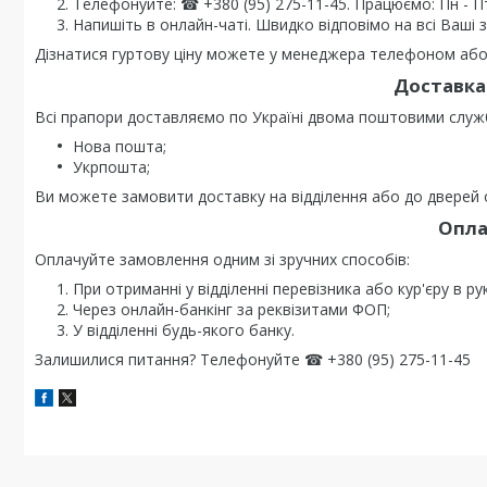
Телефонуйте: ☎ +380 (95) 275-11-45. Працюємо: Пн - Пт 0
Напишіть в онлайн-чаті. Швидко відповімо на всі Ваші 
Дізнатися гуртову ціну можете у менеджера телефоном або 
Доставка 
Всі прапори доставляємо по Україні двома поштовими служ
Нова пошта;
Укрпошта;
Ви можете замовити доставку на відділення або до дверей о
Опла
Оплачуйте замовлення одним зі зручних способів:
При отриманні у відділенні перевізника або кур'єру в ру
Через онлайн-банкінг за реквізитами ФОП;
У відділенні будь-якого банку.
Залишилися питання? Телефонуйте ☎ +380 (95) 275-11-45