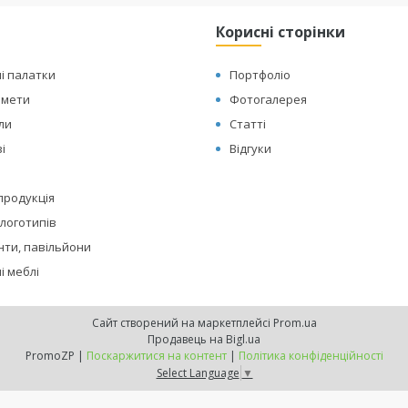
Корисні сторінки
і палатки
Портфоліо
амети
Фотогалерея
оли
Статті
і
Відгуки
 продукція
логотипів
нти, павільйони
і меблі
Сайт створений на маркетплейсі
Prom.ua
Продавець на Bigl.ua
PromoZP |
Поскаржитися на контент
|
Політика конфіденційності
Select Language
▼