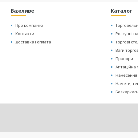
Важливе
Каталог
Про компанію
Торговельн
Контакти
Розсувні н
Доставка і оплата
Торгові ст
Ваги торгов
Прапори
Агітаційна
Нанесення 
Намети, те
Безкаркасн