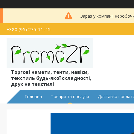
Зараз у компанії неробоч
+380 (95) 275-11-45
Торгові намети, тенти, навіси,
текстиль будь-якої складності,
друк на текстилі
Головна
Товари та послуги
Доставка і оплат