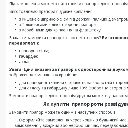
Під замовлення можемо виготовити прапор з двостороннім
Виготовляємо прапори під різне кріплення:
з кишенею шириною 5 см під держак (палицю діаметром 
з 2 люверсами з лівої сторони прапора.
з карабінами для кріплення на флагштоку.
Бажаєте замовити прапор з іншого матеріалу?
Виготовляє
передоплаті)
:
прапорна сітка;
габардин;
атлас.
Увага! Ціни вказані за прапор з одностороннім друком
зображення з меншою яскравістю:
для прапорної тканини яскравість на зворотній стороні
для атласу та габардину лише 10% (зворотна сторона 
Замовити прапор із двостороннім друком можете у наших ме
Як купити
прапор роти розвідув
Замовити прапор можете одним з наступних способів:
Оформляйте замовлення через кошик в будь-який час
замовлення у вихідний або неробочий час, передзвонимо