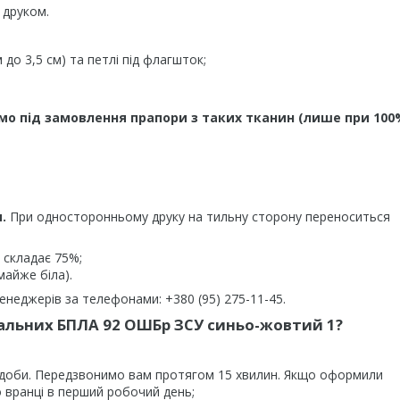
 друком.
до 3,5 см) та петлі під флагшток;
мо під замовлення прапори з таких тканин (лише при 100
.
При односторонньому друку на тильну сторону переноситься
 складає 75%;
майже біла).
неджерів за телефонами: +380 (95) 275-11-45.
альних БПЛА 92 ОШБр ЗСУ синьо-жовтий 1?
 доби. Передзвонимо вам протягом 15 хвилин. Якщо оформили
 вранці в перший робочий день;