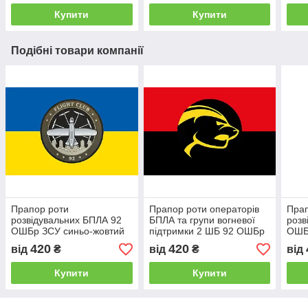
Купити
Купити
Подібні товари компанії
Прапор роти
Прапор роти операторів
Прап
розвідувальних БПЛА 92
БПЛА та групи вогневої
розв
ОШБр ЗСУ синьо-жовтий
підтримки 2 ШБ 92 ОШБр
ОШБ
ЗСУ червоно-чорний
420
420
від
₴
від
₴
від
Купити
Купити