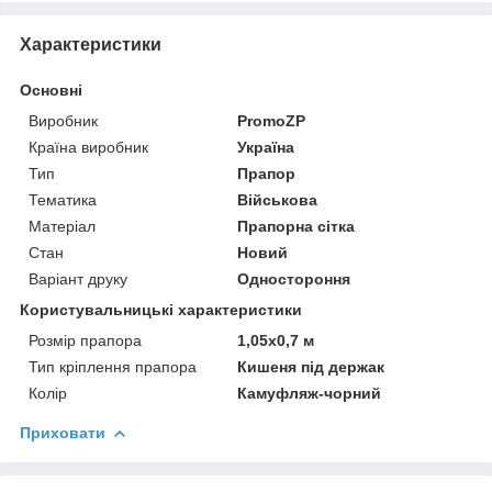
Характеристики
Основні
Виробник
PromoZP
Країна виробник
Україна
Тип
Прапор
Тематика
Військова
Матеріал
Прапорна сітка
Стан
Новий
Варіант друку
Одностороння
Користувальницькі характеристики
Розмір прапора
1,05х0,7 м
Тип кріплення прапора
Кишеня під держак
Колір
Камуфляж-чорний
Приховати