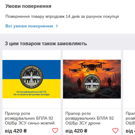
Умови повернення
Повернення товару впродовж 14 днів за рахунок покупця
Всі умови повернення
З цим товаром також замовляють
Прапор роти
Прапор роти
Прап
розвідувальних БПЛА 92
розвідувальних БПЛА 92
розв
ОШБр ЗСУ синьо-жовтий
ОШБр ЗСУ дрони
ОШБ
1
чор
420
420
від
₴
від
₴
від