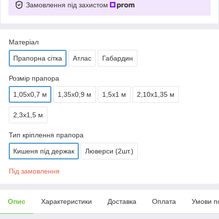
Замовлення під захистом
Матеріал
Прапорна сітка
Атлас
Габардин
Розмір прапора
1,05х0,7 м
1,35х0,9 м
1,5х1 м
2,10х1,35 м
2,3х1,5 м
Тип кріплення прапора
Кишеня під держак
Люверси (2шт.)
Під замовлення
Опис
Характеристики
Доставка
Оплата
Умови п