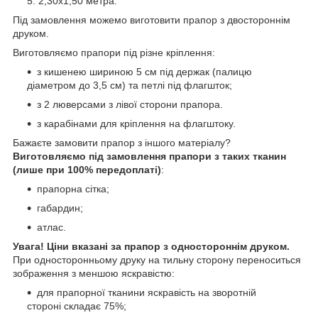
2,30х1,50 метра.
Під замовлення можемо виготовити прапор з двостороннім
друком.
Виготовляємо прапори під різне кріплення:
з кишенею шириною 5 см під держак (палицю
діаметром до 3,5 см) та петлі під флагшток;
з 2 люверсами з лівої сторони прапора.
з карабінами для кріплення на флагштоку.
Бажаєте замовити прапор з іншого матеріалу?
Виготовляємо під замовлення прапори з таких тканин
(лише при 100% передоплаті)
:
прапорна сітка;
габардин;
атлас.
Увага! Ціни вказані за прапор з одностороннім друком.
При односторонньому друку на тильну сторону переноситься
зображення з меншою яскравістю:
для прапорної тканини яскравість на зворотній
стороні складає 75%;