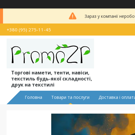
Зараз у компанії неробо
+380 (95) 275-11-45
Торгові намети, тенти, навіси,
текстиль будь-якої складності,
друк на текстилі
Головна
Товари та послуги
Доставка і оплат