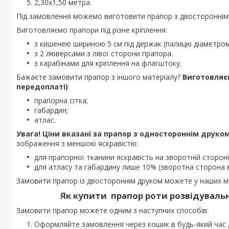
2,30х1,50 метра.
Під замовлення можемо виготовити прапор з двостороннім
Виготовляємо прапори під різне кріплення:
з кишенею шириною 5 см під держак (палицю діаметром 
з 2 люверсами з лівої сторони прапора.
з карабінами для кріплення на флагштоку.
Бажаєте замовити прапор з іншого матеріалу?
Виготовляє
передоплаті)
:
прапорна сітка;
габардин;
атлас.
Увага! Ціни вказані за прапор з одностороннім друком
зображення з меншою яскравістю:
для прапорної тканини яскравість на зворотній стороні
для атласу та габардину лише 10% (зворотна сторона 
Замовити прапор із двостороннім друком можете у наших ме
Як купити
прапор роти розвідуваль
Замовити прапор можете одним з наступних способів:
Оформляйте замовлення через кошик в будь-який час