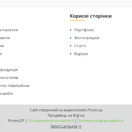
Корисні сторінки
і палатки
Портфоліо
амети
Фотогалерея
оли
Статті
і
Відгуки
 продукція
логотипів
нти, павільйони
і меблі
Сайт створений на маркетплейсі
Prom.ua
Продавець на Bigl.ua
PromoZP |
Поскаржитися на контент
|
Політика конфіденційності
Select Language
▼