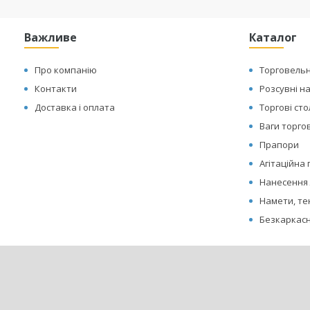
Важливе
Каталог
Про компанію
Торговельн
Контакти
Розсувні н
Доставка і оплата
Торгові ст
Ваги торгов
Прапори
Агітаційна
Нанесення 
Намети, те
Безкаркасн