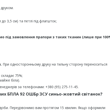
 друком.
до 3,5 см) та петлі під флагшток;
мо під замовлення прапори з таких тканин (лише при 100
.
При односторонньому друку на тильну сторону переноситься
 складає 75%;
майже біла).
неджерів за телефонами: +380 (95) 275-11-45.
них БПЛА 92 ОШБр ЗСУ синьо-жовтий світанок?
 доби. Передзвонимо вам протягом 15 хвилин. Якщо оформили