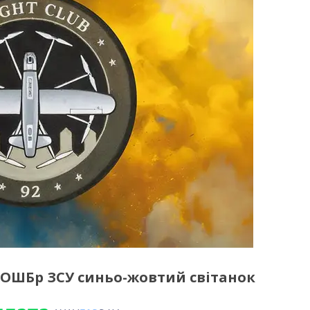
 ОШБр ЗСУ синьо-жовтий світанок