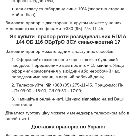
стороні складає 75%;
для атласу та габардину лише 10% (зворотна сторона
майже біла).
Замовити прапор із двостороннім друком можете у наших
менеджерів за телефонами: +380 (95) 275-11-45.
Як купити
прапор роти розвідувальних БПЛА
144 ОБ 116 ОБрТрО ЗСУ синьо-жовтий 1?
Замовити прапор можете одним з наступних способів:
Оформляйте замовлення через кошик в будь-який
час доби. Передзвонимо вам протягом 15 хвилин. Якщо
оформили замовлення у вихідний або неробочий час,
передзвонимо вранці в перший робочий день;
Телефонуйте: ☎ +380 (95) 275-11-45. Працюємо: Пн
- Пт 09:00 - 18:00, Сб 09:30 - 17:00;
Напишіть в онлайн-чаті. Швидко відповімо на всі Ваші
запитання.
Дізнатися гуртову ціну можете у менеджера телефоном або в
онлайн-чаті.
Доставка прапорів по Україні
Всі прапори доставляємо по Україні двома поштовими