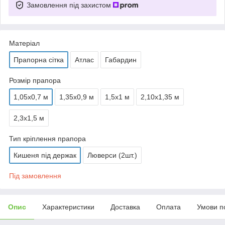
Замовлення під захистом
Матеріал
Прапорна сітка
Атлас
Габардин
Розмір прапора
1,05х0,7 м
1,35х0,9 м
1,5х1 м
2,10х1,35 м
2,3х1,5 м
Тип кріплення прапора
Кишеня під держак
Люверси (2шт.)
Під замовлення
Опис
Характеристики
Доставка
Оплата
Умови п