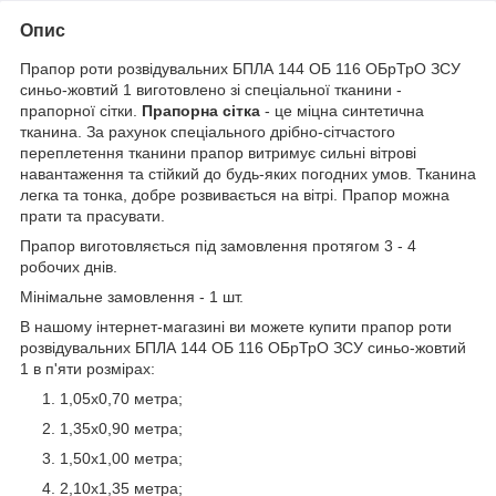
Опис
Прапор роти розвідувальних БПЛА 144 ОБ 116 ОБрТрО ЗСУ
синьо-жовтий 1 виготовлено зі спеціальної тканини -
прапорної сітки.
Прапорна сітка
- це міцна синтетична
тканина. За рахунок спеціального дрібно-сітчастого
переплетення тканини прапор витримує сильні вітрові
навантаження та стійкий до будь-яких погодних умов. Тканина
легка та тонка, добре розвивається на вітрі. Прапор можна
прати та прасувати.
Прапор виготовляється під замовлення протягом 3 - 4
робочих днів.
Мінімальне замовлення - 1 шт.
В нашому інтернет-магазині ви можете купити прапор роти
розвідувальних БПЛА 144 ОБ 116 ОБрТрО ЗСУ синьо-жовтий
1 в п'яти розмірах:
1,05х0,70 метра;
1,35х0,90 метра;
1,50х1,00 метра;
2,10х1,35 метра;