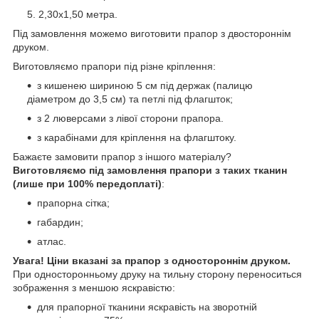
2,30х1,50 метра.
Під замовлення можемо виготовити прапор з двостороннім
друком.
Виготовляємо прапори під різне кріплення:
з кишенею шириною 5 см під держак (палицю
діаметром до 3,5 см) та петлі під флагшток;
з 2 люверсами з лівої сторони прапора.
з карабінами для кріплення на флагштоку.
Бажаєте замовити прапор з іншого матеріалу?
Виготовляємо під замовлення прапори з таких тканин
(лише при 100% передоплаті)
:
прапорна сітка;
габардин;
атлас.
Увага! Ціни вказані за прапор з одностороннім друком.
При односторонньому друку на тильну сторону переноситься
зображення з меншою яскравістю:
для прапорної тканини яскравість на зворотній