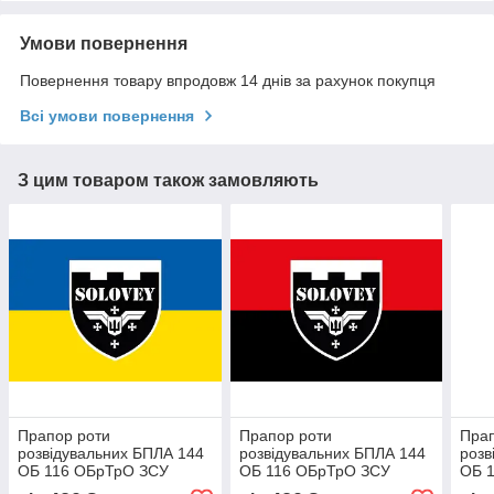
Умови повернення
Повернення товару впродовж 14 днів за рахунок покупця
Всі умови повернення
З цим товаром також замовляють
Прапор роти
Прапор роти
Прап
розвідувальних БПЛА 144
розвідувальних БПЛА 144
розв
ОБ 116 ОБрТрО ЗСУ
ОБ 116 ОБрТрО ЗСУ
ОБ 
синьо-жовтий
червоно-чорний
кам