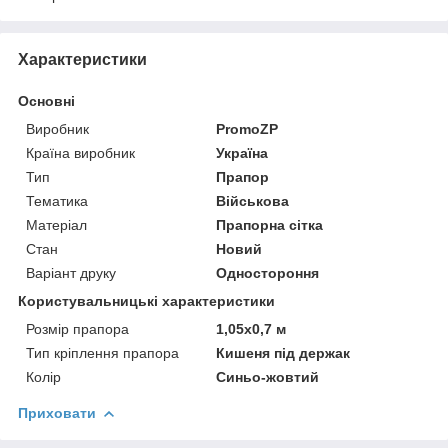
Характеристики
Основні
Виробник
PromoZP
Країна виробник
Україна
Тип
Прапор
Тематика
Військова
Матеріал
Прапорна сітка
Стан
Новий
Варіант друку
Одностороння
Користувальницькі характеристики
Розмір прапора
1,05х0,7 м
Тип кріплення прапора
Кишеня під держак
Колір
Синьо-жовтий
Приховати