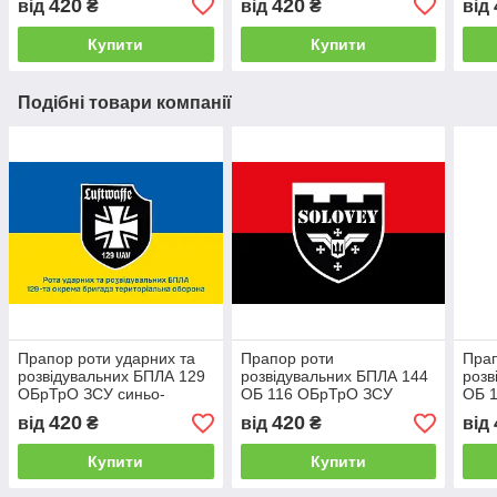
420
420
від
₴
від
₴
від
Купити
Купити
Подібні товари компанії
Прапор роти ударних та
Прапор роти
Прап
розвідувальних БПЛА 129
розвідувальних БПЛА 144
розв
ОБрТрО ЗСУ синьо-
ОБ 116 ОБрТрО ЗСУ
ОБ 
жовтий 1
червоно-чорний
синь
420
420
від
₴
від
₴
від
Купити
Купити