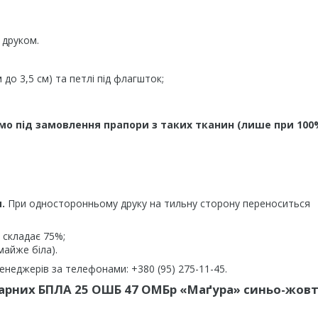
 друком.
до 3,5 см) та петлі під флагшток;
мо під замовлення прапори з таких тканин (лише при 100
.
При односторонньому друку на тильну сторону переноситься
 складає 75%;
майже біла).
неджерів за телефонами: +380 (95) 275-11-45.
дарних БПЛА 25 ОШБ 47 ОМБр «Маґура» синьо-жовт