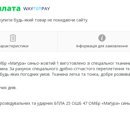
 купити будь-який товар не покидаючи сайту.
арактеристики
Інформація для замовлення
Бр «Маґура» синьо-жовтий 1 виготовлено зі спеціальної тканини
нина. За рахунок спеціального дрібно-сітчастого переплетення т
 будь-яких погодних умов. Тканина легка та тонка, добре розвив
их днів.
 розвідувальних та ударних БПЛА 25 ОШБ 47 ОМБр «Маґура» синь