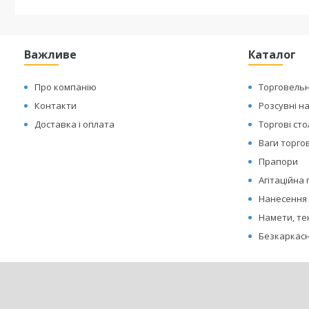
Важливе
Каталог
Про компанію
Торговельн
Контакти
Розсувні н
Доставка і оплата
Торгові ст
Ваги торгов
Прапори
Агітаційна
Нанесення 
Намети, те
Безкаркасн