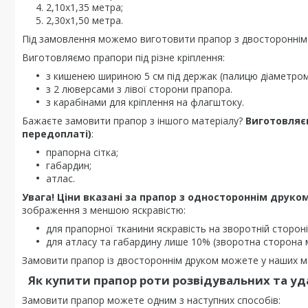
2,10х1,35 метра;
2,30х1,50 метра.
Під замовлення можемо виготовити прапор з двостороннім
Виготовляємо прапори під різне кріплення:
з кишенею шириною 5 см під держак (палицю діаметром 
з 2 люверсами з лівої сторони прапора.
з карабінами для кріплення на флагштоку.
Бажаєте замовити прапор з іншого матеріалу?
Виготовляє
передоплаті)
:
прапорна сітка;
габардин;
атлас.
Увага! Ціни вказані за прапор з одностороннім друком
зображення з меншою яскравістю:
для прапорної тканини яскравість на зворотній стороні
для атласу та габардину лише 10% (зворотна сторона 
Замовити прапор із двостороннім друком можете у наших ме
Як купити
прапор роти розвідувальних та у
Замовити прапор можете одним з наступних способів: