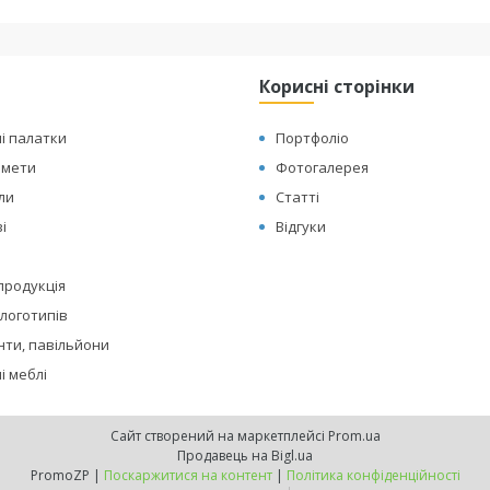
Корисні сторінки
і палатки
Портфоліо
амети
Фотогалерея
оли
Статті
і
Відгуки
 продукція
логотипів
нти, павільйони
і меблі
Сайт створений на маркетплейсі
Prom.ua
Продавець на Bigl.ua
PromoZP |
Поскаржитися на контент
|
Політика конфіденційності