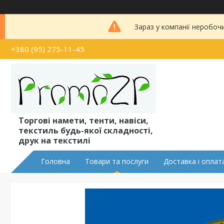
Зараз у компанії неробоч
+380 (95) 275-11-45
Торгові намети, тенти, навіси,
текстиль будь-якої складності,
друк на текстилі
Головна
Товари та послуги
Доставка і оплат