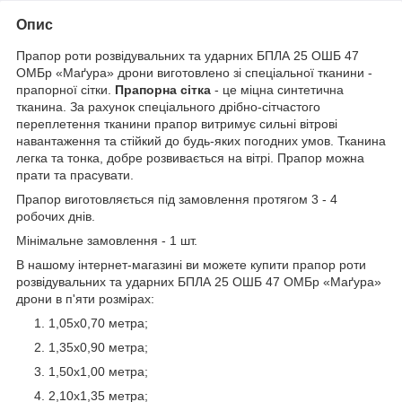
Опис
Прапор роти розвідувальних та ударних БПЛА 25 ОШБ 47
ОМБр «Маґура» дрони виготовлено зі спеціальної тканини -
прапорної сітки.
Прапорна сітка
- це міцна синтетична
тканина. За рахунок спеціального дрібно-сітчастого
переплетення тканини прапор витримує сильні вітрові
навантаження та стійкий до будь-яких погодних умов. Тканина
легка та тонка, добре розвивається на вітрі. Прапор можна
прати та прасувати.
Прапор виготовляється під замовлення протягом 3 - 4
робочих днів.
Мінімальне замовлення - 1 шт.
В нашому інтернет-магазині ви можете купити прапор роти
розвідувальних та ударних БПЛА 25 ОШБ 47 ОМБр «Маґура»
дрони в п'яти розмірах:
1,05х0,70 метра;
1,35х0,90 метра;
1,50х1,00 метра;
2,10х1,35 метра;