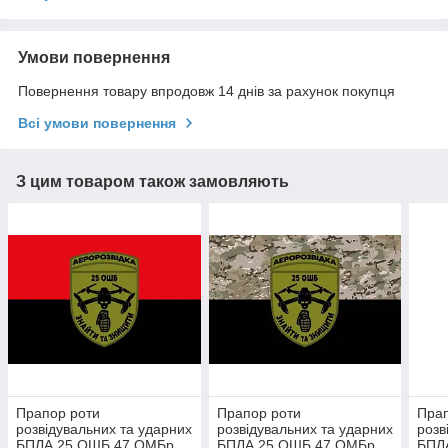
Умови повернення
Повернення товару впродовж 14 днів за рахунок покупця
Всі умови повернення
З цим товаром також замовляють
Прапор роти
Прапор роти
Прап
розвідувальних та ударних
розвідувальних та ударних
розв
БПЛА 25 ОШБ 47 ОМБр
БПЛА 25 ОШБ 47 ОМБр
БПЛ