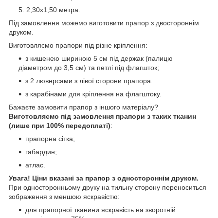
2,30х1,50 метра.
Під замовлення можемо виготовити прапор з двостороннім
друком.
Виготовляємо прапори під різне кріплення:
з кишенею шириною 5 см під держак (палицю
діаметром до 3,5 см) та петлі під флагшток;
з 2 люверсами з лівої сторони прапора.
з карабінами для кріплення на флагштоку.
Бажаєте замовити прапор з іншого матеріалу?
Виготовляємо під замовлення прапори з таких тканин
(лише при 100% передоплаті)
:
прапорна сітка;
габардин;
атлас.
Увага! Ціни вказані за прапор з одностороннім друком.
При односторонньому друку на тильну сторону переноситься
зображення з меншою яскравістю:
для прапорної тканини яскравість на зворотній