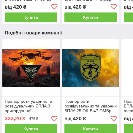
«Маґура» червоно-чорний
«Маґура» камуфляж-
«Маґ
420
420
від
₴
від
₴
від
чорний
світ
Купити
Купити
Подібні товари компанії
Прапор роти ударних та
Прапор роти
Прап
розвідувальних БПЛА 3
розвідувальних та ударних
БПЛА
прикордонної
БПЛА 25 ОШБ 47 ОМБр
tea
комендатури ДПСУ дрони
«Маґура» синьо-жовтий
дро
333,20
420
₴
від
₴
від
476 ₴
Прапорна сітка, 1,05х0,7
світанок
м Розпродаж
Купити
Купити