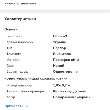
Універсальний пакет
Характеристики
Основні
Виробник
PromoZP
Країна виробник
Україна
Тип
Прапор
Тематика
Військова
Матеріал
Прапорна сітка
Стан
Новий
Варіант друку
Одностороння
Користувальницькі характеристики
Розмір прапора
1,05х0,7 м
Тип кріплення прапора
Кишеня під держак
Колір
Помаранчево-чорний
Приховати