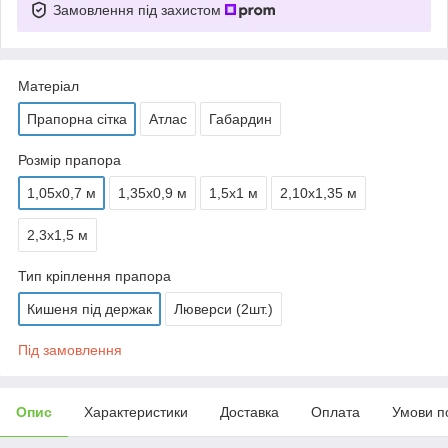
Замовлення під захистом
Матеріал
Прапорна сітка
Атлас
Габардин
Розмір прапора
1,05х0,7 м
1,35х0,9 м
1,5х1 м
2,10х1,35 м
2,3х1,5 м
Тип кріплення прапора
Кишеня під держак
Люверси (2шт.)
Під замовлення
Опис
Характеристики
Доставка
Оплата
Умови п