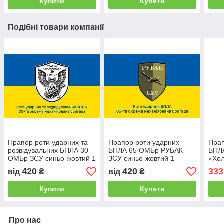
Купити
Купити
Подібні товари компанії
Прапор роти ударних та
Прапор роти ударних
Прап
розвідувальних БПЛА 30
БПЛА 65 ОМБр РУБАК
БПЛ
ОМБр ЗСУ синьо-жовтий 1
ЗСУ синьо-жовтий 1
«Хо
кам
420
420
333
від
₴
від
₴
Прап
м Р
Купити
Купити
Про нас