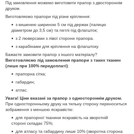
Під замовлення можемо виготовити прапор з двостороннім
друком.
Виготовляємо прапори під різне кріплення:
з кишенею шириною 5 см під держак (палицю
діаметром до 3,5 см) та петлі під флагшток;
з 2 люверсами з лівої сторони прапора.
з карабінами для кріплення на флагштоку.
Бажаєте замовити прапор з іншого матеріалу?
Виготовляємо під замовлення прапори з таких тканин
(лише при 100% передоплаті)
:
прапорна сітка;
габардин;
атлас.
Увага! Ціни вказані за прапор з одностороннім друком.
При односторонньому друку на тильну сторону переноситься
зображення з меншою яскравістю:
для прапорної тканини яскравість на зворотній
стороні складає 75%;
для атласу та габардину лише 10% (зворотна сторона