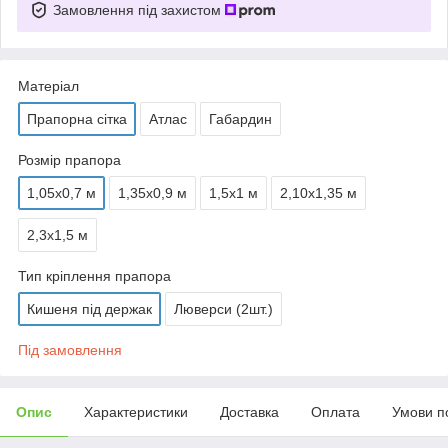
Замовлення під захистом
Матеріал
Прапорна сітка
Атлас
Габардин
Розмір прапора
1,05х0,7 м
1,35х0,9 м
1,5х1 м
2,10х1,35 м
2,3х1,5 м
Тип кріплення прапора
Кишеня під держак
Люверси (2шт.)
Під замовлення
Опис
Характеристики
Доставка
Оплата
Умови п