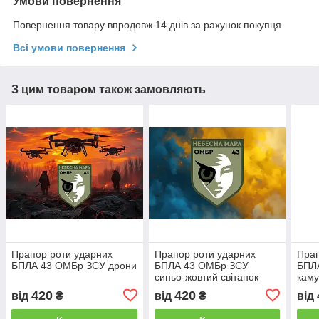
Умови повернення
Повернення товару впродовж 14 днів за рахунок покупця
Всі умови повернення
З цим товаром також замовляють
Прапор роти ударних
Прапор роти ударних
Прап
БПЛА 43 ОМБр ЗСУ дрони
БПЛА 43 ОМБр ЗСУ
БПЛ
синьо-жовтий світанок
кам
420
420
від
₴
від
₴
від