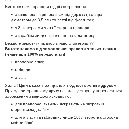
Виготовляємо прапори під різне кріплення:
з кишенею шириною 5 см під держак (палицю
діаметром до 3,5 см) та петлі під флагшток;
з 2 люверсами з лівої сторони прапора.
з карабінами для кріплення на флагштоку.
Бажаєте замовити прапор з іншого матеріалу?
Виготовляємо під замовлення прапори з таких тканин
(лише при 100% передоплаті)
:
прапорна сітка;
габардин;
атлас.
Увага! Ціни вказані за прапор з одностороннім друком.
При односторонньому друку на тильну сторону переноситься
зображення з меншою яскравістю:
для прапорної тканини яскравість на зворотній
стороні складає 75%;
для атласу та габардину лише 10% (зворотна сторона
майже біла).