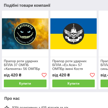
Подібні товари компанії
Прапор роти ударних
Прапор роти ударних
Прап
БПЛА 37 ОМПБ
БПЛА «Ex Acie» 57
БПЛ
«Катенята» 56 ОМПБр
ОМПБр імені Костя
синь
ЗСУ синьо-жовтий
Гордієнка ЗСУ синьо-
420
420
від
₴
від
₴
від
світанок
жовтий
Купити
Купити
Про нас
93% позитивних з 405 відгуків за рік