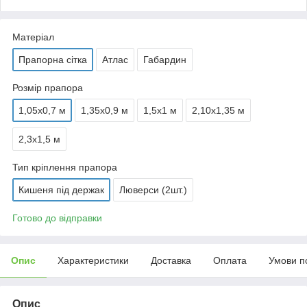
Матеріал
Прапорна сітка
Атлас
Габардин
Розмір прапора
1,05х0,7 м
1,35х0,9 м
1,5х1 м
2,10х1,35 м
2,3х1,5 м
Тип кріплення прапора
Кишеня під держак
Люверси (2шт.)
Готово до відправки
Опис
Характеристики
Доставка
Оплата
Умови п
Опис