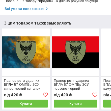
Повернення товару впродовж 14 днів за рахунок покупця
Всі умови повернення
З цим товаром також замовляють
Прапор роти ударних
Прапор роти ударних
Прап
БПЛА 57 ОМПБр ЗСУ
БПЛА 57 ОМПБр ЗСУ
БПЛ
синьо-жовтий світанок
червоно-чорний
кам
420
420
від
₴
від
₴
від
Купити
Купити