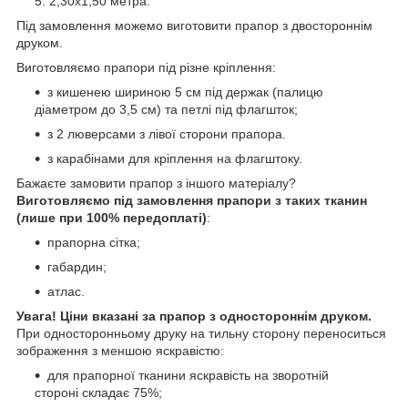
2,30х1,50 метра.
Під замовлення можемо виготовити прапор з двостороннім
друком.
Виготовляємо прапори під різне кріплення:
з кишенею шириною 5 см під держак (палицю
діаметром до 3,5 см) та петлі під флагшток;
з 2 люверсами з лівої сторони прапора.
з карабінами для кріплення на флагштоку.
Бажаєте замовити прапор з іншого матеріалу?
Виготовляємо під замовлення прапори з таких тканин
(лише при 100% передоплаті)
:
прапорна сітка;
габардин;
атлас.
Увага! Ціни вказані за прапор з одностороннім друком.
При односторонньому друку на тильну сторону переноситься
зображення з меншою яскравістю:
для прапорної тканини яскравість на зворотній
стороні складає 75%;