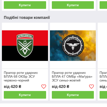
Купити
Купити
Подібні товари компанії
Прапор роти ударних
Прапор роти ударних
Прап
БПЛА 68 ОЄБр ЗСУ
БПЛА 47 ОМБр «Маґура»
БПЛ
червоно-чорний
ЗСУ синьо-жовтий
синь
світанок
420
420
від
₴
від
₴
від
Купити
Купити