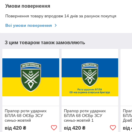
Умови повернення
Повернення товару впродовж 14 днів за рахунок покупця
Всі умови повернення
З цим товаром також замовляють
Прапор роти ударних
Прапор роти ударних
Прап
БПЛА 68 ОЄБр ЗСУ
БПЛА 68 ОЄБр ЗСУ
БПЛ
синьо-жовтий
синьо-жовтий 1
Довб
жовт
420
420
від
₴
від
₴
від