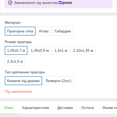
Замовлення під захистом
Матеріал
Прапорна сітка
Атлас
Габардин
Розмір прапора
1,05х0,7 м
1,35х0,9 м
1,5х1 м
2,10х1,35 м
2,3х1,5 м
Тип кріплення прапора
Кишеня під держак
Люверси (2шт.)
Під замовлення
Опис
Характеристики
Доставка
Оплата
Умови п