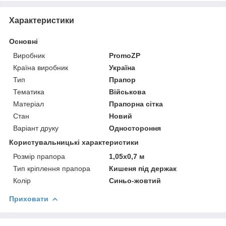
Характеристики
Основні
Виробник
PromoZP
Країна виробник
Україна
Тип
Прапор
Тематика
Військова
Матеріал
Прапорна сітка
Стан
Новий
Варіант друку
Одностороння
Користувальницькі характеристики
Розмір прапора
1,05х0,7 м
Тип кріплення прапора
Кишеня під держак
Колір
Синьо-жовтий
Приховати