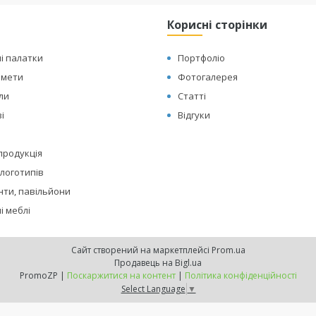
Корисні сторінки
і палатки
Портфоліо
амети
Фотогалерея
оли
Статті
і
Відгуки
 продукція
логотипів
нти, павільйони
і меблі
Сайт створений на маркетплейсі
Prom.ua
Продавець на Bigl.ua
PromoZP |
Поскаржитися на контент
|
Політика конфіденційності
Select Language
▼