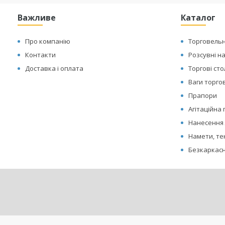
Важливе
Каталог
Про компанію
Торговельн
Контакти
Розсувні н
Доставка і оплата
Торгові ст
Ваги торгов
Прапори
Агітаційна
Нанесення 
Намети, те
Безкаркасн