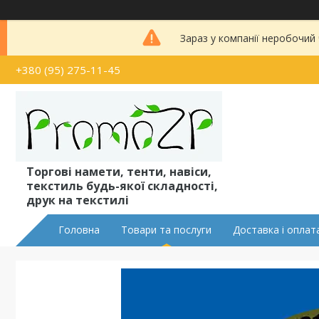
Зараз у компанії неробочий
+380 (95) 275-11-45
Торгові намети, тенти, навіси,
текстиль будь-якої складності,
друк на текстилі
Головна
Товари та послуги
Доставка і оплат