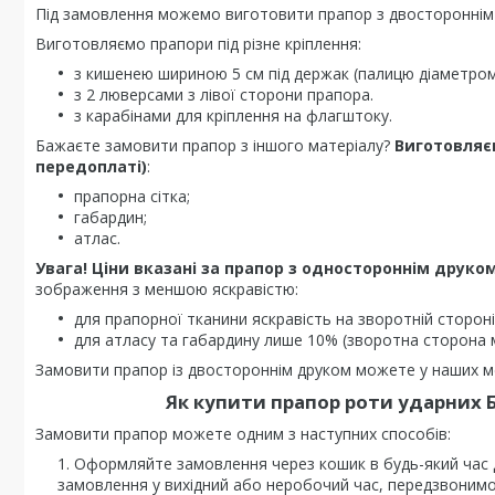
Під замовлення можемо виготовити прапор з двостороннім
Виготовляємо прапори під різне кріплення:
з кишенею шириною 5 см під держак (палицю діаметром 
з 2 люверсами з лівої сторони прапора.
з карабінами для кріплення на флагштоку.
Бажаєте замовити прапор з іншого матеріалу?
Виготовляє
передоплаті)
:
прапорна сітка;
габардин;
атлас.
Увага! Ціни вказані за прапор з одностороннім друком
зображення з меншою яскравістю:
для прапорної тканини яскравість на зворотній стороні
для атласу та габардину лише 10% (зворотна сторона 
Замовити прапор із двостороннім друком можете у наших ме
Як купити
прапор роти ударних 
Замовити прапор можете одним з наступних способів:
Оформляйте замовлення через кошик в будь-який час
замовлення у вихідний або неробочий час, передзвонимо