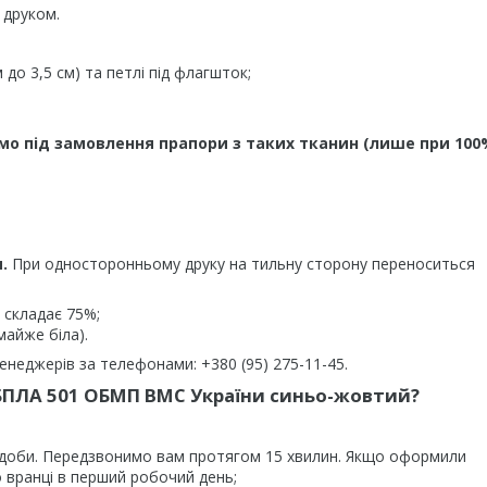
 друком.
до 3,5 см) та петлі під флагшток;
мо під замовлення прапори з таких тканин (лише при 100
.
При односторонньому друку на тильну сторону переноситься
 складає 75%;
майже біла).
неджерів за телефонами: +380 (95) 275-11-45.
БПЛА 501 ОБМП ВМС України синьо-жовтий?
 доби. Передзвонимо вам протягом 15 хвилин. Якщо оформили
 вранці в перший робочий день;