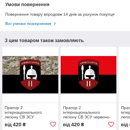
Умови повернення
Повернення товару впродовж 14 днів за рахунок покупця
Всі умови повернення
З цим товаром також замовляють
Прапор 2
Прапор 2
Пра
інтернаціонального
інтернаціонального
інте
легіону СВ ЗСУ
легіону СВ ЗСУ червоно-
легі
камуфляж-чорний
чорний
жовт
420
420
від
₴
від
₴
від