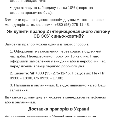
стороні складає 75%;
для атласу та габардину тільки 10% (зворотна
сторона практично біла).
Замовити прапор із двостороннім друком можете в наших
менеджерів за телефонами: +380 (95) 275-11-45.
Як купити прапор 2 інтернаціонального легіону
СВ ЗСУ синьо-жовтий?
Замовити прапор можна одним із таких способів:
Оформляйте замовлення через кошик в будь-який
час доби. Передзвонимо протягом 15 хвилин. Якщо
оформили замовлення у вихідний або в неробочий час,
передзвоним вранці першого робочого дня;
Звоните: ☎ +380 (95) 275-11-45. Працюємо: Пн - Пт
09:00 - 18:00, Сб 09:30 - 17.00;
Напишіть в онлайн-чаті. Швидко відповімо на всі Ваші
запитання.
Дізнатися гуртову ціну ви можете в менеджера телефоном
або в онлайн-чаті.
Доставка прапорів в Україні
Усі прапори доставляємо в Україні двома поштовими