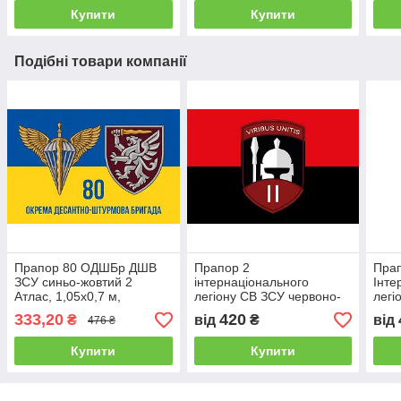
Купити
Купити
Подібні товари компанії
Прапор 80 ОДШБр ДШВ
Прапор 2
Пра
ЗСУ синьо-жовтий 2
інтернаціонального
Інте
Атлас, 1,05х0,7 м,
легіону СВ ЗСУ червоно-
легі
Люверси (2 шт) Розпродаж
чорний
синь
333,20
420
₴
від
₴
від
476 ₴
Купити
Купити