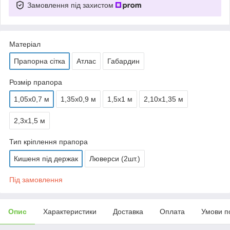
Замовлення під захистом
Матеріал
Прапорна сітка
Атлас
Габардин
Розмір прапора
1,05х0,7 м
1,35х0,9 м
1,5х1 м
2,10х1,35 м
2,3х1,5 м
Тип кріплення прапора
Кишеня під держак
Люверси (2шт.)
Під замовлення
Опис
Характеристики
Доставка
Оплата
Умови п