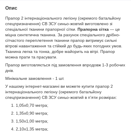
Опис
Прапор 2 інтернаціонального легіону (окремого батальйону
спецпризначення) СВ ЗСУ синьо-жовтий виготовлено зі
спеціальної тканини прапорної сітки.
Прапорна сітка
— це
міцна синтетична тканина. За рахунок спеціального дрібно-
сітчастого переплетення тканини прапор витримує сильні
вітрові навантаження та стійкий до будь-яких погодних умов.
Тканина легка та тонка, добре майорить на вітрі. Прапор
можна прати та прасувати.
Прапор виготовляється під замовлення впродовж 1-3 робочих
днів.
Мінімальне замовлення - 1 шт.
У нашому інтернет-магазині ви можете купити прапор 2
інтернаціонального легіону (окремого батальйону
спецпризначення) СВ ЗСУ синьо-жовтий в п'яти розмірах:
1,05х0,70 метра;
1,35х0,90 метра;
1,50х1,00 метра;
2,10х1,35 метра;