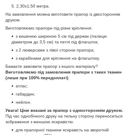
2,30х1,50 метра.
На замовлення можна виготовити прапор із двостороннім
друком.
Виготовляюмо прапори під різне кріплення:
з кишенею шириною 5 см під держак (палицю
діаметром до 3,5 см) та петлі під флагшток;
з 2 люверсами з лівої сторони прапора;
з карабінами для кріплення на флагштоку.
Бажаєте замовити прапор з іншого матеріалу?
Виготовляємо під замовлення прапори з таких тканин
(лише при 100% передоплаті)
:
атлас;
габардин;
нейлон.
Увага! Ціни вказані за прапор з одностороннім друком.
Під час однобічного друку на тильну сторону переноситься
зображення з меншою яскравістю:
для прапорної тканини яскравість на зворотній