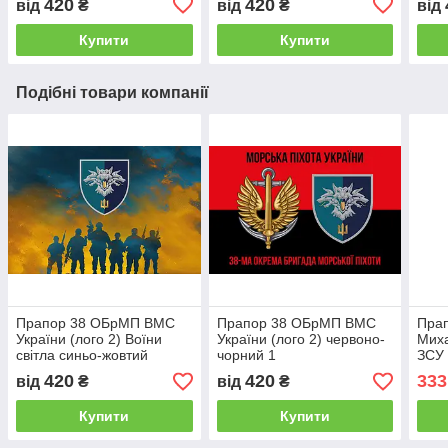
420
420
від
₴
від
₴
від
Купити
Купити
Подібні товари компанії
Прапор 38 ОБрМП ВМС
Прапор 38 ОБрМП ВМС
Прап
України (лого 2) Воїни
України (лого 2) червоно-
Миха
світла синьо-жовтий
чорний 1
ЗСУ 
черв
420
420
333
від
₴
від
₴
сітк
Роз
Купити
Купити