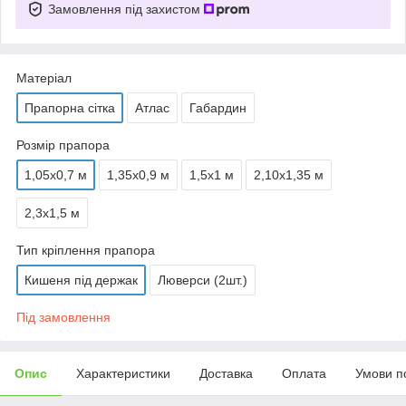
Замовлення під захистом
Матеріал
Прапорна сітка
Атлас
Габардин
Розмір прапора
1,05х0,7 м
1,35х0,9 м
1,5х1 м
2,10х1,35 м
2,3х1,5 м
Тип кріплення прапора
Кишеня під держак
Люверси (2шт.)
Під замовлення
Опис
Характеристики
Доставка
Оплата
Умови п