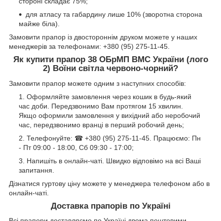
стороні складає 75%;
для атласу та габардину лише 10% (зворотна сторона
майже біла).
Замовити прапор із двостороннім друком можете у наших
менеджерів за телефонами: +380 (95) 275-11-45.
Як купити прапор 38 ОБрМП ВМС України (лого
2) Воїни світла червоно-чорний?
Замовити прапор можете одним з наступних способів:
Оформляйте замовлення через кошик в будь-який
час доби. Передзвонимо Вам протягом 15 хвилин.
Якщо оформили замовлення у вихідний або неробочий
час, передзвонимо вранці в перший робочий день;
Телефонуйте: ☎ +380 (95) 275-11-45. Працюємо: Пн
- Пт 09:00 - 18:00, Сб 09:30 - 17:00;
Напишіть в онлайн-чаті. Швидко відповімо на всі Ваші
запитання.
Дізнатися гуртову ціну можете у менеджера телефоном або в
онлайн-чаті.
Доставка прапорів по Україні
Всі прапори доставляємо по Україні двома поштовими