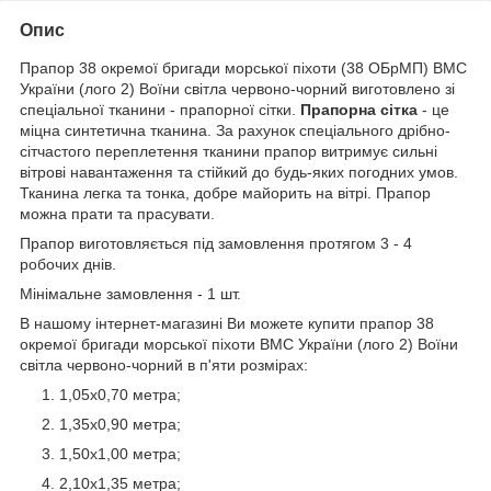
Опис
Прапор 38 окремої бригади морської піхоти (38 ОБрМП) ВМС
України (лого 2) Воїни світла червоно-чорний виготовлено зі
спеціальної тканини - прапорної сітки.
Прапорна сітка
- це
міцна синтетична тканина. За рахунок спеціального дрібно-
сітчастого переплетення тканини прапор витримує сильні
вітрові навантаження та стійкий до будь-яких погодних умов.
Тканина легка та тонка, добре майорить на вітрі. Прапор
можна прати та прасувати.
Прапор виготовляється під замовлення протягом 3 - 4
робочих днів.
Мінімальне замовлення - 1 шт.
В нашому інтернет-магазині Ви можете купити прапор 38
окремої бригади морської піхоти ВМС України (лого 2) Воїни
світла червоно-чорний в п'яти розмірах:
1,05х0,70 метра;
1,35х0,90 метра;
1,50х1,00 метра;
2,10х1,35 метра;