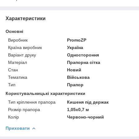
Характеристики
Основні
Виробник
PromoZP
Країна виробник
Україна
Варіант друку
Одностороння
Матеріал
Прапорна сітка
Стан
Новий
Тематика
Військова
Тип
Прапор
Користувальницькі характеристики
Тип кріплення прапора
Кишеня під держак
Розмір прапора
1,05х0,7 м
Колір
Червоно-чорний
Приховати