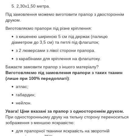
2,30х1,50 метра.
Під замовлення можемо виготовити прапор з двостороннім
друком.
Виготовляємо прапори під різне кріплення:
з кишенею шириною 5 см під держак (палицю
діаметром до 3,5 см) та петлі під флагшток;
з 2 люверсами з лівої сторони прапора.
з карабінами для кріплення на флагштоку.
Бажаєте замовити прапор з іншого матеріалу?
Виготовляємо під замовлення прапори з таких тканин
(лише при 100% передоплаті)
:
атлас;
габардин;
нейлон.
Увага! Ціни вказані за прапор з одностороннім друком.
При односторонньому друку на тильну сторону переноситься
зображення з меншою яскравістю:
для прапорної тканини яскравість на зворотній