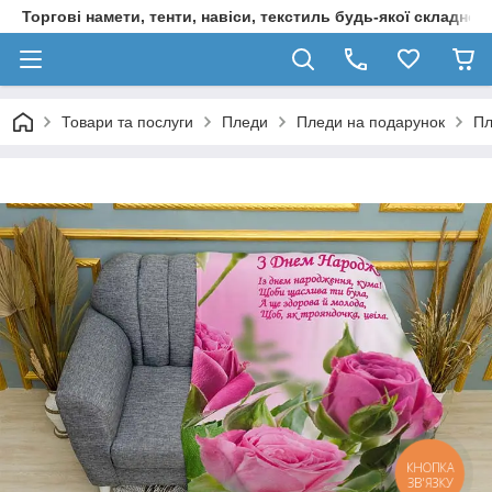
Торгові намети, тенти, навіси, текстиль будь-якої складност
Товари та послуги
Пледи
Пледи на подарунок
Пл
КНОПКА
ЗВ'ЯЗКУ