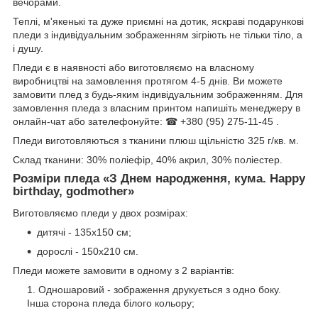
вечорами.
Теплі, м'якенькі та дуже приємні на дотик, яскраві подарункові
пледи з індивідуальним зображенням зігріють не тільки тіло, а
і душу.
Пледи є в наявності або виготовляємо на власному
виробництві на замовлення протягом 4-5 днів. Ви можете
замовити плед з будь-яким індивідуальним зображенням. Для
замовлення пледа з власним принтом напишіть менеджеру в
онлайн-чат або зателефонуйте: ☎ +380 (95) 275-11-45 .
Пледи виготовляються з тканини плюш щільністю 325 г/кв. м.
Склад тканини: 30% поліефір, 40% акрил, 30% поліестер.
Розміри пледа «
З Днем народження, кума. Happy
birthday, godmother
»
Виготовляємо пледи у двох розмірах:
дитячі - 135х150 см;
дорослі - 150х210 см.
Пледи можете замовити в одному з 2 варіантів:
Одношаровий - зображення друкується з одно боку.
Інша сторона пледа білого кольору;