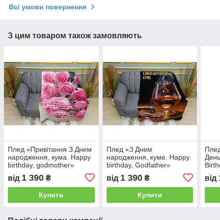
Всі умови повернення
З цим товаром також замовляють
Плед «Привітання З Днем
Плед «З Днем
Плед
народження, кума. Happy
народження, куме. Happy
День
birthday, godmother»
birthday, Godfather»
Birt
godf
1 390
1 390
від
₴
від
₴
від
Купити
Купити