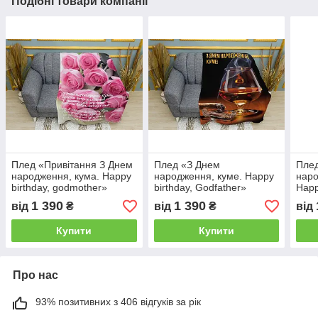
Подібні товари компанії
Плед «Привітання З Днем
Плед «З Днем
Плед
народження, кума. Happy
народження, куме. Happy
наро
birthday, godmother»
birthday, Godfather»
Happ
Gra
1 390
1 390
від
₴
від
₴
від
Купити
Купити
Про нас
93% позитивних з 406 відгуків за рік