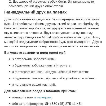
Двошаровий з друком з обох боків. Ви також можете
замовити різний друк з обох сторін.
Індивідуальний друк на пледах
Друк зображення виконується безпосередньо на ворсистому
плюші з глибоким якісним друком вглиб ворси, на відміну від
багатьох інших виробників, які друкують на тоненькій тканині
яку зшивають з плюшем. Друк виконується на сучасному
японському обладнанні Mimaki сублімаційним методом. Тому
ми здібні надрукувати зображення будь-якої складності. Друк з
часом не вигорить на сонці, не потріскається та не потьмяніє.
Ви можете замовити плед своєї мрії
:
з авторським зображенням;
з будь-яким зображенням з інтернету;
з фотографією, яка нагадує найкращі миті життя;
з будь-яким текстом, віршами або улюбленою піснею;
з логотипом вашої компанії.
Для замовлення пледа з власним принтом:
напишіть нам
в телеграм
;
або зателефонуйте: ☎ +380 (95) 275-11-45 ;