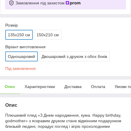
Замовлення під захистом
Розмір
135х150 см
150х210 см
Віріант виготовлення
Одношаровий
Двошаровий з друком з обох боків
Під замовлення
Опис
Характеристики
Доставка
Оплата
Умови п
Опис
Плюшевий плед «
З Днем народження, кума. Happy birthday,
godmother
» з яскравим друком стане відмінним подарунком
близькій людині, порадує погляд і зігріє прохолодними