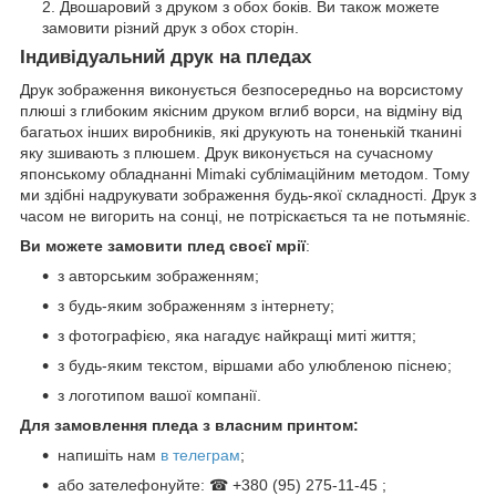
Двошаровий з друком з обох боків. Ви також можете
замовити різний друк з обох сторін.
Індивідуальний друк на пледах
Друк зображення виконується безпосередньо на ворсистому
плюші з глибоким якісним друком вглиб ворси, на відміну від
багатьох інших виробників, які друкують на тоненькій тканині
яку зшивають з плюшем. Друк виконується на сучасному
японському обладнанні Mimaki сублімаційним методом. Тому
ми здібні надрукувати зображення будь-якої складності. Друк з
часом не вигорить на сонці, не потріскається та не потьмяніє.
Ви можете замовити плед своєї мрії
:
з авторським зображенням;
з будь-яким зображенням з інтернету;
з фотографією, яка нагадує найкращі миті життя;
з будь-яким текстом, віршами або улюбленою піснею;
з логотипом вашої компанії.
Для замовлення пледа з власним принтом:
напишіть нам
в телеграм
;
або зателефонуйте: ☎ +380 (95) 275-11-45 ;