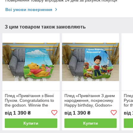
Повернення товару впродовж 14 днів за рахунок покупця
Всі умови повернення
З цим товаром також замовляють
Плед «Привітання з Вінні
Плед «Привітання З днем
Плед
Пухом. Congratulations to
народження, похреснику.
Руса
the godson. Winnie the
Happy birthday, Godson»
for 
Pooh»
the 
1 390
1 390
від
₴
від
₴
від
Купити
Купити