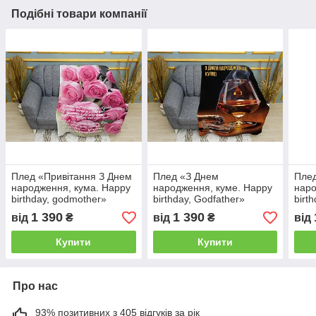
Подібні товари компанії
Плед «Привітання З Днем
Плед «З Днем
Пле
народження, кума. Happy
народження, куме. Happy
наро
birthday, godmother»
birthday, Godfather»
birt
1 390
1 390
від
₴
від
₴
від
Купити
Купити
Про нас
93% позитивних з 405 відгуків за рік