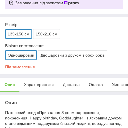
Замовлення під захистом
Розмір
135х150 см
150х210 см
Віріант виготовлення
Одношаровий
Двошаровий з друком з обох боків
Під замовлення
Опис
Характеристики
Доставка
Оплата
Умови п
Опис
Плюшевий плед «
Привітання З днем народження,
похресниця. Happy birthday, Goddaughter
» з яскравим друком
стане відмінним подарунком близькій людині, порадує погляд