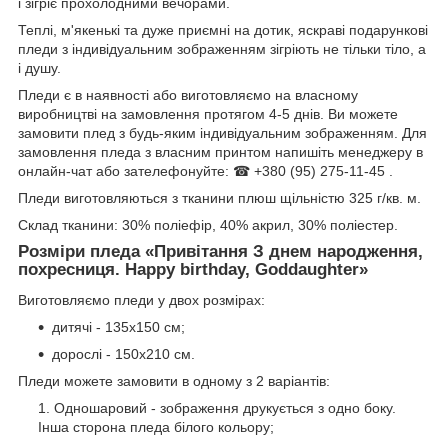
і зігріє прохолодними вечорами.
Теплі, м'якенькі та дуже приємні на дотик, яскраві подарункові
пледи з індивідуальним зображенням зігріють не тільки тіло, а
і душу.
Пледи є в наявності або виготовляємо на власному
виробництві на замовлення протягом 4-5 днів. Ви можете
замовити плед з будь-яким індивідуальним зображенням. Для
замовлення пледа з власним принтом напишіть менеджеру в
онлайн-чат або зателефонуйте: ☎ +380 (95) 275-11-45 .
Пледи виготовляються з тканини плюш щільністю 325 г/кв. м.
Склад тканини: 30% поліефір, 40% акрил, 30% поліестер.
Розміри пледа «
Привітання З днем народження,
похресниця. Happy birthday, Goddaughter
»
Виготовляємо пледи у двох розмірах:
дитячі - 135х150 см;
дорослі - 150х210 см.
Пледи можете замовити в одному з 2 варіантів:
Одношаровий - зображення друкується з одно боку.
Інша сторона пледа білого кольору;