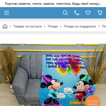
Торгові намети, тенти, навіси, текстиль будь-якої складност
Товари та послуги
Пледи
Пледи на подарунок
Пл
КНОПКА
ЗВ'ЯЗКУ