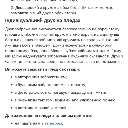
Двошаровий з друком з обох боків. Ви також можете
замовити різний друк з обох сторін.
Індивідуальний друк на пледах
Друк зображення виконується безпосередньо на ворсистому
плюші з глибоким якісним друком вглиб ворси, на відміну від
багатьох інших виробників, які друкують на тоненькій тканині
яку зшивають з плюшем. Друк виконується на сучасному
японському обладнанні Mimaki сублімаційним методом. Тому
ми здібні надрукувати зображення будь-якої складності. Друк з
часом не вигорить на сонці, не потріскається та не потьмяніє.
Ви можете замовити плед своєї мрії
:
з авторським зображенням;
з будь-яким зображенням з інтернету;
з фотографією, яка нагадує найкращі миті життя;
з будь-яким текстом, віршами або улюбленою піснею;
з логотипом вашої компанії.
Для замовлення пледа з власним принтом:
напишіть нам
в телеграм
;