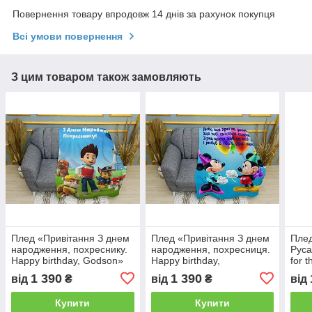
Повернення товару впродовж 14 днів за рахунок покупця
Всі умови повернення
З цим товаром також замовляють
Плед «Привітання З днем
Плед «Привітання З днем
Плед
народження, похреснику.
народження, похресниця.
Руса
Happy birthday, Godson»
Happy birthday,
for 
Goddaughter»
the 
1 390
1 390
від
₴
від
₴
від
Купити
Купити