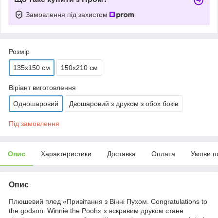
Замовлення під захистом
Розмір
135х150 см
150х210 см
Віріант виготовлення
Одношаровий
Двошаровий з друком з обох боків
Під замовлення
Опис
Характеристики
Доставка
Оплата
Умови п
Опис
Плюшевий плед «
Привітання з Вінні Пухом. Congratulations to
the godson. Winnie the Pooh
» з яскравим друком стане