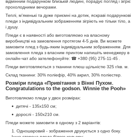
відмінним подарунком близькій людині, порадує погляд і зігріє
прохолодними вечорами.
Теплі, м'якенькі та дуже приємні на дотик, яскраві подарункові
пледи з індивідуальним зображенням зігріють не тільки тіло, а
і душу.
Пледи є в наявності або виготовляємо на власному
виробництві на замовлення протягом 4-5 днів. Ви можете
замовити плед з будь-яким індивідуальним зображенням. Для
замовлення пледа з власним принтом напишіть менеджеру в
онлайн-чат або зателефонуйте: ☎ +380 (95) 275-11-45 .
Пледи виготовляються з тканини плюш щільністю 325 г/кв. м.
Склад тканини: 30% поліефір, 40% акрил, 30% поліестер.
Розміри пледа «
Привітання з Вінні Пухом.
Congratulations to the godson. Winnie the Pooh
»
Виготовляємо пледи у двох розмірах:
дитячі - 135х150 см;
дорослі - 150х210 см.
Пледи можете замовити в одному з 2 варіантів:
Одношаровий - зображення друкується з одно боку.
Інша сторона пледа білого кольору;