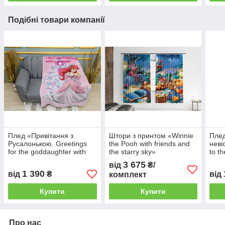
Подібні товари компанії
Плед «Привітання з
Штори з принтом «Winnie
Плед
Русалонькою. Greetings
the Pooh with friends and
неві
for the goddaughter with
the starry sky»
to t
the Little Mermaid»
3 675
від
₴/
1 390
від
₴
від
комплект
Купити
Купити
Про нас