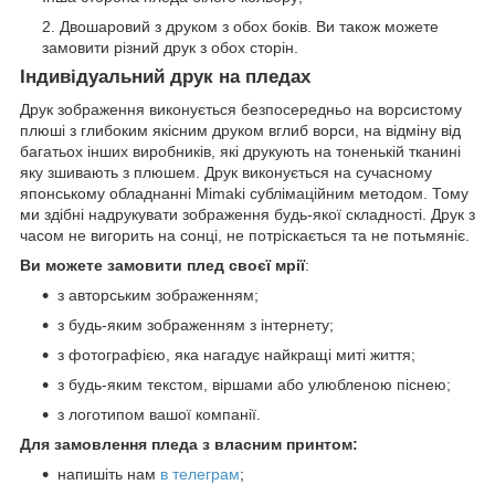
Двошаровий з друком з обох боків. Ви також можете
замовити різний друк з обох сторін.
Індивідуальний друк на пледах
Друк зображення виконується безпосередньо на ворсистому
плюші з глибоким якісним друком вглиб ворси, на відміну від
багатьох інших виробників, які друкують на тоненькій тканині
яку зшивають з плюшем. Друк виконується на сучасному
японському обладнанні Mimaki сублімаційним методом. Тому
ми здібні надрукувати зображення будь-якої складності. Друк з
часом не вигорить на сонці, не потріскається та не потьмяніє.
Ви можете замовити плед своєї мрії
:
з авторським зображенням;
з будь-яким зображенням з інтернету;
з фотографією, яка нагадує найкращі миті життя;
з будь-яким текстом, віршами або улюбленою піснею;
з логотипом вашої компанії.
Для замовлення пледа з власним принтом:
напишіть нам
в телеграм
;