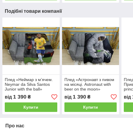
Подібні товари компанії
Плед «Неймар з м’ячем.
Плед «Астронавт з пивом
Плед
Neymar da Silva Santos
на місяці. Astronaut with
Прив
Junior with the ball»
beer on the moon»
prin
gran
1 390
1 390
від
₴
від
₴
від
Купити
Купити
Про нас