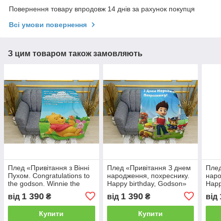
Повернення товару впродовж 14 днів за рахунок покупця
Всі умови повернення
З цим товаром також замовляють
Плед «Привітання з Вінні
Плед «Привітання З днем
Плед
Пухом. Congratulations to
народження, похреснику.
наро
the godson. Winnie the
Happy birthday, Godson»
Happ
Pooh»
Godd
1 390
1 390
від
₴
від
₴
від
Купити
Купити