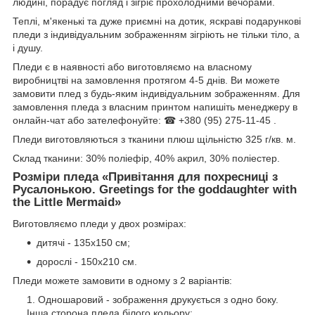
людині, порадує погляд і зігріє прохолодними вечорами.
Теплі, м'якенькі та дуже приємні на дотик, яскраві подарункові
пледи з індивідуальним зображенням зігріють не тільки тіло, а
і душу.
Пледи є в наявності або виготовляємо на власному
виробництві на замовлення протягом 4-5 днів. Ви можете
замовити плед з будь-яким індивідуальним зображенням. Для
замовлення пледа з власним принтом напишіть менеджеру в
онлайн-чат або зателефонуйте: ☎ +380 (95) 275-11-45 .
Пледи виготовляються з тканини плюш щільністю 325 г/кв. м.
Склад тканини: 30% поліефір, 40% акрил, 30% поліестер.
Розміри пледа «
Привітання для похресниці з
Русалонькою. Greetings for the goddaughter with
the Little Mermaid
»
Виготовляємо пледи у двох розмірах:
дитячі - 135х150 см;
дорослі - 150х210 см.
Пледи можете замовити в одному з 2 варіантів:
Одношаровий - зображення друкується з одно боку.
Інша сторона пледа білого кольору;