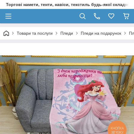
Торгові намети, тенти, навіси, текстиль будь-якої складност
Товари та послуги
Пледи
Пледи на подарунок
Пл
КНОПКА
ЗВ'ЯЗКУ