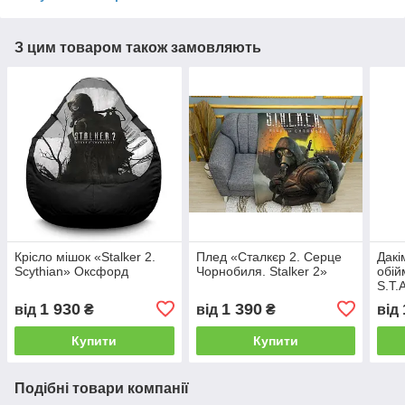
З цим товаром також замовляють
Крісло мішок «Stalker 2.
Плед «Сталкєр 2. Серце
Дакі
Scythian» Оксфорд
Чорнобиля. Stalker 2»
обій
S.T.
Chor
1 930
1 390
від
₴
від
₴
від
Купити
Купити
Подібні товари компанії