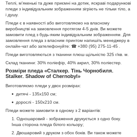
Теплі, м'якенькі та дуже приємні на дотик, яскраві подарункові
пледи з індивідуальним зображенням зігріють не тільки тіло, а
і душу.
Пледи є в наявності або виготовляємо на власному
виробництві на замовлення протягом 4-5 днів. Ви можете
замовити плед з будь-яким індивідуальним зображенням. Для
замовлення пледа з власним принтом напишіть менеджеру в
онлайн-чат або зателефонуйте: ☎ +380 (95) 275-11-45 .
Пледи виготовляються з тканини плюш щільністю 325 г/кв. м.
Склад тканини: 30% поліефір, 40% акрил, 30% поліестер.
Розміри пледа «Сталкер. Тінь Чорнобиля.
Stalker. Shadow of Chernobyl»
Виготовляємо пледи у двох розмірах:
дитячі - 135х150 см;
дорослі - 150х210 см.
Пледи можете замовити в одному з 2 варіантів:
Одношаровий - зображення друкується з одно боку.
Інша сторона пледа білого кольору;
Двошаровий з друком з обох боків. Ви також можете