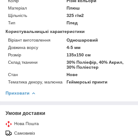
Колір
Різні кольори
Матеріал
Плюш
Щільність
325 г/м2
Тип
Плед
Користувальницькі характеристики
Віріант виготовлення
Одношаровий
Довжина ворсу
4-5 мм
Розмір
135х150 см
Склад тканини
30% Поліефір, 40% Акрил,
30% Поліестер
Стан
Нове
Тематика декору, малюнка
Геймерські принти
Приховати
Умови доставки
Нова Пошта
Самовивіз