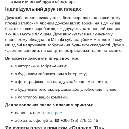
замовити різний друк з обох сторін.
Індивідуальний друк на пледах
Друк зображення виконується безпосередньо на ворсистому
плюші з глибоким якісним друком вглиб ворси, на відміну від
багатьох інших виробників, які друкують на тоненькій тканині
яку зшивають з плюшем. Друк виконується на сучасному
японському обладнанні Mimaki сублімаційним методом. Тому
ми здібні надрукувати зображення будь-якої складності. Друк з
часом не вигорить на сонці, не потріскається та не потьмяніє.
Ви можете замовити плед своєї мрії
:
з авторським зображенням;
з будь-яким зображенням з інтернету;
з фотографією, яка нагадує найкращі миті життя;
з будь-яким текстом, віршами або улюбленою піснею;
з логотипом вашої компанії.
Для замовлення пледа з власним принтом:
напишіть нам
в телеграм
;
або зателефонуйте: ☎ +380 (95) 275-11-45 ;
Як купити плед з принтом «Сталкер. Тінь