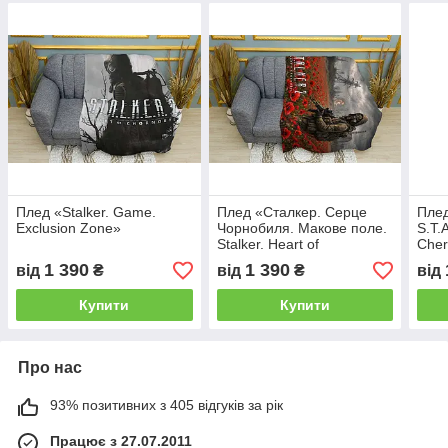
Плед «Stalker. Game.
Плед «Сталкер. Серце
Плед
Exclusion Zone»
Чорнобиля. Макове поле.
S.T.
Stalker. Heart of
Cher
Chornobyl»
1 390
1 390
від
₴
від
₴
від
Купити
Купити
Про нас
93% позитивних з 405 відгуків за рік
Працює з 27.07.2011