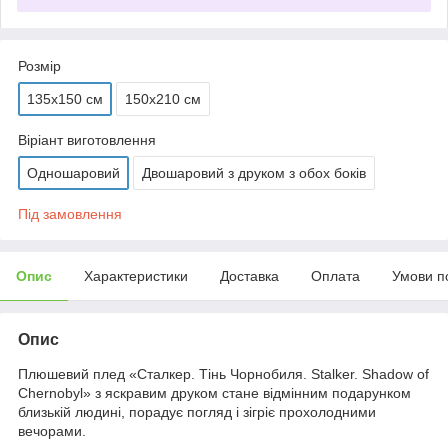
Розмір
135х150 см
150х210 см
Віріант виготовлення
Одношаровий
Двошаровий з друком з обох боків
Під замовлення
Опис
Характеристики
Доставка
Оплата
Умови п
Опис
Плюшевий плед «Сталкер. Тінь Чорнобиля. Stalker. Shadow of
Chernobyl» з яскравим друком стане відмінним подарунком
близькій людині, порадує погляд і зігріє прохолодними
вечорами.