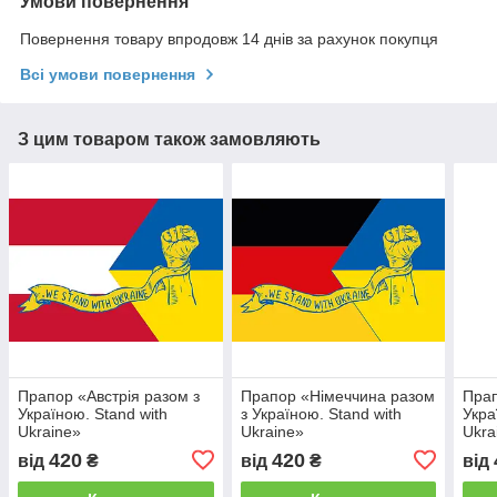
Умови повернення
Повернення товару впродовж 14 днів за рахунок покупця
Всі умови повернення
З цим товаром також замовляють
Прапор «Австрія разом з
Прапор «Німеччина разом
Прап
Україною. Stand with
з Україною. Stand with
Укра
Ukraine»
Ukraine»
Ukra
420
420
від
₴
від
₴
від