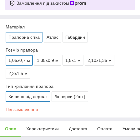
Замовлення під захистом
Матеріал
Прапорна сітка
Атлас
Габардин
Розмір прапора
1,05х0,7 м
1,35х0,9 м
1,5х1 м
2,10х1,35 м
2,3х1,5 м
Тип кріплення прапора
Кишеня під держак
Люверси (2шт.)
Під замовлення
Опис
Характеристики
Доставка
Оплата
Умови п