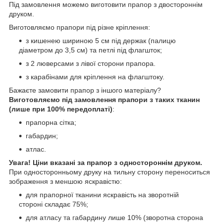
Під замовлення можемо виготовити прапор з двостороннім
друком.
Виготовляємо прапори під різне кріплення:
з кишенею шириною 5 см під держак (палицю
діаметром до 3,5 см) та петлі під флагшток;
з 2 люверсами з лівої сторони прапора.
з карабінами для кріплення на флагштоку.
Бажаєте замовити прапор з іншого матеріалу?
Виготовляємо під замовлення прапори з таких тканин
(лише при 100% передоплаті)
:
прапорна сітка;
габардин;
атлас.
Увага! Ціни вказані за прапор з одностороннім друком.
При односторонньому друку на тильну сторону переноситься
зображення з меншою яскравістю:
для прапорної тканини яскравість на зворотній
стороні складає 75%;
для атласу та габардину лише 10% (зворотна сторона