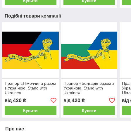
Купити
Купити
Подібні товари компанії
Прапор «Німеччина разом
Прапор «Болгарія разом з
Прап
з Україною. Stand with
Україною. Stand with
Укра
Ukraine»
Ukraine»
Ukra
420
420
від
₴
від
₴
від
Купити
Купити
Про нас