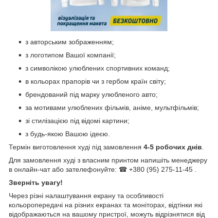
з авторським зображенням;
з логотипом Вашої компанії;
з символікою улюблених спортивних команд;
в кольорах прапорів чи з гербом країн світу;
брендований під марку улюбленого авто;
за мотивами улюблених фільмів, аніме, мультфільмів;
зі стилізацією під відомі картини;
з будь-якою Вашою ідеєю.
Термін виготовлення худі під замовлення
4-5 робочих днів
.
Для замовлення худі з власним принтом напишіть менеджеру
в онлайн-чат або зателефонуйте: ☎ +380 (95) 275-11-45 .
Зверніть увагу!
Через різні налаштування екрану та особливості
кольоропередачі на різних екранах та моніторах, відтінки які
відображаються на вашому пристрої, можуть відрізнятися від