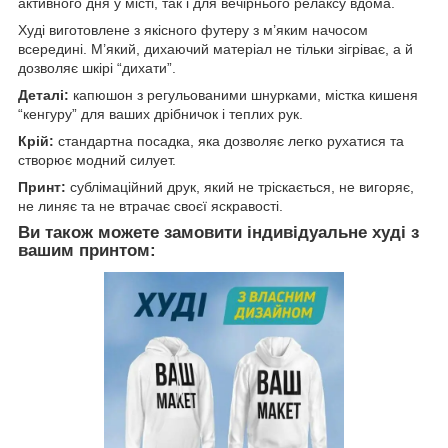
активного дня у місті, так і для вечірнього релаксу вдома.
Худі виготовлене з якісного футеру з м’яким начосом
всередині. М’який, дихаючий матеріал не тільки зігріває, а й
дозволяє шкірі “дихати”.
Деталі:
капюшон з регульованими шнурками, містка кишеня
“кенгуру” для ваших дрібничок і теплих рук.
Крій:
стандартна посадка, яка дозволяє легко рухатися та
створює модний силует.
Принт:
сублімаційний друк, який не тріскається, не вигоряє,
не линяє та не втрачає своєї яскравості.
Ви також можете замовити індивідуальне худі з
вашим принтом: