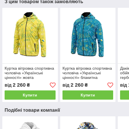
З цим товаром також замовляють
Куртка вітровка спортивна
Куртка вітровка спортивна
Дакі
чоловіча «Українські
чоловіча «Українські
обій
цінності» жовта
цінності» блакитна
герб
2 260
2 260
від
₴
від
₴
від
Купити
Купити
Подібні товари компанії