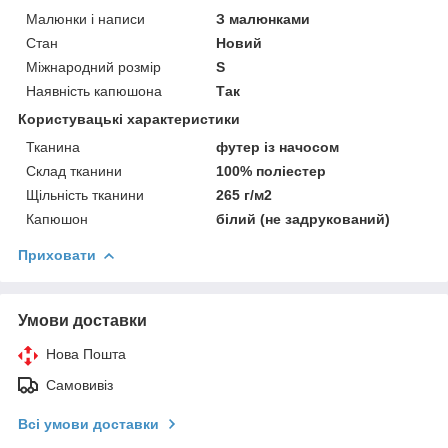
Малюнки і написи
З малюнками
Стан
Новий
Міжнародний розмір
S
Наявність капюшона
Так
Користувацькі характеристики
Тканина
футер із начосом
Склад тканини
100% поліестер
Щільність тканини
265 г/м2
Капюшон
білий (не задрукований)
Приховати
Умови доставки
Нова Пошта
Самовивіз
Всі умови доставки