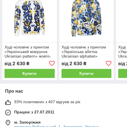
Худі чоловіче з принтом
Худі чоловіче з принтом
Худі
«Український візерунок.
«Українська абетка.
«Укр
Ukrainian pattern» жовто-
Ukrainian alphabet»
Ukra
блакитний
2 630
2 630
від
₴
від
₴
від
Купити
Купити
Про нас
93% позитивних з 407 відгуків за рік
Працює з 27.07.2011
м. Запоріжжя
провулок Рибальський, 1, Запоріжжя, Україна