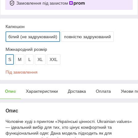
Замовлення під захистом
Капюшон
білий (не задрукований)
повністю задрукований
Міжнародний розмір
S
M
L
XL
XXL
Під замовлення
Опис
Характеристики
Доставка
Оплата
Умови п
Опис
Чоловіче худі з принтом «Українські цінності. Ukrainian values»
— ідеальний вибір для тих, хто цінує комфортний та
функціональний одяг. Дана модель підходить як для