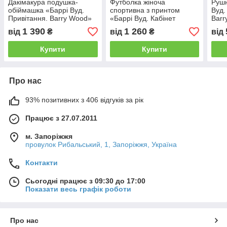
Дакімакура подушка-
Футболка жіноча
Рушн
обіймашка «Баррі Вуд.
спортивна з принтом
Вуд.
Привітання. Barry Wood»
«Баррі Вуд. Кабінет
Barr
президента. Barry Wood»
1 390
1 260
від
₴
від
₴
від
Купити
Купити
Про нас
93% позитивних з 406 відгуків за рік
Працює з 27.07.2011
м. Запоріжжя
провулок Рибальський, 1, Запоріжжя, Україна
Контакти
Сьогодні працює з 09:30 до 17:00
Показати весь графік роботи
Про нас