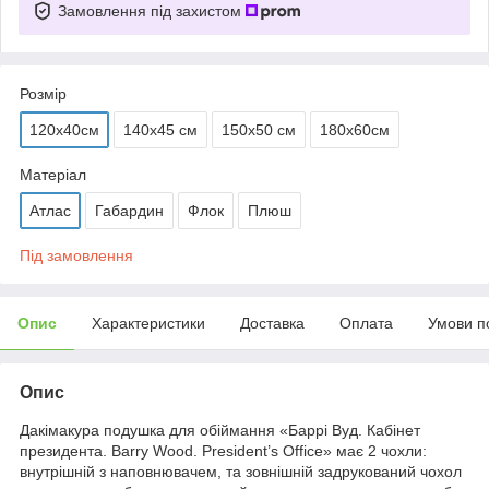
Замовлення під захистом
Розмір
120х40см
140х45 см
150х50 см
180х60см
Матеріал
Атлас
Габардин
Флок
Плюш
Під замовлення
Опис
Характеристики
Доставка
Оплата
Умови п
Опис
Дакімакура подушка для обіймання «Баррі Вуд. Кабінет
президента. Barry Wood. President’s Office» має 2 чохли:
внутрішній з наповнювачем, та зовнішній задрукований чохол