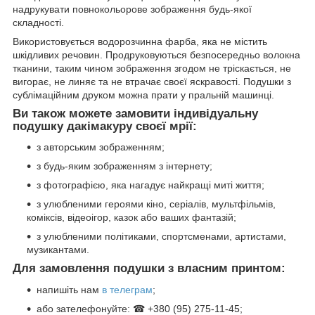
надрукувати повнокольорове зображення будь-якої
складності.
Використовується водорозчинна фарба, яка не містить
шкідливих речовин. Продруковуються безпосередньо волокна
тканини, таким чином зображення згодом не тріскається, не
вигорає, не линяє та не втрачає своєї яскравості. Подушки з
сублімаційним друком можна прати у пральній машинці.
Ви також можете замовити індивідуальну
подушку дакімакуру своєї мрії:
з авторським зображенням;
з будь-яким зображенням з інтернету;
з фотографією, яка нагадує найкращі миті життя;
з улюбленими героями кіно, серіалів, мультфільмів,
коміксів, відеоігор, казок або ваших фантазій;
з улюбленими політиками, спортсменами, артистами,
музикантами.
Для замовлення подушки з власним принтом:
напишіть нам
в телеграм
;
або зателефонуйте: ☎ +380 (95) 275-11-45;