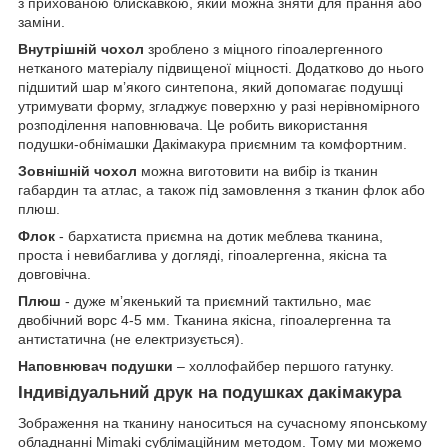
з прихованою блискавкою, який можна зняти для прання або
заміни.
Внутрішній чохол
зроблено з міцного гіпоалергенного
нетканого матеріалу підвищеної міцності. Додатково до нього
підшитий шар мʼякого синтепона, який допомагає подушці
утримувати форму, згладжує поверхню у разі нерівномірного
розподілення наповнювача. Це робить використання
подушки-обнімашки Дакімакура приємним та комфортним.
Зовнішній чохол
можна виготовити на вибір із тканин
габардин та атлас, а також під замовлення з тканин флок або
плюш.
Флок
- бархатиста приємна на дотик меблева тканина,
проста і невибаглива у догляді, гіпоалергенна, якісна та
довговічна.
Плюш
- дуже мʼякенький та приємний тактильно, має
двобічний ворс 4-5 мм. Тканина якісна, гіпоалергенна та
антистатична (не електризується).
Наповнювач подушки
– холлофайбер першого гатунку.
Індивідуальний друк на подушках дакімакура
Зображення на тканину наноситься на сучасному японському
обладнанні Mimaki сублімаційним методом. Тому ми можемо