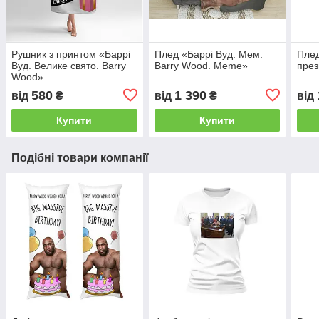
Рушник з принтом «Баррі
Плед «Баррі Вуд. Мем.
Плед
Вуд. Велике свято. Barry
Barry Wood. Meme»
през
Wood»
580
1 390
від
₴
від
₴
від
Купити
Купити
Подібні товари компанії