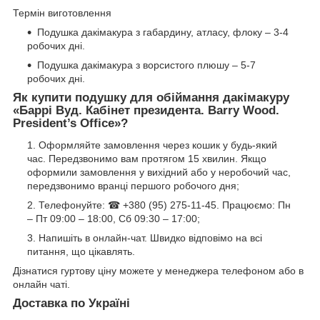
Термін виготовлення
Подушка дакімакура з габардину, атласу, флоку – 3-4
робочих дні.
Подушка дакімакура з ворсистого плюшу – 5-7
робочих дні.
Як купити подушку для обіймання дакімакуру
«
Баррі Вуд. Кабінет президента. Barry Wood.
President’s Office
»?
Оформляйте замовлення через кошик у будь-який
час. Передзвонимо вам протягом 15 хвилин. Якщо
оформили замовлення у вихідний або у неробочий час,
передзвонимо вранці першого робочого дня;
Телефонуйте: ☎ +380 (95) 275-11-45. Працюємо: Пн
– Пт 09:00 – 18:00, Сб 09:30 – 17:00;
Напишіть в онлайн-чат. Швидко відповімо на всі
питання, що цікавлять.
Дізнатися гуртову ціну можете у менеджера телефоном або в
онлайн чаті.
Доставка по Україні