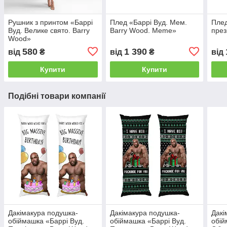
Рушник з принтом «Баррі
Плед «Баррі Вуд. Мем.
Плед
Вуд. Велике свято. Barry
Barry Wood. Meme»
през
Wood»
580
1 390
від
₴
від
₴
від
Купити
Купити
Подібні товари компанії
Дакімакура подушка-
Дакімакура подушка-
Дакі
обіймашка «Баррі Вуд.
обіймашка «Баррі Вуд.
обій