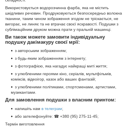
Використовується водорозчинна фарба, яка не містить
шкідливих речовин. Продруковуються безпосередньо волокна
тканини, таким чином зображення згодом не тріскається, не
вигорає, не линяє та не втрачає своєї яскравості. Подушки з
сублімаційним друком можна прати у пральній машинці.
Ви також можете замовити індивідуальну
подушку дакімакуру своєї мрії:
з авторським зображенням;
з будь-яким зображенням з інтернету;
з фотографією, яка нагадує найкращі миті життя;
з улюбленими героями кіно, серіалів, мультфільмів,
коміксів, відеоігор, казок або ваших фантазій;
з улюбленими політиками, спортсменами, артистами,
музикантами.
Для замовлення подушки з власним принтом:
напишіть нам
в телеграм
;
або зателефонуйте: ☎ +380 (95) 275-11-45;
Термін виготовлення