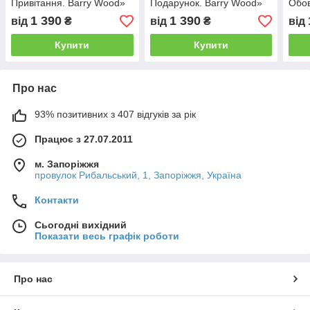
Привітання. Barry Wood»
Подарунок. Barry Wood»
Обов
Call
1 390
1 390
від
₴
від
₴
від
Купити
Купити
Про нас
93% позитивних з 407 відгуків за рік
Працює з 27.07.2011
м. Запоріжжя
провулок Рибальський, 1, Запоріжжя, Україна
Контакти
Сьогодні вихідний
Показати весь графік роботи
Про нас