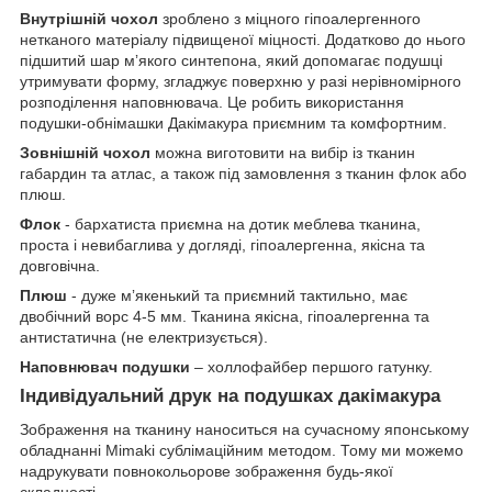
Внутрішній чохол
зроблено з міцного гіпоалергенного
нетканого матеріалу підвищеної міцності. Додатково до нього
підшитий шар мʼякого синтепона, який допомагає подушці
утримувати форму, згладжує поверхню у разі нерівномірного
розподілення наповнювача. Це робить використання
подушки-обнімашки Дакімакура приємним та комфортним.
Зовнішній чохол
можна виготовити на вибір із тканин
габардин та атлас, а також під замовлення з тканин флок або
плюш.
Флок
- бархатиста приємна на дотик меблева тканина,
проста і невибаглива у догляді, гіпоалергенна, якісна та
довговічна.
Плюш
- дуже мʼякенький та приємний тактильно, має
двобічний ворс 4-5 мм. Тканина якісна, гіпоалергенна та
антистатична (не електризується).
Наповнювач подушки
– холлофайбер першого гатунку.
Індивідуальний друк на подушках дакімакура
Зображення на тканину наноситься на сучасному японському
обладнанні Mimaki сублімаційним методом. Тому ми можемо
надрукувати повнокольорове зображення будь-якої
складності.