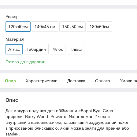
Розмір
120х40см
140х45 см
150х50 см
180х60см
Матеріал
Атлас
Габардин
Флок
Плюш
Готово до відправки
Опис
Характеристики
Доставка
Оплата
Умови п
Опис
Дакімакура подушка для обіймання «Баррі Вуд. Сила
природи. Barry Wood. Power of Nature» має 2 чохли:
внутрішній з наповнювачем, та зовнішній задрукований чохол
з прихованою блискавкою, який можна зняти для прання або
заміни.