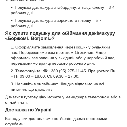
Подушка дакімакура з габардину, атласу, флоку – 3-4
робочих дні.
Подушка дакімакура з ворсистого плюшу – 5-7
робочих дні.
Як купити подушку для обіймання дакімакуру
«
Боржомі. Borjomi
»?
Оформляйте замовлення через кошик у будь-який
час. Передзвонимо вам протягом 15 хвилин. Якщо
оформили замовлення у вихідний або у неробочий час,
передзвонимо вранці першого робочого дня;
Телефонуйте: ☎ +380 (95) 275-11-45. Працюємо: Пн
– Пт 09:00 – 18:00, Сб 09:30 – 17:00;
Напишіть в онлайн-чат. Швидко відповімо на всі
питання, що цікавлять.
Дізнатися гуртову ціну можете у менеджера телефоном або в
онлайн чаті.
Доставка по Україні
Всі подушки доставляємо по Україні двома поштовими
службами: