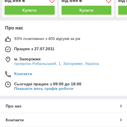
899
899
від
₴
від
₴
від
beer. Star wars»
Купити
Купити
Про нас
93% позитивних з 405 відгуків за рік
Працює з 27.07.2011
м. Запоріжжя
провулок Рибальський, 1, Запоріжжя, Україна
Контакти
Сьогодні працює з 09:00 до 18:00
Показати весь графік роботи
Про нас
Контакти