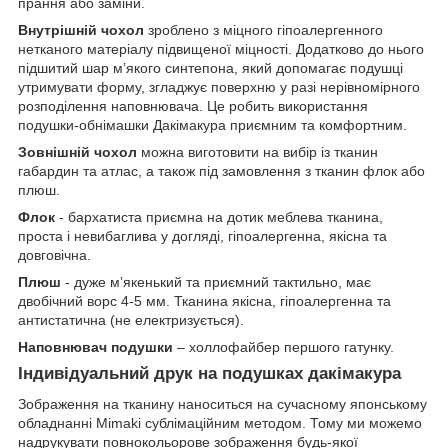
прання або заміни.
Внутрішній чохол
зроблено з міцного гіпоалергенного
нетканого матеріалу підвищеної міцності. Додатково до нього
підшитий шар мʼякого синтепона, який допомагає подушці
утримувати форму, згладжує поверхню у разі нерівномірного
розподілення наповнювача. Це робить використання
подушки-обнімашки Дакімакура приємним та комфортним.
Зовнішній чохол
можна виготовити на вибір із тканин
габардин та атлас, а також під замовлення з тканин флок або
плюш.
Флок
- бархатиста приємна на дотик меблева тканина,
проста і невибаглива у догляді, гіпоалергенна, якісна та
довговічна.
Плюш
- дуже мʼякенький та приємний тактильно, має
двобічний ворс 4-5 мм. Тканина якісна, гіпоалергенна та
антистатична (не електризується).
Наповнювач подушки
– холлофайбер першого гатунку.
Індивідуальний друк на подушках дакімакура
Зображення на тканину наноситься на сучасному японському
обладнанні Mimaki сублімаційним методом. Тому ми можемо
надрукувати повнокольорове зображення будь-якої