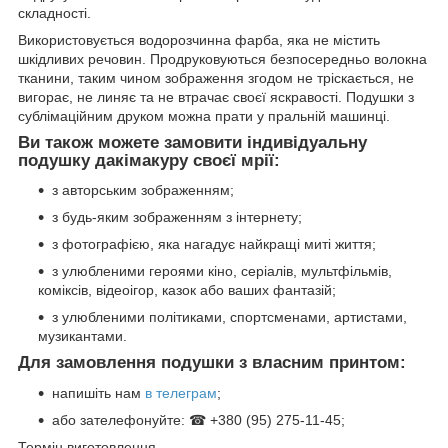
складності.
Використовується водорозчинна фарба, яка не містить
шкідливих речовин. Продруковуються безпосередньо волокна
тканини, таким чином зображення згодом не тріскається, не
вигорає, не линяє та не втрачає своєї яскравості. Подушки з
сублімаційним друком можна прати у пральній машинці.
Ви також можете замовити індивідуальну
подушку дакімакуру своєї мрії:
з авторським зображенням;
з будь-яким зображенням з інтернету;
з фотографією, яка нагадує найкращі миті життя;
з улюбленими героями кіно, серіалів, мультфільмів,
коміксів, відеоігор, казок або ваших фантазій;
з улюбленими політиками, спортсменами, артистами,
музикантами.
Для замовлення подушки з власним принтом:
напишіть нам
в телеграм
;
або зателефонуйте: ☎ +380 (95) 275-11-45;
Термін виготовлення