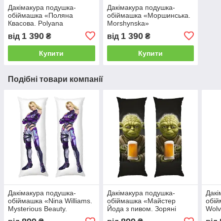
Дакімакура подушка-
Дакімакура подушка-
обіймашка «Поляна
обіймашка «Моршинська.
Квасова. Polyana
Morshynska»
Kvasova»
1 390
1 390
від
₴
від
₴
Купити
Купити
Подібні товари компанії
Дакімакура подушка-
Дакімакура подушка-
Дакі
обіймашка «Nina Williams.
обіймашка «Майстер
обій
Mysterious Beauty.
Йода з пивом. Зоряні
Wolv
Tekken»
війни. Master Yoda with