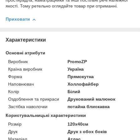
простирадла, наматрацники та інші постільні речі належної
якості. Тому ретельно оглядайте товар при отриманні.
Приховати
Характеристики
Основні атрибути
Виробник
PromoZP
Країна виробник
Україна
Форма
Прямокутна
Наповнювач
Холлофайбер
Колір
Білий
Оздоблення та прикраси
Друкований малюнок
Застібка наволочки
потайна блискавка
Користувальницькі характеристики
Розмір
120х40см
Друк
Друк з обох боків
Матеріал
Атлас