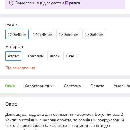
Замовлення під захистом
Розмір
120х40см
140х45 см
150х50 см
180х60см
Матеріал
Атлас
Габардин
Флок
Плюш
Під замовлення
Опис
Характеристики
Доставка
Оплата
Умови п
Опис
Дакімакура подушка для обіймання «Боржомі. Borjomi» має 2
чохли: внутрішній з наповнювачем, та зовнішній задрукований
чохол з прихованою блискавкою, який можна зняти для