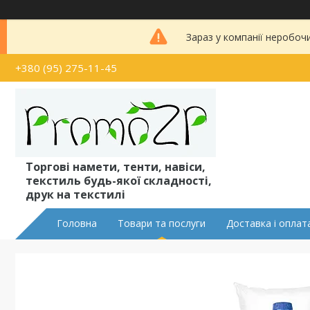
Зараз у компанії неробоч
+380 (95) 275-11-45
Торгові намети, тенти, навіси,
текстиль будь-якої складності,
друк на текстилі
Головна
Товари та послуги
Доставка і оплат