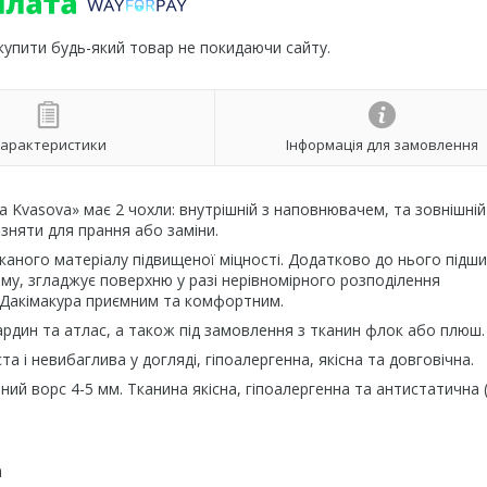
 купити будь-який товар не покидаючи сайту.
арактеристики
Інформація для замовлення
 Kvasova» має 2 чохли: внутрішній з наповнювачем, та зовнішній
зняти для прання або заміни.
каного матеріалу підвищеної міцності. Додатково до нього підш
му, згладжує поверхню у разі нерівномірного розподілення
Дакімакура приємним та комфортним.
ардин та атлас, а також під замовлення з тканин флок або плюш.
 і невибаглива у догляді, гіпоалергенна, якісна та довговічна.
ний ворс 4-5 мм. Тканина якісна, гіпоалергенна та антистатична 
а