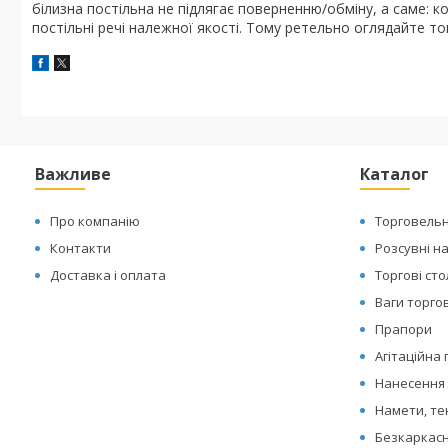
білизна постільна не підлягає поверненню/обміну, а саме: к
постільні речі належної якості. Тому ретельно оглядайте то
Важливе
Каталог
Про компанію
Торговельн
Контакти
Розсувні н
Доставка і оплата
Торгові ст
Ваги торгов
Прапори
Агітаційна
Нанесення 
Намети, те
Безкаркасн