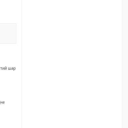
итий шар
(не