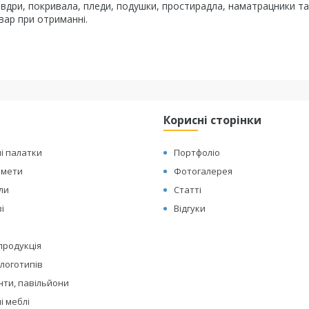
овдри, покривала, пледи, подушки, простирадла, наматрацники та
вар при отриманні.
Корисні сторінки
і палатки
Портфоліо
амети
Фотогалерея
оли
Статті
і
Відгуки
 продукція
логотипів
нти, павільйони
і меблі