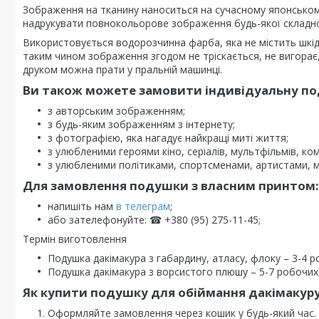
Зображення на тканину наноситься на сучасному японсько
надрукувати повнокольорове зображення будь-якої складно
Використовується водорозчинна фарба, яка не містить шкі
таким чином зображення згодом не тріскається, не вигорає, 
друком можна прати у пральній машинці.
Ви також можете замовити індивідуальну под
з авторським зображенням;
з будь-яким зображенням з інтернету;
з фотографією, яка нагадує найкращі миті життя;
з улюбленими героями кіно, серіалів, мультфільмів, комі
з улюбленими політиками, спортсменами, артистами, 
Для замовлення подушки з власним принтом:
напишіть нам
в телеграм
;
або зателефонуйте: ☎ +380 (95) 275-11-45;
Термін виготовлення
Подушка дакімакура з габардину, атласу, флоку – 3-4 р
Подушка дакімакура з ворсистого плюшу – 5-7 робочих 
Як купити подушку для обіймання дакімакуру
Оформляйте замовлення через кошик у будь-який час