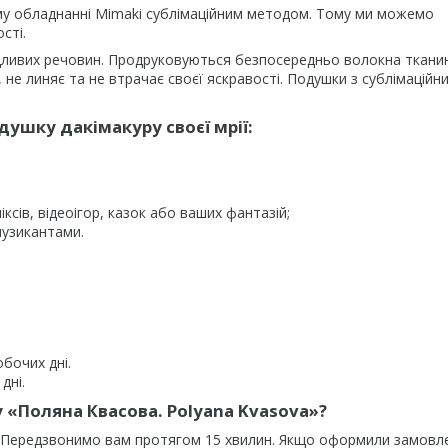
му обладнанні Mimaki сублімаційним методом. Тому ми можемо
сті.
дливих речовин. Продруковуються безпосередньо волокна ткани
не линяє та не втрачає своєї яскравості. Подушки з сублімаційн
ушку дакімакуру своєї мрії:
ксів, відеоігор, казок або ваших фантазій;
музикантами.
обочих дні.
дні.
 «
Поляна Квасова. Polyana Kvasova
»?
. Передзвонимо вам протягом 15 хвилин. Якщо оформили замовл