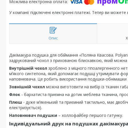
У компанії підключені електронні платежі. Тепер ви можете
Опис
Х
Дакімакура подушка для обіймання «Поляна Квасова. Polyana
задрукований чохол з прихованою блискавкою, який можна 
Внутрішній чохол
зроблено з міцного гіпоалергенного нет
мʼякого синтепона, який допомагає подушці утримувати фор
наповнювача. Це робить використання подушки-обнімашки 
Зовнішній чохол
можна виготовити на вибір із тканин габ
Флок
- бархатиста приємна на дотик меблева тканина, проста
Плюш
- дуже мʼякенький та приємний тактильно, має двобіч
електризується).
Наповнювач подушки
– холлофайбер першого гатунку.
Індивідуальний друк на подушках дакімакур