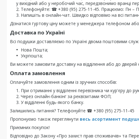
у вихідний або у неробочий час, передзвонимо вранці пе
Телефонуйте: ☎ +380 (95) 275-11-45. Працюємо: Пн – Пт 
Напишіть в онлайн-чат. Швидко відповімо на всі питанн
Дізнатися гуртову ціну можете у менеджера телефоном або 
Доставка по Україні
Всі подушки доставляємо по Україні двома поштовими служ
Нова Пошта;
Укрпошта;
Ви можете замовити доставку на відділення або до дверей о
Оплата замовлення
Оплачуйте замовлення одним із зручних способів:
При отриманні у відділенні перевізника чи кур'єру до рук
Через онлайн-банкінг за реквізитами ФОП;
У відділенні будь-якого банку.
Залишились питання? Телефонуйте ☎ +380 (95) 275-11-45
Пропонуємо також переглянути
весь асортимент п
одушо
Приємних покупок!
Відповідно до Закону «Про захист прав споживачів» та Перел