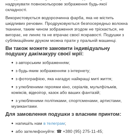
надрукувати повнокольорове зображення будь-якої
складності.
Використовується водорозчинна фарба, яка не містить
шкідливих речовин. Продруковуються безпосередньо волокна
тканини, таким чином зображення згодом не тріскається, не
вигорає, не линяє та не втрачає своєї яскравості. Подушки з
сублімаційним друком можна прати у пральній машинці.
Ви також можете замовити індивідуальну
подушку дакімакуру своєї мрії:
з авторським зображенням;
з будь-яким зображенням з інтернету;
з фотографією, яка нагадує найкращі миті життя;
з улюбленими героями кіно, серіалів, мультфільмів,
коміксів, відеоігор, казок або ваших фантазій;
з улюбленими політиками, спортсменами, артистами,
музикантами.
Для замовлення подушки з власним принтом:
напишіть нам
в телеграм
;
або зателефонуйте: ☎ +380 (95) 275-11-45;