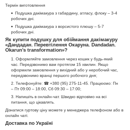
Термін виготовлення
Подушка дакімакура з габардину, атласу, флоку – 3-4
робочих дні.
Подушка дакімакура з ворсистого плюшу – 5-7
робочих дні.
Як купити подушку для обіймання дакімакуру
«
Дандадан. Перевтілення Окаруна. Dandadan.
Okarun’s transformation
»?
Оформляйте замовлення через кошик у будь-який
час. Передзвонимо вам протягом 15 хвилин. Якщо
оформили замовлення у вихідний або у неробочий час,
передзвонимо вранці першого робочого дня;
Телефонуйте: ☎ +380 (95) 275-11-45. Працюємо: Пн
– Пт 09:00 – 18:00, Сб 09:30 – 17:00;
Напишіть в онлайн-чат. Швидко відповімо на всі
питання, що цікавлять.
Дізнатися гуртову ціну можете у менеджера телефоном або в
онлайн чаті.
Доставка по Україні