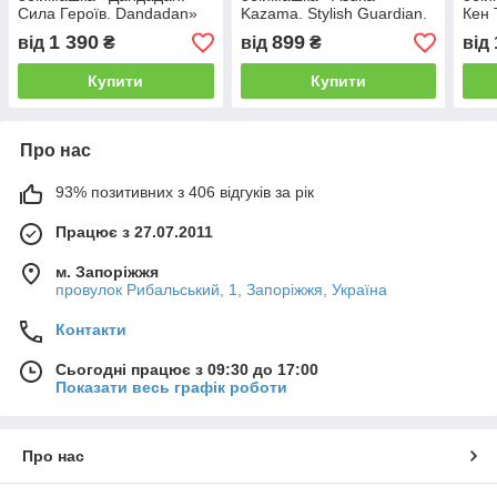
Сила Героїв. Dandadan»
Kazama. Stylish Guardian.
Кен 
Tekken»
Dan
1 390
899
від
₴
від
₴
від
Купити
Купити
Про нас
93% позитивних з 406 відгуків за рік
Працює з 27.07.2011
м. Запоріжжя
провулок Рибальський, 1, Запоріжжя, Україна
Контакти
Сьогодні працює з 09:30 до 17:00
Показати весь графік роботи
Про нас