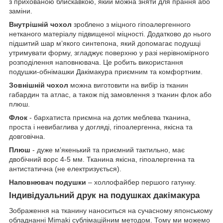
з прихованою блискавкою, який можна зняти для прання або
заміни.
Внутрішній чохол
зроблено з міцного гіпоалергенного
нетканого матеріалу підвищеної міцності. Додатково до нього
підшитий шар мʼякого синтепона, який допомагає подушці
утримувати форму, згладжує поверхню у разі нерівномірного
розподілення наповнювача. Це робить використання
подушки-обнімашки Дакімакура приємним та комфортним.
Зовнішній чохол
можна виготовити на вибір із тканин
габардин та атлас, а також під замовлення з тканин флок або
плюш.
Флок
- бархатиста приємна на дотик меблева тканина,
проста і невибаглива у догляді, гіпоалергенна, якісна та
довговічна.
Плюш
- дуже мʼякенький та приємний тактильно, має
двобічний ворс 4-5 мм. Тканина якісна, гіпоалергенна та
антистатична (не електризується).
Наповнювач подушки
– холлофайбер першого гатунку.
Індивідуальний друк на подушках дакімакура
Зображення на тканину наноситься на сучасному японському
обладнанні Mimaki сублімаційним методом. Тому ми можемо