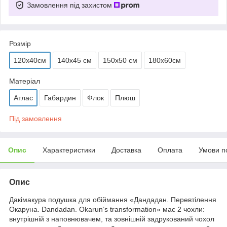
Замовлення під захистом
Розмір
120х40см
140х45 см
150х50 см
180х60см
Матеріал
Атлас
Габардин
Флок
Плюш
Під замовлення
Опис
Характеристики
Доставка
Оплата
Умови п
Опис
Дакімакура подушка для обіймання «Дандадан. Перевтілення
Окаруна. Dandadan. Okarun’s transformation» має 2 чохли:
внутрішній з наповнювачем, та зовнішній задрукований чохол