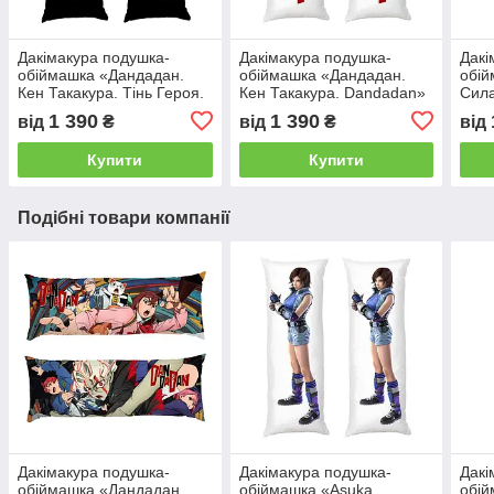
Дакімакура подушка-
Дакімакура подушка-
Дакі
обіймашка «Дандадан.
обіймашка «Дандадан.
обій
Кен Такакура. Тінь Героя.
Кен Такакура. Dandadan»
Сила
Dandadan»
1 390
1 390
від
₴
від
₴
від
Купити
Купити
Подібні товари компанії
Дакімакура подушка-
Дакімакура подушка-
Дакі
обіймашка «Дандадан.
обіймашка «Asuka
обій