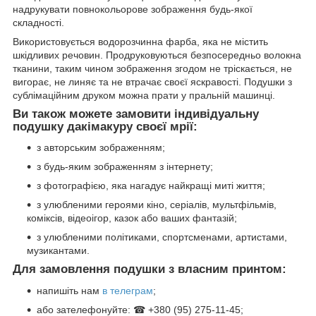
надрукувати повнокольорове зображення будь-якої
складності.
Використовується водорозчинна фарба, яка не містить
шкідливих речовин. Продруковуються безпосередньо волокна
тканини, таким чином зображення згодом не тріскається, не
вигорає, не линяє та не втрачає своєї яскравості. Подушки з
сублімаційним друком можна прати у пральній машинці.
Ви також можете замовити індивідуальну
подушку дакімакуру своєї мрії:
з авторським зображенням;
з будь-яким зображенням з інтернету;
з фотографією, яка нагадує найкращі миті життя;
з улюбленими героями кіно, серіалів, мультфільмів,
коміксів, відеоігор, казок або ваших фантазій;
з улюбленими політиками, спортсменами, артистами,
музикантами.
Для замовлення подушки з власним принтом:
напишіть нам
в телеграм
;
або зателефонуйте: ☎ +380 (95) 275-11-45;