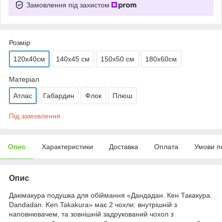
Замовлення під захистом
Розмір
120х40см
140х45 см
150х50 см
180х60см
Матеріал
Атлас
Габардин
Флок
Плюш
Під замовлення
Опис
Характеристики
Доставка
Оплата
Умови п
Опис
Дакімакура подушка для обіймання «Дандадан. Кен Такакура.
Dandadan. Ken Takakura» має 2 чохли: внутрішній з
наповнювачем, та зовнішній задрукований чохол з