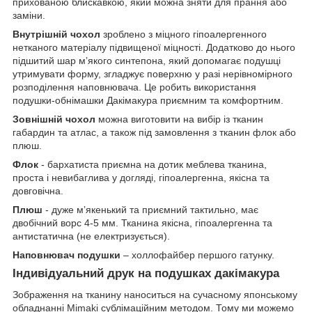
прихованою блискавкою, який можна зняти для прання або
заміни.
Внутрішній чохол
зроблено з міцного гіпоалергенного
нетканого матеріалу підвищеної міцності. Додатково до нього
підшитий шар мʼякого синтепона, який допомагає подушці
утримувати форму, згладжує поверхню у разі нерівномірного
розподілення наповнювача. Це робить використання
подушки-обнімашки Дакімакура приємним та комфортним.
Зовнішній чохол
можна виготовити на вибір із тканин
габардин та атлас, а також під замовлення з тканин флок або
плюш.
Флок
- бархатиста приємна на дотик меблева тканина,
проста і невибаглива у догляді, гіпоалергенна, якісна та
довговічна.
Плюш
- дуже мʼякенький та приємний тактильно, має
двобічний ворс 4-5 мм. Тканина якісна, гіпоалергенна та
антистатична (не електризується).
Наповнювач подушки
– холлофайбер першого гатунку.
Індивідуальний друк на подушках дакімакура
Зображення на тканину наноситься на сучасному японському
обладнанні Mimaki сублімаційним методом. Тому ми можемо