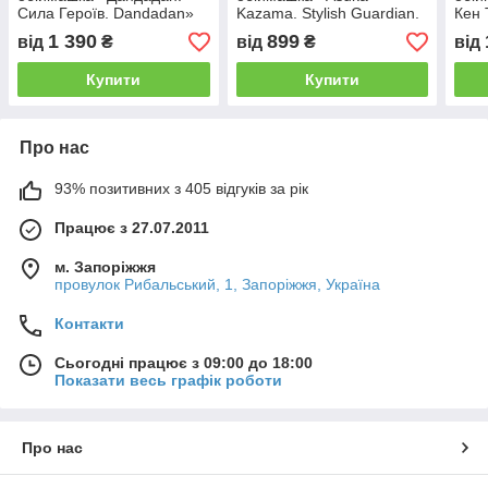
Сила Героїв. Dandadan»
Kazama. Stylish Guardian.
Кен 
Tekken»
Dan
1 390
899
від
₴
від
₴
від
Купити
Купити
Про нас
93% позитивних з 405 відгуків за рік
Працює з 27.07.2011
м. Запоріжжя
провулок Рибальський, 1, Запоріжжя, Україна
Контакти
Сьогодні працює з 09:00 до 18:00
Показати весь графік роботи
Про нас