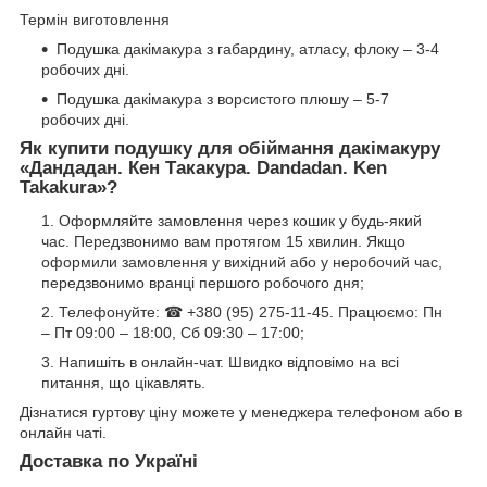
Термін виготовлення
Подушка дакімакура з габардину, атласу, флоку – 3-4
робочих дні.
Подушка дакімакура з ворсистого плюшу – 5-7
робочих дні.
Як купити подушку для обіймання дакімакуру
«
Дандадан. Кен Такакура. Dandadan. Ken
Takakura
»?
Оформляйте замовлення через кошик у будь-який
час. Передзвонимо вам протягом 15 хвилин. Якщо
оформили замовлення у вихідний або у неробочий час,
передзвонимо вранці першого робочого дня;
Телефонуйте: ☎ +380 (95) 275-11-45. Працюємо: Пн
– Пт 09:00 – 18:00, Сб 09:30 – 17:00;
Напишіть в онлайн-чат. Швидко відповімо на всі
питання, що цікавлять.
Дізнатися гуртову ціну можете у менеджера телефоном або в
онлайн чаті.
Доставка по Україні