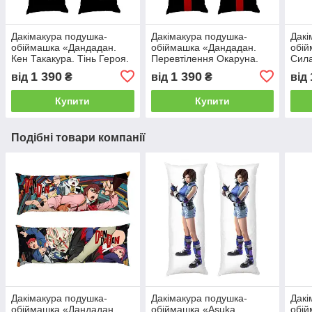
Дакімакура подушка-
Дакімакура подушка-
Дакі
обіймашка «Дандадан.
обіймашка «Дандадан.
обій
Кен Такакура. Тінь Героя.
Перевтілення Окаруна.
Сила
Dandadan»
Dandadan»
1 390
1 390
від
₴
від
₴
від
Купити
Купити
Подібні товари компанії
Дакімакура подушка-
Дакімакура подушка-
Дакі
обіймашка «Дандадан.
обіймашка «Asuka
обій