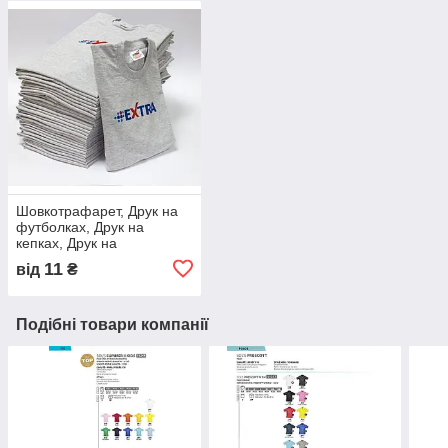
Шовкотрафарет, Друк на
футболках, Друк на
кепках, Друк на
текстильних виробах
11
від
₴
Подібні товари компанії