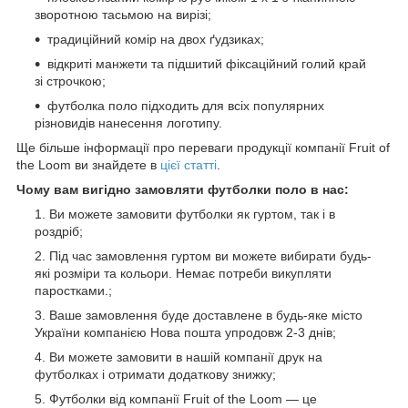
зворотною тасьмою на вирізі;
традиційний комір на двох ґудзиках;
відкриті манжети та підшитий фіксаційний голий край
зі строчкою;
футболка поло підходить для всіх популярних
різновидів нанесення логотипу.
Ще більше інформації про переваги продукції компанії Fruit of
the Loom ви знайдете в
цієї статті
.
Чому вам вигідно замовляти футболки поло в нас:
Ви можете замовити футболки як гуртом, так і в
роздріб;
Під час замовлення гуртом ви можете вибирати будь-
які розміри та кольори. Немає потреби викупляти
паростками.;
Ваше замовлення буде доставлене в будь-яке місто
України компанією Нова пошта упродовж 2-3 днів;
Ви можете замовити в нашій компанії друк на
футболках і отримати додаткову знижку;
Футболки від компанії Fruit of the Loom — це