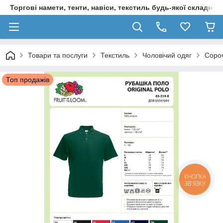
Торгові намети, тенти, навіси, текстиль будь-якої складност
Товари та послуги
Текстиль
Чоловічий одяг
Соро
Топ продажів
КНОПКА
ЗВ'ЯЗКУ