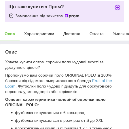
Що таке купити з Пром?
Замовлення під захистом
Опис
Характеристики
Доставка
Оплата
Умови п
Опис
Хочете купити оптом сорочки поло чудової якості за
доступною ціною?
Пропонуємо вам сорочки поло ORIGINAL POLO зі 100%
бавовни від відомого американського бренда
Fruit of the
Loom.
Футболки поло чудово підійдуть для обслуговчого
персоналу, менеджерів або керівників.
Основні характеристики чоловічої сорочки поло
ORIGINAL POLO
:
футболка випускається в 6 кольорах;
футболка випускається в розмірах от S до XXL;
плосков'язаний комір із рубчиком 1 x 1 з тканинною