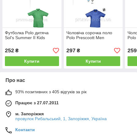
Футболка Polo дитяча
Чоловіча сорочка поло
Чоло
Sol's Summer II Kids
Polo Prescoott Men
Polo
252
297
259
₴
₴
Купити
Купити
Про нас
93% позитивних з 405 відгуків за рік
Працює з 27.07.2011
м. Запоріжжя
провулок Рибальський, 1, Запоріжжя, Україна
Контакти