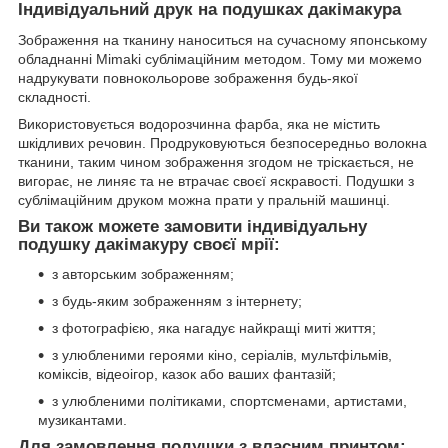
Індивідуальний друк на подушках дакімакура
Зображення на тканину наноситься на сучасному японському
обладнанні Mimaki сублімаційним методом. Тому ми можемо
надрукувати повнокольорове зображення будь-якої
складності.
Використовується водорозчинна фарба, яка не містить
шкідливих речовин. Продруковуються безпосередньо волокна
тканини, таким чином зображення згодом не тріскається, не
вигорає, не линяє та не втрачає своєї яскравості. Подушки з
сублімаційним друком можна прати у пральній машинці.
Ви також можете замовити індивідуальну
подушку дакімакуру своєї мрії:
з авторським зображенням;
з будь-яким зображенням з інтернету;
з фотографією, яка нагадує найкращі миті життя;
з улюбленими героями кіно, серіалів, мультфільмів,
коміксів, відеоігор, казок або ваших фантазій;
з улюбленими політиками, спортсменами, артистами,
музикантами.
Для замовлення подушки з власним принтом: