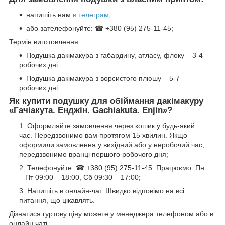
напишіть нам
в телеграм
;
або зателефонуйте: ☎ +380 (95) 275-11-45;
Термін виготовлення
Подушка дакімакура з габардину, атласу, флоку – 3-4
робочих дні.
Подушка дакімакура з ворсистого плюшу – 5-7
робочих дні.
Як купити подушку для обіймання дакімакуру
«
Гачіакута. Енджін. Gachiakuta. Enjin
»?
Оформляйте замовлення через кошик у будь-який
час. Передзвонимо вам протягом 15 хвилин. Якщо
оформили замовлення у вихідний або у неробочий час,
передзвонимо вранці першого робочого дня;
Телефонуйте: ☎ +380 (95) 275-11-45. Працюємо: Пн
– Пт 09:00 – 18:00, Сб 09:30 – 17:00;
Напишіть в онлайн-чат. Швидко відповімо на всі
питання, що цікавлять.
Дізнатися гуртову ціну можете у менеджера телефоном або в
онлайн чаті.