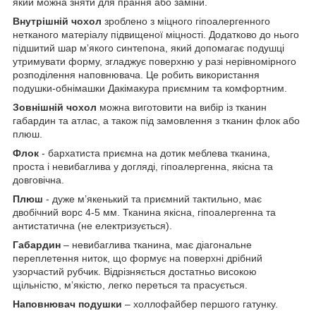
який можна зняти для прання або заміни.
Внутрішній чохол
зроблено з міцного гіпоалергенного
нетканого матеріалу підвищеної міцності. Додатково до нього
підшитий шар мʼякого синтепона, який допомагає подушці
утримувати форму, згладжує поверхню у разі нерівномірного
розподілення наповнювача. Це робить використання
подушки-обнімашки Дакімакура приємним та комфортним.
Зовнішній чохол
можна виготовити на вибір із тканин
габардин та атлас, а також під замовлення з тканин флок або
плюш.
Флок
- бархатиста приємна на дотик меблева тканина,
проста і невибаглива у догляді, гіпоалергенна, якісна та
довговічна.
Плюш
- дуже мʼякенький та приємний тактильно, має
двобічний ворс 4-5 мм. Тканина якісна, гіпоалергенна та
антистатична (не електризується).
Габардин
– невибаглива тканина, має діагональне
переплетення ниток, що формує на поверхні дрібний
узорчастий рубчик. Відрізняється достатньо високою
щільністю, мʼякістю, легко переться та прасується.
Наповнювач подушки
– холлофайбер першого гатунку.