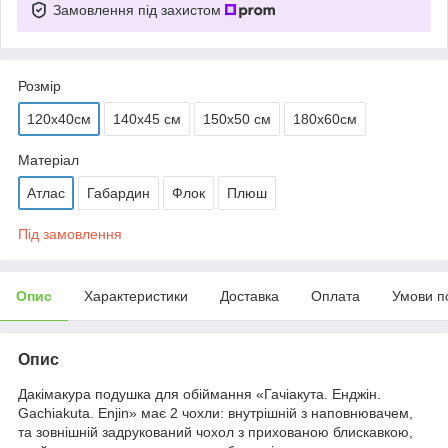
Замовлення під захистом
Розмір
120х40см
140х45 см
150х50 см
180х60см
Матеріал
Атлас
Габардин
Флок
Плюш
Під замовлення
Опис
Характеристики
Доставка
Оплата
Умови п
Опис
Дакімакура подушка для обіймання «Гачіакута. Енджін.
Gachiakuta. Enjin» має 2 чохли: внутрішній з наповнювачем,
та зовнішній задрукований чохол з прихованою блискавкою,