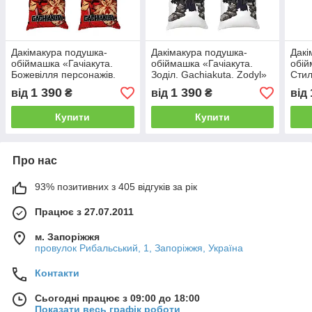
Дакімакура подушка-
Дакімакура подушка-
Дакі
обіймашка «Гачіакута.
обіймашка «Гачіакута.
обій
Божевілля персонажів.
Зоділ. Gachiakuta. Zodyl»
Стил
Gachiakuta»
Gach
1 390
1 390
від
₴
від
₴
від
Купити
Купити
Про нас
93% позитивних з 405 відгуків за рік
Працює з 27.07.2011
м. Запоріжжя
провулок Рибальський, 1, Запоріжжя, Україна
Контакти
Сьогодні працює з 09:00 до 18:00
Показати весь графік роботи