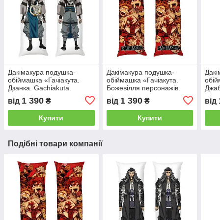
Дакімакура подушка-
Дакімакура подушка-
Дакі
обіймашка «Гачіакута.
обіймашка «Гачіакута.
обій
Дзанка. Gachiakuta.
Божевілля персонажів.
Джаб
Zanka»
Gachiakuta»
Jabb
1 390
1 390
від
₴
від
₴
від
Купити
Купити
Подібні товари компанії