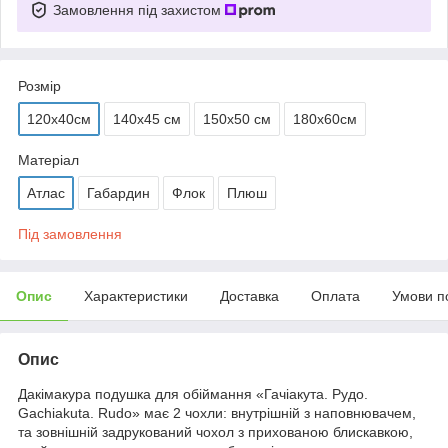
Замовлення під захистом
Розмір
120х40см
140х45 см
150х50 см
180х60см
Матеріал
Атлас
Габардин
Флок
Плюш
Під замовлення
Опис
Характеристики
Доставка
Оплата
Умови п
Опис
Дакімакура подушка для обіймання «Гачіакута. Рудо.
Gachiakuta. Rudo» має 2 чохли: внутрішній з наповнювачем,
та зовнішній задрукований чохол з прихованою блискавкою,