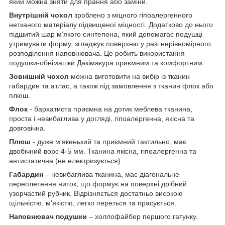
який можна зняти для прання або заміни.
Внутрішній чохол
зроблено з міцного гіпоалергенного
нетканого матеріалу підвищеної міцності. Додатково до нього
підшитий шар мʼякого синтепона, який допомагає подушці
утримувати форму, згладжує поверхню у разі нерівномірного
розподілення наповнювача. Це робить використання
подушки-обнімашки Дакімакура приємним та комфортним.
Зовнішній чохол
можна виготовити на вибір із тканин
габардин та атлас, а також під замовлення з тканин флок або
плюш.
Флок
- бархатиста приємна на дотик меблева тканина,
проста і невибаглива у догляді, гіпоалергенна, якісна та
довговічна.
Плюш
- дуже мʼякенький та приємний тактильно, має
двобічний ворс 4-5 мм. Тканина якісна, гіпоалергенна та
антистатична (не електризується).
Габардин
– невибаглива тканина, має діагональне
переплетення ниток, що формує на поверхні дрібний
узорчастий рубчик. Відрізняється достатньо високою
щільністю, мʼякістю, легко переться та прасується.
Наповнювач подушки
– холлофайбер першого гатунку.