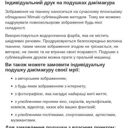
Індивідуальний друк на подушках дакімакура
Зображення на тканину наноситься на сучасному японському
обладнанні Mimaki сублімаційним методом. Тому ми можемо
надрукувати повнокольорове зображення будь-якої
складності.
Використовується водорозчинна фарба, яка не містить
шкідливих речовин. Продруковуються безпосередньо волокна
тканини, таким чином зображення згодом не тріскається, не
вигорає, не линяє та не втрачає своєї яскравості. Подушки з
сублімаційним друком можна прати у пральній машинці.
Ви також можете замовити індивідуальну
подушку дакімакуру своєї мрії:
з авторським зображенням;
з будь-яким зображенням з інтернету;
з фотографією, яка нагадує найкращі миті життя;
з улюбленими героями кіно, серіалів, мультфільмів,
коміксів, відеоігор, казок або ваших фантазій;
з улюбленими політиками, спортсменами, артистами,
музикантами.
Для замовлення подушки з власним принтом: