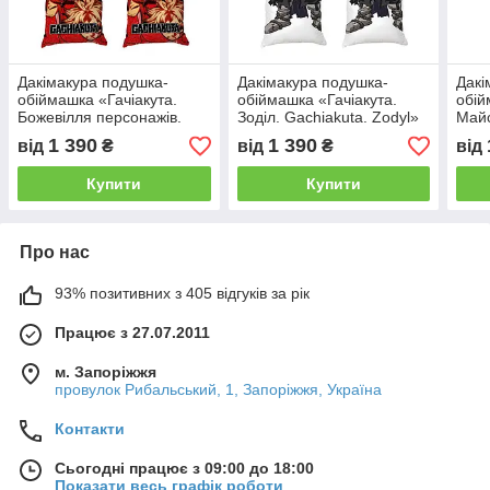
Дакімакура подушка-
Дакімакура подушка-
Дакі
обіймашка «Гачіакута.
обіймашка «Гачіакута.
обій
Божевілля персонажів.
Зоділ. Gachiakuta. Zodyl»
Майс
Gachiakuta»
Gach
1 390
1 390
від
₴
від
₴
від
Купити
Купити
Про нас
93% позитивних з 405 відгуків за рік
Працює з 27.07.2011
м. Запоріжжя
провулок Рибальський, 1, Запоріжжя, Україна
Контакти
Сьогодні працює з 09:00 до 18:00
Показати весь графік роботи