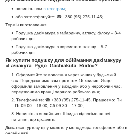
напишіть нам
в телеграм
;
або зателефонуйте: ☎ +380 (95) 275-11-45;
Термін виготовлення
Подушка дакімакура з габардину, атласу, флоку – 3-4
робочих дні.
Подушка дакімакура з ворсистого плюшу – 5-7
робочих дні.
Як купити подушку для обіймання дакімакуру
«
Гачіакута. Рудо. Gachiakuta. Rudo
»?
Оформляйте замовлення через кошик у будь-який
час. Передзвонимо вам протягом 15 хвилин. Якщо
оформили замовлення у вихідний або у неробочий час,
передзвонимо вранці першого робочого дня;
Телефонуйте: ☎ +380 (95) 275-11-45. Працюємо: Пн
– Пт 09:00 – 18:00, Сб 09:30 – 17:00;
Напишіть в онлайн-чат. Швидко відповімо на всі
питання, що цікавлять.
Дізнатися гуртову ціну можете у менеджера телефоном або в
онлайн чаті.