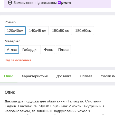
Замовлення під захистом
Розмір
120х40см
140х45 см
150х50 см
180х60см
Матеріал
Атлас
Габардин
Флок
Плюш
Під замовлення
Опис
Характеристики
Доставка
Оплата
Умови п
Опис
Дакімакура подушка для обіймання «Гачіакута. Стильний
Енджін. Gachiakuta. Stylish Enjin» має 2 чохли: внутрішній з
наповнювачем, та зовнішній задрукований чохол з