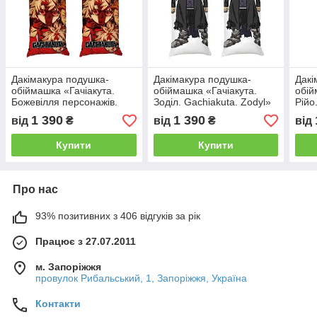
Дакімакура подушка-
Дакімакура подушка-
Дакі
обіймашка «Гачіакута.
обіймашка «Гачіакута.
обій
Божевілля персонажів.
Зоділ. Gachiakuta. Zodyl»
Рійо
Gachiakuta»
1 390
1 390
від
₴
від
₴
від
Купити
Купити
Про нас
93% позитивних з 406 відгуків за рік
Працює з 27.07.2011
м. Запоріжжя
провулок Рибальський, 1, Запоріжжя, Україна
Контакти