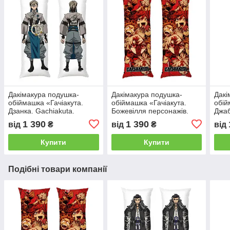
Дакімакура подушка-
Дакімакура подушка-
Дакі
обіймашка «Гачіакута.
обіймашка «Гачіакута.
обій
Дзанка. Gachiakuta.
Божевілля персонажів.
Джаб
Zanka»
Gachiakuta»
Jabb
1 390
1 390
від
₴
від
₴
від
Купити
Купити
Подібні товари компанії