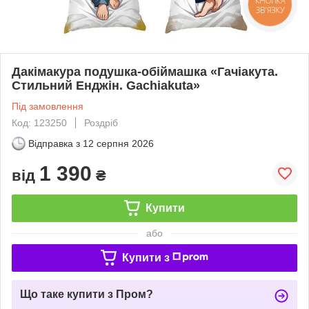
КНОПКА
ЗВ'ЯЗКУ
Дакімакура подушка-обіймашка «Гачіакута.
Стильний Енджін. Gachiakuta»
Під замовлення
Код: 123250
Роздріб
Відправка з
12 серпня 2026
1 390
від
₴
Купити
або
Купити з
Що таке купити з Пром?