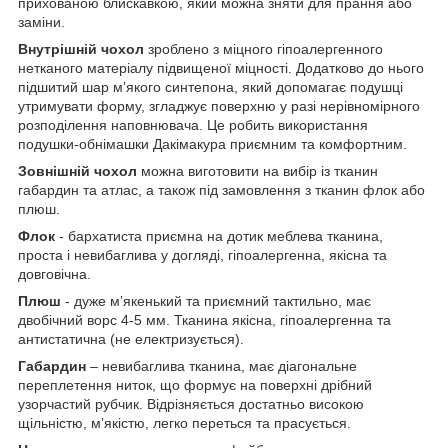
прихованою блискавкою, який можна зняти для прання або
заміни.
Внутрішній чохол
зроблено з міцного гіпоалергенного
нетканого матеріалу підвищеної міцності. Додатково до нього
підшитий шар мʼякого синтепона, який допомагає подушці
утримувати форму, згладжує поверхню у разі нерівномірного
розподілення наповнювача. Це робить використання
подушки-обнімашки Дакімакура приємним та комфортним.
Зовнішній чохол
можна виготовити на вибір із тканин
габардин та атлас, а також під замовлення з тканин флок або
плюш.
Флок
- бархатиста приємна на дотик меблева тканина,
проста і невибаглива у догляді, гіпоалергенна, якісна та
довговічна.
Плюш
- дуже мʼякенький та приємний тактильно, має
двобічний ворс 4-5 мм. Тканина якісна, гіпоалергенна та
антистатична (не електризується).
Габардин
– невибаглива тканина, має діагональне
переплетення ниток, що формує на поверхні дрібний
узорчастий рубчик. Відрізняється достатньо високою
щільністю, мʼякістю, легко переться та прасується.