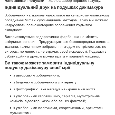
Наповнювач подушки
– холлофайбер першого гатунку.
Індивідуальний друк на подушках дакімакура
Зображення на тканину наноситься на сучасному японському
обладнанні Mimaki сублімаційним методом. Тому ми можемо
надрукувати повнокольорове зображення будь-якої
складності.
Використовується водорозчинна фарба, яка не містить
шкідливих речовин. Продруковуються безпосередньо волокна
тканини, таким чином зображення згодом не тріскається, не
вигорає, не линяє та не втрачає своєї яскравості. Подушки з
сублімаційним друком можна прати у пральній машинці.
Ви також можете замовити індивідуальну
подушку дакімакуру своєї мрії:
з авторським зображенням;
з будь-яким зображенням з інтернету;
з фотографією, яка нагадує найкращі миті життя;
з улюбленими героями кіно, серіалів, мультфільмів,
коміксів, відеоігор, казок або ваших фантазій;
з улюбленими політиками, спортсменами, артистами,
музикантами.