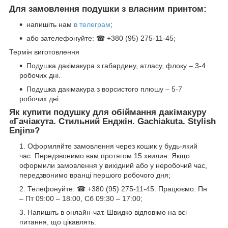
Для замовлення подушки з власним принтом:
напишіть нам
в телеграм
;
або зателефонуйте: ☎ +380 (95) 275-11-45;
Термін виготовлення
Подушка дакімакура з габардину, атласу, флоку – 3-4
робочих дні.
Подушка дакімакура з ворсистого плюшу – 5-7
робочих дні.
Як купити подушку для обіймання дакімакуру
«
Гачіакута. Стильний Енджін. Gachiakuta. Stylish
Enjin
»?
Оформляйте замовлення через кошик у будь-який
час. Передзвонимо вам протягом 15 хвилин. Якщо
оформили замовлення у вихідний або у неробочий час,
передзвонимо вранці першого робочого дня;
Телефонуйте: ☎ +380 (95) 275-11-45. Працюємо: Пн
– Пт 09:00 – 18:00, Сб 09:30 – 17:00;
Напишіть в онлайн-чат. Швидко відповімо на всі
питання, що цікавлять.