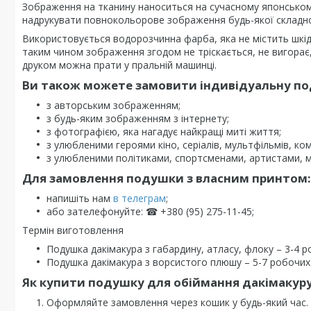
Зображення на тканину наноситься на сучасному японсько
надрукувати повнокольорове зображення будь-якої складно
Використовується водорозчинна фарба, яка не містить шкі
таким чином зображення згодом не тріскається, не вигорає, 
друком можна прати у пральній машинці.
Ви також можете замовити індивідуальну под
з авторським зображенням;
з будь-яким зображенням з інтернету;
з фотографією, яка нагадує найкращі миті життя;
з улюбленими героями кіно, серіалів, мультфільмів, комі
з улюбленими політиками, спортсменами, артистами, 
Для замовлення подушки з власним принтом:
напишіть нам
в телеграм
;
або зателефонуйте: ☎ +380 (95) 275-11-45;
Термін виготовлення
Подушка дакімакура з габардину, атласу, флоку – 3-4 р
Подушка дакімакура з ворсистого плюшу – 5-7 робочих 
Як купити подушку для обіймання дакімакуру
Оформляйте замовлення через кошик у будь-який час