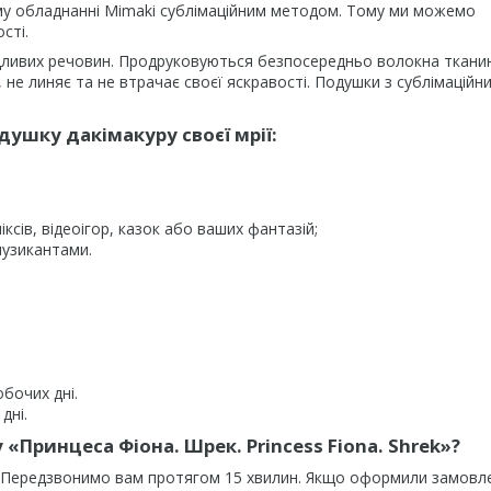
му обладнанні Mimaki сублімаційним методом. Тому ми можемо
сті.
дливих речовин. Продруковуються безпосередньо волокна ткани
не линяє та не втрачає своєї яскравості. Подушки з сублімаційн
ушку дакімакуру своєї мрії:
ксів, відеоігор, казок або ваших фантазій;
музикантами.
обочих дні.
дні.
 «
Принцеса Фіона. Шрек. Princess Fiona. Shrek
»?
. Передзвонимо вам протягом 15 хвилин. Якщо оформили замовл