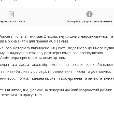
арактеристики
Інформація для замовлення
incess Fiona. Shrek» має 2 чохли: внутрішній з наповнювачем, та
ий можна зняти для прання або заміни.
каного матеріалу підвищеної міцності. Додатково до нього підш
му, згладжує поверхню у разі нерівномірного розподілення
Дакімакура приємним та комфортним.
ардин та атлас, а також під замовлення з тканин флок або плюш.
 і невибаглива у догляді, гіпоалергенна, якісна та довговічна.
ний ворс 4-5 мм. Тканина якісна, гіпоалергенна та антистатична 
тення ниток, що формує на поверхні дрібний узорчастий рубчик.
 переться та прасується.
а