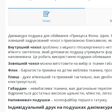
Опис
Х
Дакімакура подушка для обіймання «Принцеса Фіона. Шрек. Pr
зовнішній задрукований чохол з прихованою блискавкою, як
Внутрішній чохол
зроблено з міцного гіпоалергенного нет
мʼякого синтепона, який допомагає подушці утримувати фор
наповнювача. Це робить використання подушки-обнімашки 
Зовнішній чохол
можна виготовити на вибір із тканин габ
Флок
- бархатиста приємна на дотик меблева тканина, проста
Плюш
- дуже мʼякенький та приємний тактильно, має двобіч
електризується).
Габардин
– невибаглива тканина, має діагональне перепле
Відрізняється достатньо високою щільністю, мʼякістю, легко
Наповнювач подушки
– холлофайбер першого гатунку.
Індивідуальний друк на подушках дакімакур