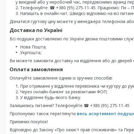
у вихідний або у неробочий час, передзвонимо вранці пе
Телефонуйте: ☎ +380 (95) 275-11-45. Працюємо: Пн – Пт 
Напишіть в онлайн-чат. Швидко відповімо на всі питанн
Дізнатися гуртову ціну можете у менеджера телефоном або 
Доставка по Україні
Всі подушки доставляємо по Україні двома поштовими служ
Нова Пошта;
Укрпошта;
Ви можете замовити доставку на відділення або до дверей о
Оплата замовлення
Оплачуйте замовлення одним із зручних способів:
При отриманні у відділенні перевізника чи кур'єру до рук
Через онлайн-банкінг за реквізитами ФОП;
У відділенні будь-якого банку.
Залишились питання? Телефонуйте ☎ +380 (95) 275-11-45
Пропонуємо також переглянути
весь асортимент п
одушо
Приємних покупок!
Відповідно до Закону «Про захист прав споживачів» та Перел