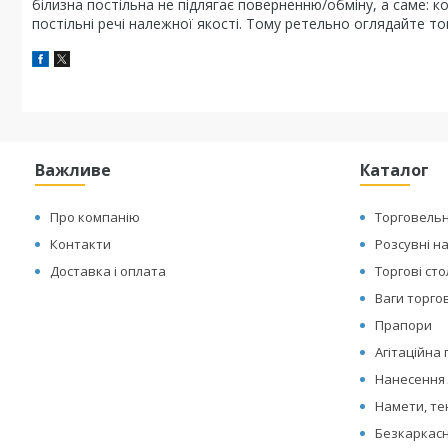
білизна постільна не підлягає поверненню/обміну, а саме: к
постільні речі належної якості. Тому ретельно оглядайте то
Важливе
Каталог
Про компанію
Торговельн
Контакти
Розсувні н
Доставка і оплата
Торгові ст
Ваги торгов
Прапори
Агітаційна
Нанесення 
Намети, те
Безкаркасн