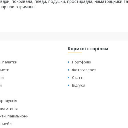
овдри, покривала, пледи, подушки, простирадла, наматрацники та
вар при отриманні.
Корисні сторінки
і палатки
Портфоліо
амети
Фотогалерея
оли
Статті
і
Відгуки
 продукція
логотипів
нти, павільйони
і меблі