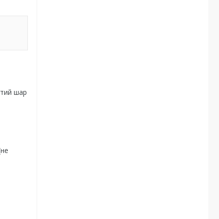
итий шар
(не