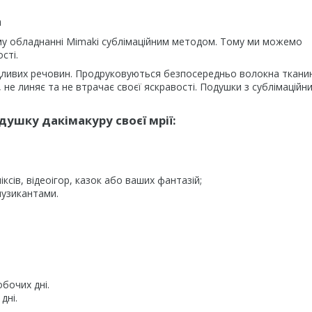
а
му обладнанні Mimaki сублімаційним методом. Тому ми можемо
сті.
дливих речовин. Продруковуються безпосередньо волокна ткани
не линяє та не втрачає своєї яскравості. Подушки з сублімаційн
ушку дакімакуру своєї мрії:
ксів, відеоігор, казок або ваших фантазій;
музикантами.
обочих дні.
дні.