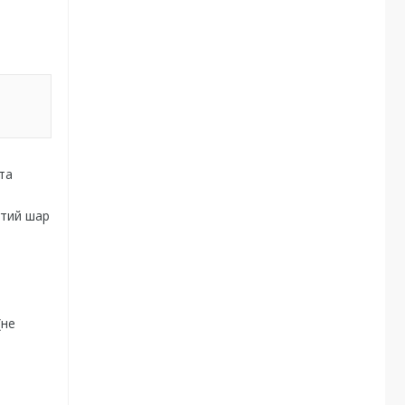
та
итий шар
(не