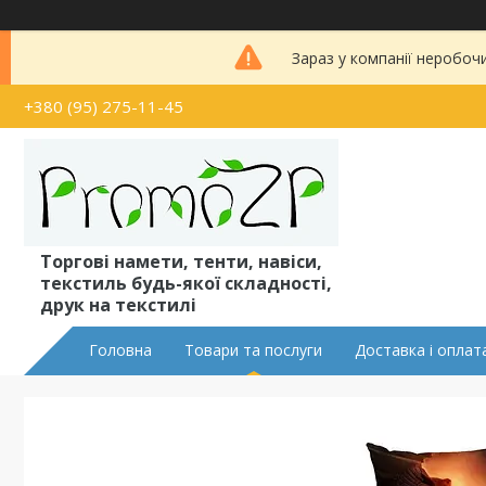
Зараз у компанії неробоч
+380 (95) 275-11-45
Торгові намети, тенти, навіси,
текстиль будь-якої складності,
друк на текстилі
Головна
Товари та послуги
Доставка і оплат