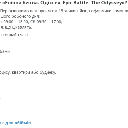
 «
Епічна Битва. Одіссея. Epic Battle. The Odyssey
»?
. Передзвонимо вам протягом 15 хвилин. Якщо оформили замовл
ршого робочого дня;
09:00 – 18:00, Сб 09:30 – 17:00;
я, що цікавлять.
в онлайн чаті.
бами:
фісу, квартири або будинку.
;
к для обіймів
.