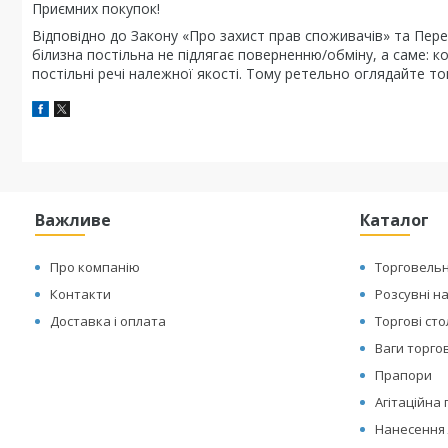
Приємних покупок!
Відповідно до Закону «Про захист прав споживачів» та Перел
білизна постільна не підлягає поверненню/обміну, а саме: к
постільні речі належної якості. Тому ретельно оглядайте то
Важливе
Каталог
Про компанію
Торговельн
Контакти
Розсувні н
Доставка і оплата
Торгові ст
Ваги торгов
Прапори
Агітаційна
Нанесення 