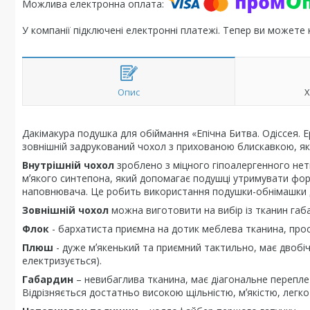
У компанії підключені електронні платежі. Тепер ви можете
Опис
Х
Дакімакура подушка для обіймання «Епічна Битва. Одіссея. Ep
зовнішній задрукований чохол з прихованою блискавкою, як
Внутрішній чохол
зроблено з міцного гіпоалергенного нет
мʼякого синтепона, який допомагає подушці утримувати фор
наповнювача. Це робить використання подушки-обнімашки 
Зовнішній чохол
можна виготовити на вибір із тканин габ
Флок
- бархатиста приємна на дотик меблева тканина, проста
Плюш
- дуже мʼякенький та приємний тактильно, має двобіч
електризується).
Габардин
– невибаглива тканина, має діагональне перепле
Відрізняється достатньо високою щільністю, мʼякістю, легко