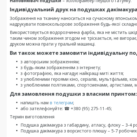
Наповнювач подушки
– холлофайбер першого гатунку.
Індивідуальний друк на подушках дакімакур
Зображення на тканину наноситься на сучасному японсько
надрукувати повнокольорове зображення будь-якої складно
Використовується водорозчинна фарба, яка не містить шкі
таким чином зображення згодом не тріскається, не вигорає, 
друком можна прати у пральній машинці.
Ви також можете замовити індивідуальну под
з авторським зображенням;
з будь-яким зображенням з інтернету;
з фотографією, яка нагадує найкращі миті життя;
з улюбленими героями кіно, серіалів, мультфільмів, комі
з улюбленими політиками, спортсменами, артистами, 
Для замовлення подушки з власним принтом:
напишіть нам
в телеграм
;
або зателефонуйте: ☎ +380 (95) 275-11-45;
Термін виготовлення
Подушка дакімакура з габардину, атласу, флоку – 3-4 р
Подушка дакімакура з ворсистого плюшу – 5-7 робочих 