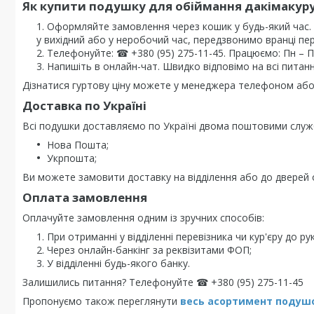
Як купити подушку для обіймання дакімакуру
Оформляйте замовлення через кошик у будь-який час
у вихідний або у неробочий час, передзвонимо вранці пе
Телефонуйте: ☎ +380 (95) 275-11-45. Працюємо: Пн – Пт 
Напишіть в онлайн-чат. Швидко відповімо на всі питанн
Дізнатися гуртову ціну можете у менеджера телефоном або 
Доставка по Україні
Всі подушки доставляємо по Україні двома поштовими служ
Нова Пошта;
Укрпошта;
Ви можете замовити доставку на відділення або до дверей о
Оплата замовлення
Оплачуйте замовлення одним із зручних способів:
При отриманні у відділенні перевізника чи кур'єру до рук
Через онлайн-банкінг за реквізитами ФОП;
У відділенні будь-якого банку.
Залишились питання? Телефонуйте ☎ +380 (95) 275-11-45
Пропонуємо також переглянути
весь асортимент п
одушо