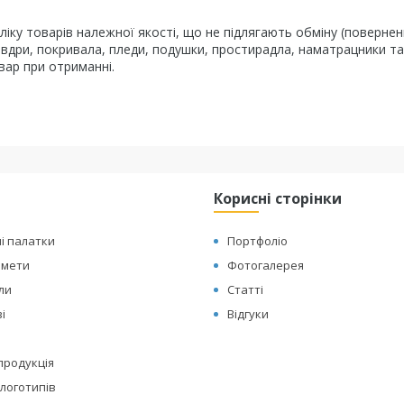
іку товарів належної якості, що не підлягають обміну (повернен
овдри, покривала, пледи, подушки, простирадла, наматрацники та
вар при отриманні.
Корисні сторінки
і палатки
Портфоліо
амети
Фотогалерея
оли
Статті
і
Відгуки
 продукція
логотипів