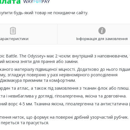
 купити будь-який товар не покидаючи сайту.
арактеристики
Інформація для замовлення
ic Battle. The Odyssey» має 2 чохли: внутрішній з наповнювачем, 
ий можна зняти для прання або заміни.
каного матеріалу підвищеної міцності. Додатково до нього підш
му, згладжує поверхню у разі нерівномірного розподілення
Дакімакура приємним та комфортним.
ардин та атлас, а також під замовлення з тканин флок або плюш.
 і невибаглива у догляді, гіпоалергенна, якісна та довговічна.
ний ворс 4-5 мм. Тканина якісна, гіпоалергенна та антистатична 
тення ниток, що формує на поверхні дрібний узорчастий рубчик.
 переться та прасується.