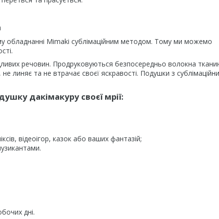
а
му обладнанні Mimaki сублімаційним методом. Тому ми можемо
сті.
дливих речовин. Продруковуються безпосередньо волокна ткани
не линяє та не втрачає своєї яскравості. Подушки з сублімаційн
ушку дакімакуру своєї мрії:
ксів, відеоігор, казок або ваших фантазій;
музикантами.
обочих дні.