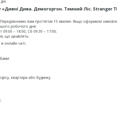
дні.
 «
Дивні Дива. Демогоргон. Темний Ліс. Stranger T
. Передзвонимо вам протягом 15 хвилин. Якщо оформили замовл
ршого робочого дня;
09:00 – 18:00, Сб 09:30 – 17:00;
я, що цікавлять.
в онлайн чаті.
бами:
фісу, квартири або будинку.
;