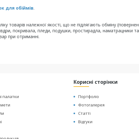
к для обіймів
.
іку товарів належної якості, що не підлягають обміну (повернен
овдри, покривала, пледи, подушки, простирадла, наматрацники та
вар при отриманні.
Корисні сторінки
і палатки
Портфоліо
амети
Фотогалерея
оли
Статті
і
Відгуки
 продукція