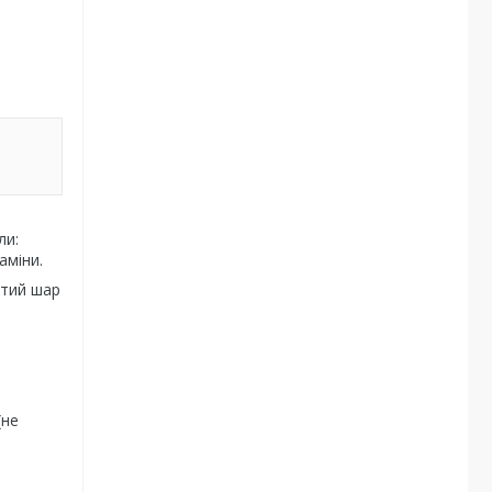
ли:
аміни.
итий шар
(не