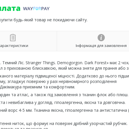
 купити будь-який товар не покидаючи сайту.
арактеристики
Інформація для замовлення
Темний Ліс. Stranger Things. Demogorgon. Dark Forest» має 2 чох
ол з прихованою блискавкою, який можна зняти для прання або з
каного матеріалу підвищеної міцності. Додатково до нього підш
му, згладжує поверхню у разі нерівномірного розподілення
Дакімакура приємним та комфортним.
ардин та атлас, а також під замовлення з тканин флок або плюш.
 і невибаглива у догляді, гіпоалергенна, якісна та довговічна.
ний ворс 4-5 мм. Тканина якісна, гіпоалергенна та антистатична 
тення ниток, що формує на поверхні дрібний узорчастий рубчик.
 переться та прасується.