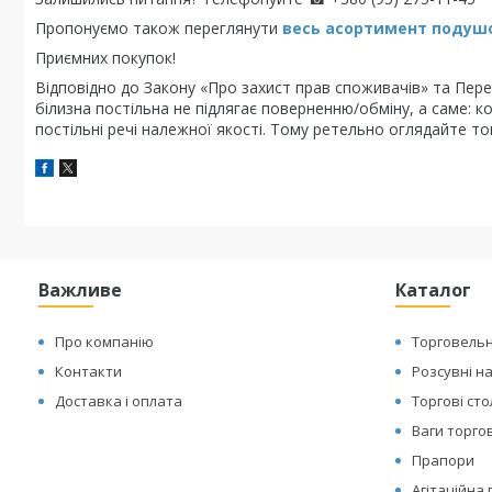
Пропонуємо також переглянути
весь асортимент п
одушо
Приємних покупок!
Відповідно до Закону «Про захист прав споживачів» та Перел
білизна постільна не підлягає поверненню/обміну, а саме: к
постільні речі належної якості. Тому ретельно оглядайте то
Важливе
Каталог
Про компанію
Торговельн
Контакти
Розсувні н
Доставка і оплата
Торгові ст
Ваги торгов
Прапори
Агітаційна