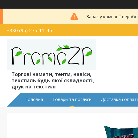
Зараз у компанії неробо
+380 (95) 275-11-45
Торгові намети, тенти, навіси,
текстиль будь-якої складності,
друк на текстилі
Головна
Товари та послуги
Доставка і оплат