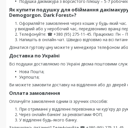
Подушка дакімакура з ворсистого плюшу – 5-7 робочих 
Як купити подушку для обіймання дакімакуру
Demogorgon. Dark Forest
»?
Оформляйте замовлення через кошик у будь-який час
у вихідний або у неробочий час, передзвонимо вранці пе
Телефонуйте: ☎ +380 (95) 275-11-45. Працюємо: Пн – Пт 
Напишіть в онлайн-чат. Швидко відповімо на всі питанн
Дізнатися гуртову ціну можете у менеджера телефоном або 
Доставка по Україні
Всі подушки доставляємо по Україні двома поштовими служ
Нова Пошта;
Укрпошта;
Ви можете замовити доставку на відділення або до дверей о
Оплата замовлення
Оплачуйте замовлення одним із зручних способів:
При отриманні у відділенні перевізника чи кур'єру до рук
Через онлайн-банкінг за реквізитами ФОП;
У відділенні будь-якого банку.
Залишились питання? Телефонуйте ☎ +380 (95) 275-11-45