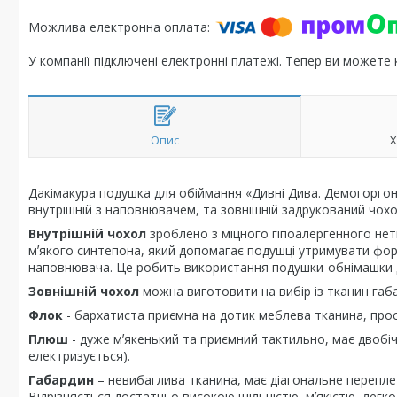
У компанії підключені електронні платежі. Тепер ви можете
Опис
Х
Дакімакура подушка для обіймання «Дивні Дива. Демогоргон. 
внутрішній з наповнювачем, та зовнішній задрукований чох
Внутрішній чохол
зроблено з міцного гіпоалергенного нет
мʼякого синтепона, який допомагає подушці утримувати фор
наповнювача. Це робить використання подушки-обнімашки 
Зовнішній чохол
можна виготовити на вибір із тканин габ
Флок
- бархатиста приємна на дотик меблева тканина, проста
Плюш
- дуже мʼякенький та приємний тактильно, має двобіч
електризується).
Габардин
– невибаглива тканина, має діагональне перепле
Відрізняється достатньо високою щільністю, мʼякістю, легко