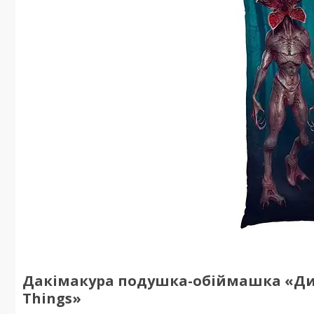
Дакімакура подушка-обіймашка «Дивн
Things»