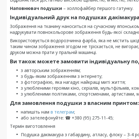
Наповнювач подушки
– холлофайбер першого гатунку.
Індивідуальний друк на подушках дакімакур
Зображення на тканину наноситься на сучасному японсько
надрукувати повнокольорове зображення будь-якої складно
Використовується водорозчинна фарба, яка не містить шкі
таким чином зображення згодом не тріскається, не вигорає, 
друком можна прати у пральній машинці.
Ви також можете замовити індивідуальну под
з авторським зображенням;
з будь-яким зображенням з інтернету;
з фотографією, яка нагадує найкращі миті життя;
з улюбленими героями кіно, серіалів, мультфільмів, комі
з улюбленими політиками, спортсменами, артистами, 
Для замовлення подушки з власним принтом:
напишіть нам
в телеграм
;
або зателефонуйте: ☎ +380 (95) 275-11-45;
Термін виготовлення
Подушка дакімакура з габардину, атласу, флоку – 3-4 р