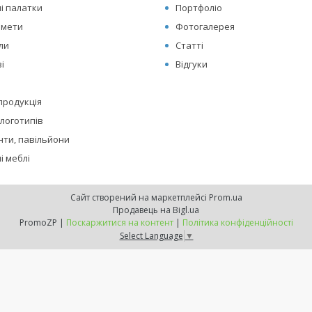
і палатки
Портфоліо
амети
Фотогалерея
оли
Статті
і
Відгуки
 продукція
логотипів
нти, павільйони
і меблі
Сайт створений на маркетплейсі
Prom.ua
Продавець на Bigl.ua
PromoZP |
Поскаржитися на контент
|
Політика конфіденційності
Select Language
▼