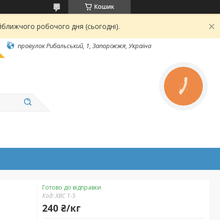
Кошик
йближчого робочого дня (сьогодні).
провулок Рибальський, 1, Запоріжжя, Україна
КНОПКА
ЗВ'ЯЗКУ
Готово до відправки
Код:
ХВС 1-5
240 ₴/кг