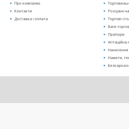
Про компанію
Торговельн
Контакти
Розсувні н
Доставка і оплата
Торгові ст
Ваги торгов
Прапори
Агітаційна
Нанесення 
Намети, те
Безкаркасн