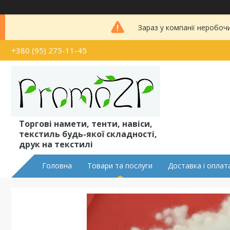
Зараз у компанії неробоч
+380 (95) 275-11-45
Торгові намети, тенти, навіси,
текстиль будь-якої складності,
друк на текстилі
Головна
Товари та послуги
Доставка і оплат