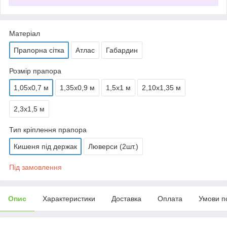
Матеріал
Прапорна сітка
Атлас
Габардин
Розмір прапора
1,05х0,7 м
1,35х0,9 м
1,5х1 м
2,10х1,35 м
2,3х1,5 м
Тип кріплення прапора
Кишеня під держак
Люверси (2шт.)
Під замовлення
Опис
Характеристики
Доставка
Оплата
Умови п