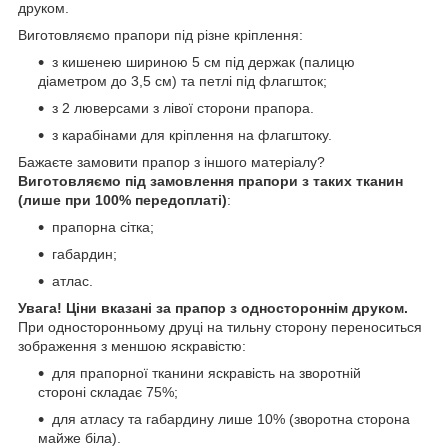
друком.
Виготовляємо прапори під різне кріплення:
з кишенею шириною 5 см під держак (палицю
діаметром до 3,5 см) та петлі під флагшток;
з 2 люверсами з лівої сторони прапора.
з карабінами для кріплення на флагштоку.
Бажаєте замовити прапор з іншого матеріалу?
Виготовляємо під замовлення прапори з таких тканин
(лише при 100% передоплаті)
:
прапорна сітка;
габардин;
атлас.
Увага! Ціни вказані за прапор з одностороннім друком.
При односторонньому друці на тильну сторону переноситься
зображення з меншою яскравістю:
для прапорної тканини яскравість на зворотній
стороні складає 75%;
для атласу та габардину лише 10% (зворотна сторона
майже біла).