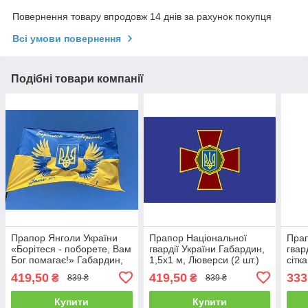
Повернення товару впродовж 14 днів за рахунок покупця
Всі умови повернення
Подібні товари компанії
Прапор Янголи України
Прапор Національної
Прап
«Борітеся - поборете, Вам
гвардії України Габардин,
гвар
Бог помагає!» Габардин,
1,5х1 м, Люверси (2 шт.)
сітк
1,5х1 м, Люверси (2 шт.)
Розпродаж
(4 ш
419,50
419,50
333
₴
₴
839 ₴
839 ₴
Розпродаж
Купити
Купити