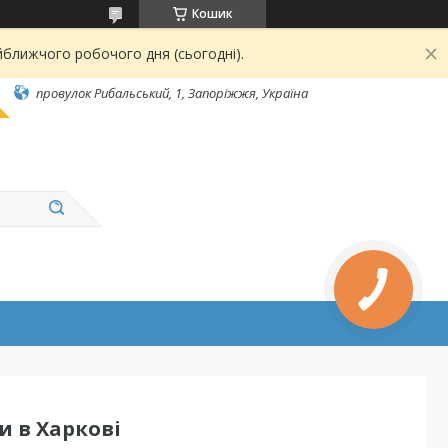
Кошик
йближчого робочого дня (сьогодні).
провулок Рибальський, 1, Запоріжжя, Україна
и в Харкові