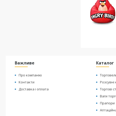
Важливе
Каталог
Про компанію
Торговел
Контакти
Розсувні
Доставка і оплата
Торгові с
Ваги торг
Прапори
Агітаційн