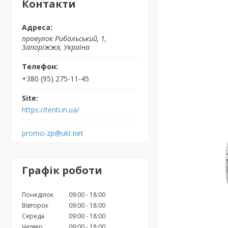
Контакти
провулок Рибальський, 1,
Запоріжжя, Україна
+380 (95) 275-11-45
https://tenti.in.ua/
promo-zp@ukr.net
Графік роботи
Понеділок
09:00
18:00
Вівторок
09:00
18:00
Середа
09:00
18:00
Четвер
09:00
18:00