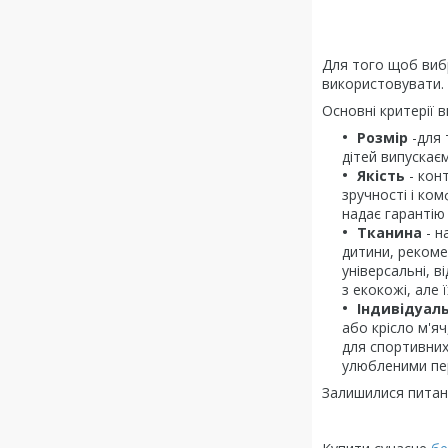
Для того щоб вибр
використовувати.
Основні критерії в
Розмір
-для 
дітей випускаєм
Якість
- конт
зручності і ко
надає гарантію 
Тканина
- н
дитини, рекоме
універсальні, в
з екокожі, але
Індивідуал
або крісло м'я
для спортивних
улюбленими пе
Залишилися питан