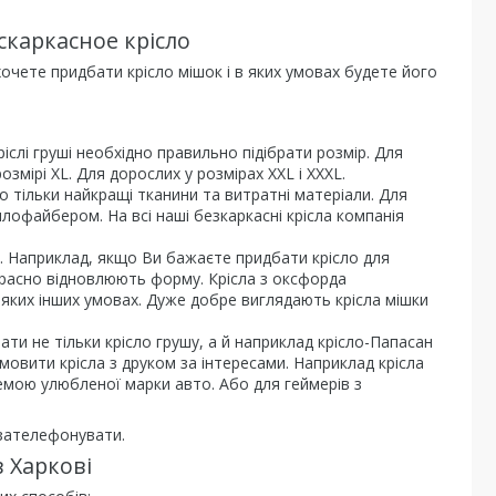
скаркасное крісло
хочете придбати крісло мішок і в яких умовах будете його
слі груші необхідно правильно підібрати розмір. Для
розмірі XL. Для дорослих у розмірах XXL і XXXL.
о тільки найкращі тканини та витратні матеріали. Для
лофайбером. На всі наші безкаркасні крісла компанія
ин. Наприклад, якщо Ви бажаєте придбати крісло для
екрасно відновлюють форму. Крісла з оксфорда
дь-яких інших умовах. Дуже добре виглядають крісла мішки
ти не тільки крісло грушу, а й наприклад крісло-Папасан
мовити крісла з друком за інтересами. Наприклад крісла
емою улюбленої марки авто. Або для геймерів з
зателефонувати.
в Харкові