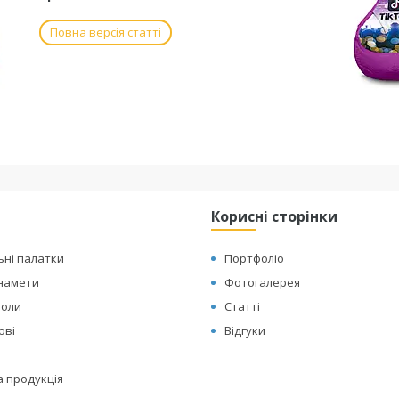
Повна версія статті
Корисні сторінки
ьні палатки
Портфоліо
 намети
Фотогалерея
толи
Статті
ові
Відгуки
а продукція