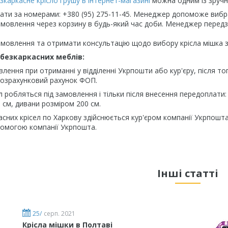
зкаркасне крісло грушу в інтернет-магазині
можна одним із зручн
ти за номерами: +380 (95) 275-11-45. Менеджер допоможе вибра
мовлення через корзину в будь-який час доби. Менеджер перед
мовлення та отримати консультацію щодо вибору крісла мішка 
безкаркасних меблів:
лення при отриманні у відділенні Укрпошти або кур'єру, після тог
розрахунковий рахунок ФОП.
л робляться під замовлення і тільки після внесення передоплати: к
0 см, дивани розміром 200 см.
сних крісел по Харкову здійснюється кур'єром компанії Укрпошта.
помогою компанії Укрпошта.
Інші статті
25/
серп. 2021
Крісла мішки в Полтаві