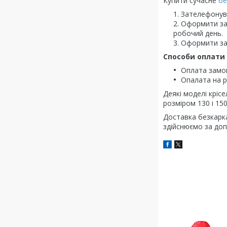
Купити сучасне
бе
Зателефонува
Оформити за
робочий день.
Оформити за
Способи оплати 
Оплата замов
Опалата на 
Деякі моделі крісе
розміром 130 і 15
Доставка безкарка
здійснюємо за до