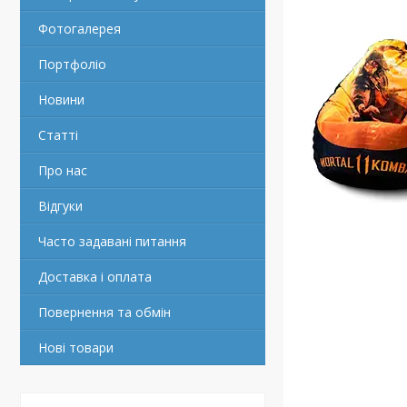
Фотогалерея
Портфоліо
Новини
Статті
Про нас
Відгуки
Часто задавані питання
Доставка і оплата
Повернення та обмін
Нові товари