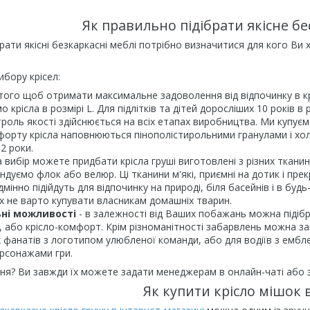
Як правильно підібрати якісне бе
ати якісні безкаркасні меблі потрібно визначитися для кого Ви 
ибору крісел:
того щоб отримати максимальне задоволення від відпочинку в крі
о крісла в розмірі L. Для підлітків та дітей доросліших 10 років в 
роль якості здійснюється на всіх етапах виробництва. Ми купуєм
мфорту крісла наповнюються пінополістирольними гранулами і хол
2 роки.
а вибір можете придбати крісла груші виготовлені з різних ткан
ндуємо флок або велюр. Ці тканини м'які, приємні на дотик і пр
ідмінно підійдуть для відпочинку на природі, біля басейнів і в бу
 їх не варто купувати власникам домашніх тварин.
ьні можливості
- в залежності від Ваших побажань можна підібра
ч, або крісло-комфорт. Крім різноманітності забарвлень можна за
 фанатів з логотипом улюбленої команди, або для водіїв з ембл
рсонажами гри.
ня? Ви завжди їх можете задати менеджерам в онлайн-чаті або 
Як купити крісло мішок 