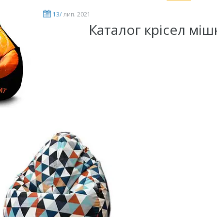
13/
лип. 2021
Каталог крісел міш