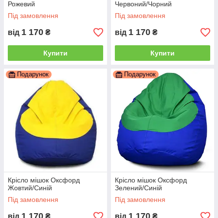
Рожевий
Червоний/Чорний
Під замовлення
Під замовлення
1 170
1 170
від
₴
від
₴
Купити
Купити
Подарунок
Подарунок
Крісло мішок Оксфорд
Крісло мішок Оксфорд
Жовтий/Синій
Зелений/Синій
Під замовлення
Під замовлення
1 170
1 170
від
₴
від
₴