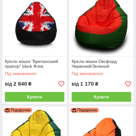
Крісло мішок "Британський
Крісло мішок Оксфорд
прапор" black Флок
Червоний/Зелений
Під замовлення
Під замовлення
2 840
1 170
від
₴
від
₴
Купити
Купити
Подарунок
Подарунок