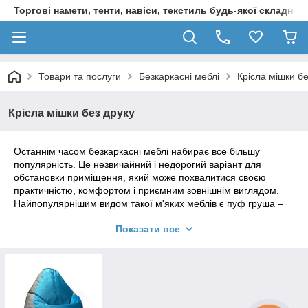
Торгові намети, тенти, навіси, текстиль будь-якої складност
Товари та послуги
Безкаркасні меблі
Крісла мішки бе
Крісла мішки без друку
Останнім часом безкаркасні меблі набирає все більшу
популярність. Це незвичайний і недорогий варіант для
обстановки приміщення, який може похвалитися своєю
практичністю, комфортом і приємним зовнішнім виглядом.
Найпопулярнішим видом такої м'яких меблів є пуф груша –
симпатичне і зручне крісло, яке підійде для будь-яких умов –
Показати все
будь те холостяцька барліг, антикафе або квартира для
багатодітної сім'ї.
Крісла мішки TM PromoPuff
помітно дешевше свого нудного
каркасного «старшого брата», але воно нітрохи не
поступається йому по якості. Доступне в безлічі забарвлень і