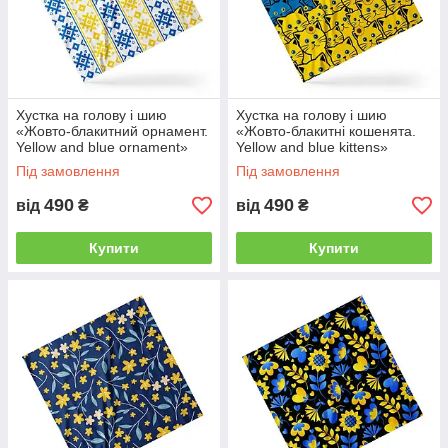
Хустка на голову і шию
Хустка на голову і шию
«Жовто-блакитний орнамент.
«Жовто-блакитні кошенята.
Yellow and blue ornament»
Yellow and blue kittens»
Під замовлення
Під замовлення
490
490
від
₴
від
₴
Купити
Купити