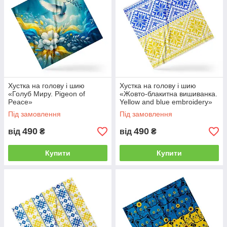
Хустка на голову і шию
Хустка на голову і шию
«Голуб Миру. Pigeon of
«Жовто-блакитна вишиванка.
Peace»
Yellow and blue embroidery»
Під замовлення
Під замовлення
490
490
від
₴
від
₴
Купити
Купити