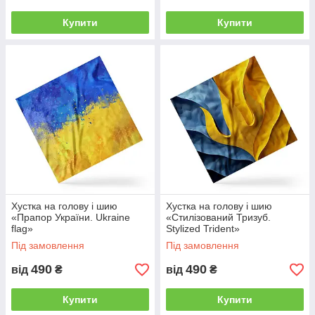
Купити
Купити
Хустка на голову і шию
Хустка на голову і шию
«Прапор України. Ukraine
«Стилізований Тризуб.
flag»
Stylized Trident»
Під замовлення
Під замовлення
490
490
від
₴
від
₴
Купити
Купити