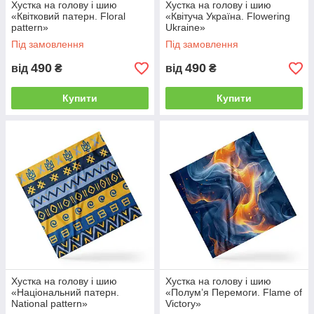
Хустка на голову і шию
Хустка на голову і шию
«Квітковий патерн. Floral
«Квітуча Україна. Flowering
pattern»
Ukraine»
Під замовлення
Під замовлення
490
490
від
₴
від
₴
Купити
Купити
Хустка на голову і шию
Хустка на голову і шию
«Національний патерн.
«Полум’я Перемоги. Flame of
National pattern»
Victory»