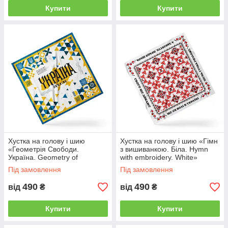
Купити
Купити
Хустка на голову і шию
Хустка на голову і шию «Гімн
«Геометрія Свободи.
з вишиванкою. Біла. Hymn
Україна. Geometry of
with embroidery. White»
Freedom. Ukraine»
Під замовлення
Під замовлення
490
490
від
₴
від
₴
Купити
Купити