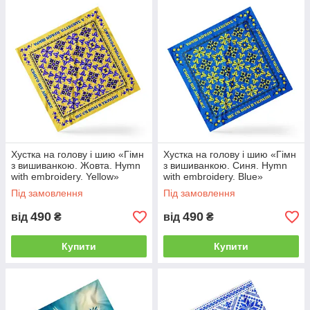
Хустка на голову і шию «Гімн
Хустка на голову і шию «Гімн
з вишиванкою. Жовта. Hymn
з вишиванкою. Синя. Hymn
with embroidery. Yellow»
with embroidery. Blue»
Під замовлення
Під замовлення
490
490
від
₴
від
₴
Купити
Купити