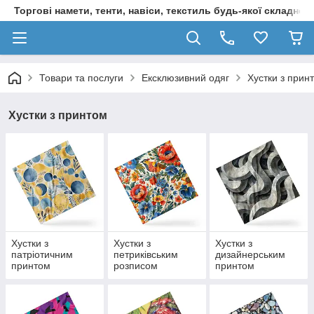
Торгові намети, тенти, навіси, текстиль будь-якої складност
Товари та послуги
Ексклюзивний одяг
Хустки з прин
Хустки з принтом
Хустки з
Хустки з
Хустки з
патріотичним
петриківським
дизайнерським
принтом
розписом
принтом