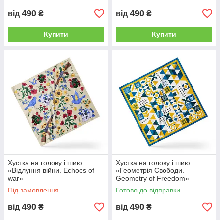
490
490
від
₴
від
₴
Купити
Купити
Хустка на голову і шию
Хустка на голову і шию
«Відлуння війни. Echoes of
«Геометрія Свободи.
war»
Geometry of Freedom»
Під замовлення
Готово до відправки
490
490
від
₴
від
₴