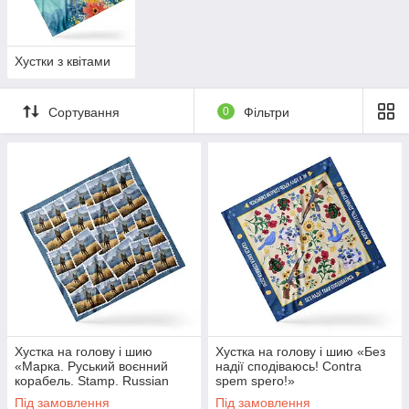
Хустки з квітами
Сортування
0
Фільтри
Хустка на голову і шию
Хустка на голову і шию «Без
«Марка. Руський воєнний
надії сподіваюсь! Contra
корабель. Stamp. Russian
spem spero!»
warship»
Під замовлення
Під замовлення