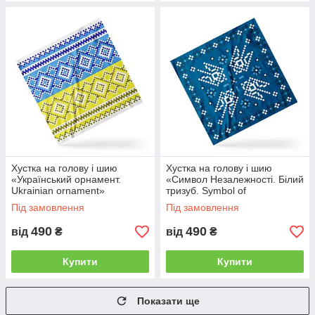
Хустка на голову і шию
Хустка на голову і шию
«Український орнамент.
«Символ Незалежності. Білий
Ukrainian ornament»
тризуб. Symbol of
Independence. White trident»
Під замовлення
Під замовлення
490
490
від
₴
від
₴
Купити
Купити
Показати ще