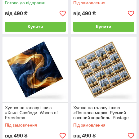
Готово до відправки
Під замовлення
490
490
від
₴
від
₴
Купити
Купити
Хустка на голову і шию
Хустка на голову і шию
«Хвилі Свободи. Waves of
«Поштова марка. Руський
Freedom»
воєнний корабель. Postage
stamp. Russian warship»
Під замовлення
Під замовлення
490
490
від
₴
від
₴