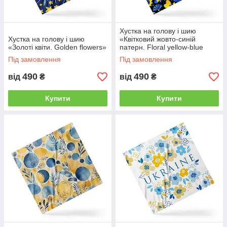
Хустка на голову і шию
Хустка на голову і шию
«Квітковий жовто-синій
«Золоті квіти. Golden flowers»
патерн. Floral yellow-blue
pattern»
Під замовлення
Під замовлення
490
490
від
₴
від
₴
Купити
Купити