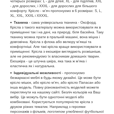
чотирьох розмірах: L - для дітей, XL - для підлітків, XXL
- для дорослих, і XXXL - для дорослих для більшого
комфорту. Крісло - м'яч пропонуємо в 6 розмірах: S, L,
XL, XXL, XXXL і XXXXL.
Тканина
- сама універсальна тканина - Оксфорд.
Крісла з такого матеріалу можна використовувати як в
приміщенні так і на дачі, на природі, біля басейна. Таку
тканину можна прати в пральній машині, вона міцна і
довговічна. Крісла з флока або велюру м'якші та
комфортніші. Але такі крісла краще використовувати в
приміщенні. Крісла з екошкіри виглядають розкішніше,
але не рекомендуємо їх власникам домашніх тварин.
Екошкіра - це штучна шкіра, яка така ж м'яка і
еластична як і натуральна.
Індивідуальні можливості
- пропонуємо
безкаркасні меблі в будь-якому дизайні. Це може бути
крісло мішок, або крісло м'яч, або крісло Папасан або
інша модель. Повну різноманітність моделей можете
переглянути на нашому сайті. Безліч кольорів на Ваш
вибір. Це можуть бути однотонні моделі або
комбіновані. Користуються популярністю крісла з
друком різних тематик. Наприклад з героями
персонажів з фільмів, логотипом улюбленої футбольної