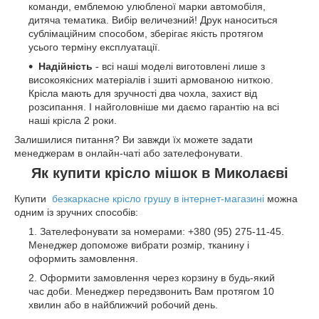
команди, емблемою улюбленої марки автомобіля,
дитяча тематика. Вибір величезний! Друк наноситься
сублімаційним способом, зберігає якість протягом
усього терміну експлуатації.
Надійність
- всі наші моделі виготовлені лише з
високоякісних матеріалів і зшиті армованою ниткою.
Крісла мають для зручності два чохла, захист від
розсипання. І найголовніше ми даємо гарантію на всі
наші крісла 2 роки.
Залишилися питання? Ви завжди їх можете задати
менеджерам в онлайн-чаті або зателефонувати.
Як купити крісло мішок в Миколаєві
Купити
безкаркасне крісло грушу в інтернет-магазині
можна
одним із зручних способів:
Зателефонувати за номерами: +380 (95) 275-11-45.
Менеджер допоможе вибрати розмір, тканину і
оформить замовлення.
Оформити замовлення через корзину в будь-який
час доби. Менеджер передзвонить Вам протягом 10
хвилин або в найближчий робочий день.